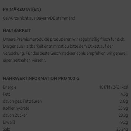
PRIMÄRZUTAT(EN)
Gewürze nicht aus Bayern/DE stammend
HALTBARKEIT
Unsere Premiumprodukte produzieren wir regelmäßig frisch für dich.
Die genaue Haltbarkeit entnimmst du bitte dem Etikett auf der
Verpackung. Für das beste Geschmackserlebnis empfehlen wir generell
einen zeitnahen Verzehr.
NÄHRWERTINFORMATION PRO 100 G
Energie
1017kJ / 243,1kcal
Fett
4,5g
davon ges. Fettsäuren
0,8g
Kohlenhydrate
33,9g
davon Zucker
23,3g
Eiweiß
9,2g
Salz
25,24g