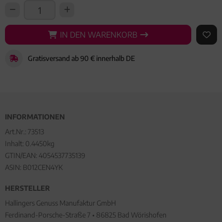
IN DEN WARENKORB
IN DEN WARENKORB
AUF 
Gratisversand ab 90 € innerhalb DE
INFORMATIONEN
Art.Nr.:
73513
Inhalt: 0.4450kg
GTIN/EAN:
4054537735139
ASIN: B012CEN4YK
HERSTELLER
Hallingers Genuss Manufaktur GmbH
Ferdinand-Porsche-Straße 7 • 86825 Bad Wörishofen