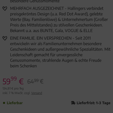
besondere Genussmomente
MEHRFACH AUSGEZEICHNET - Hallingers verbindet
preisgekröntes Design (u.a. Red Dot Award), gelebte
Werte (Bay. Familienlöwe) & Unternehmertum (Großer
Preis des Mittelstandes) zu stilvollen Geschenkideen.
Bekannt u.a. aus BUNTE, Gala, VOGUE & ELLE
EINE FAMILIE. EIN VERSPRECHEN - Seit 2011
entwickeln wir als Familienunternehmen besondere
Geschenkideen und außergewöhnliche Spezialitäten. Mit
Leidenschaft gemacht für unvergessliche
Genussmomente, strahlende Augen & echte Freude
beim Schenken
99
59
€
64
€
99
134,81 € pro 1kg
inkl. 7 % MwSt. zzgl.
Versand
Lieferbar
Lieferfrist: 1-3 Tage