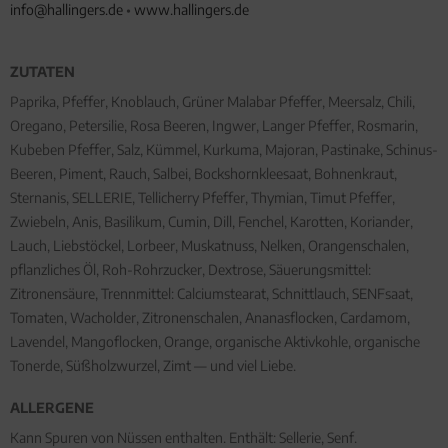
info@hallingers.de
•
www.hallingers.de
ZUTATEN
Paprika, Pfeffer, Knoblauch, Grüner Malabar Pfeffer, Meersalz, Chili,
Oregano, Petersilie, Rosa Beeren, Ingwer, Langer Pfeffer, Rosmarin,
Kubeben Pfeffer, Salz, Kümmel, Kurkuma, Majoran, Pastinake, Schinus-
Beeren, Piment, Rauch, Salbei, Bockshornkleesaat, Bohnenkraut,
Sternanis, SELLERIE, Tellicherry Pfeffer, Thymian, Timut Pfeffer,
Zwiebeln, Anis, Basilikum, Cumin, Dill, Fenchel, Karotten, Koriander,
Lauch, Liebstöckel, Lorbeer, Muskatnuss, Nelken, Orangenschalen,
pflanzliches Öl, Roh-Rohrzucker, Dextrose, Säuerungsmittel:
Zitronensäure, Trennmittel: Calciumstearat, Schnittlauch, SENFsaat,
Tomaten, Wacholder, Zitronenschalen, Ananasflocken, Cardamom,
Lavendel, Mangoflocken, Orange, organische Aktivkohle, organische
Tonerde, Süßholzwurzel, Zimt — und viel Liebe.
ALLERGENE
Kann Spuren von Nüssen enthalten. Enthält: Sellerie, Senf.