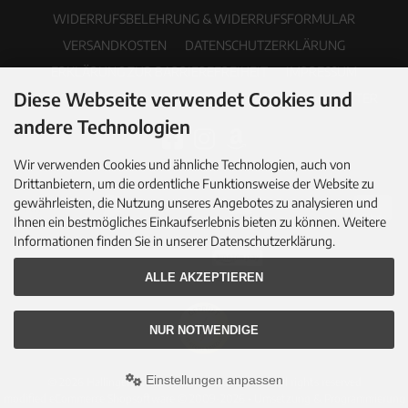
WIDERRUFSBELEHRUNG & WIDERRUFSFORMULAR
VERSANDKOSTEN
DATENSCHUTZERKLÄRUNG
ERKLÄRUNG ZUR BARRIEREFREIHEIT
IMPRESSUM
Diese Webseite verwendet Cookies und
COOKIE EINSTELLUNGEN
PDF-KATALOG
NEWSLETTER
andere Technologien
Wir verwenden Cookies und ähnliche Technologien, auch von
Drittanbietern, um die ordentliche Funktionsweise der Website zu
gewährleisten, die Nutzung unseres Angebotes zu analysieren und
Ihnen ein bestmögliches Einkaufserlebnis bieten zu können. Weitere
Informationen finden Sie in unserer Datenschutzerklärung.
ALLE AKZEPTIEREN
NUR NOTWENDIGE
Einstellungen anpassen
© 2026 Hallingers Genuss Manufaktur GmbH • All rights reserved
modified eCommerce Shopsoftware © 2009-2026 • Umsetzung & Programmierung