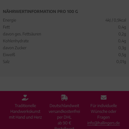
NÄHRWERTINFORMATION PRO 100 G
Energie
4kJ / 0,9kcal
Fett
0,4g
davon ges. Fettsäuren
0,2g
Kohlenhydrate
0,4g
davon Zucker
0,3g
Eiweiß
0,5g
Salz
0,01g
Traditionelle
Deutschlandweit
Für individuelle
Handwerkskunst
versandkostenfrei
Wünsche oder
mit Hand und Herz
per DHL
Fragen
ab 90 €
info@hallingers.de
Bestellwert