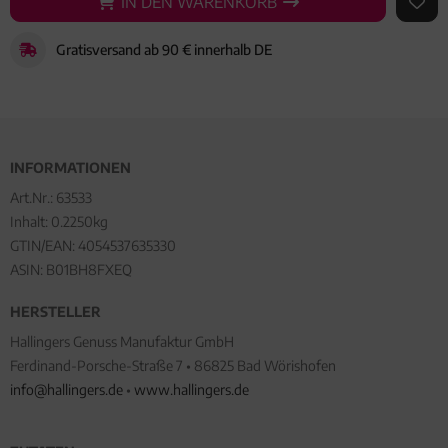
IN DEN WARENKORB
IN DEN WARENKORB
AUF 
Gratisversand ab 90 € innerhalb DE
INFORMATIONEN
Art.Nr.:
63533
Inhalt: 0.2250kg
GTIN/EAN:
4054537635330
ASIN: B01BH8FXEQ
HERSTELLER
Hallingers Genuss Manufaktur GmbH
Ferdinand-Porsche-Straße 7 • 86825 Bad Wörishofen
info@hallingers.de
•
www.hallingers.de