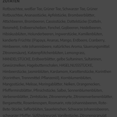
ZUTATEN
Rotbuschtee, weißer Tee, Grüner Tee, Schwarzer Tee, Grüner
Rotbuschtee, Ananasstücke, Apfelstücke, Brombeerblätter,
Attichbeeren, Brombeeren, Cassisstücke, Dattelstücke (Datteln,
Reismehl), Erdbeerscheiben, Fenchel, Gojibeeren, Heidelbeeren,
Hibiskusblüten, Holunderbeeren, Ingwerstücke, Kamillenblüten,
kandierte Früchte: (Papaya, Ananas, Mango, Erdbeere, Cranberry,
Himbeeren, rote Johannisbeere, natürliches Aroma, Säuerungsmittel:
Zitronensäure), Katzenpfötchenblüten, Lemongrass,
MANDELSTÜCKE, Erdbeerblätter, gelbe Sultaninen, Sultaninen,
Gewürznelken, Hagebuttenschalen, HASELNUSSSTÜCKE,
Himbeerstücke, Jasminblüten, Kardamom, Karottenstücke, Korinthen
(Korinthen, Trennmittel: Pflanzenöl), Kornblumenblüten,
Mangostücke, Melisse, Moringablätter, Nelken, Orangenecken,
Pfefferminzblätter, Pfirsichstücke, Salbei, Sonnenblumenblüten,
Verbenenblätter, Zimtstücke, Zitronenmyrte, Zitronenverbenenblätter,
Bergamotte, Rosenknospen, Rosmarin, rote Johannisbeeren, Rote-
Bete-Stücke, Saflorblüten, Sauerkirschen, Schwarze Johannisbeeren,
schwarzer Pfeffer, Süßholzwurzel, Vanillestücke, Zitronengranulat