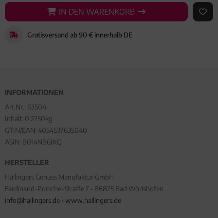
IN DEN WARENKORB
IN DEN WARENKORB
AUF 
Gratisversand ab 90 € innerhalb DE
INFORMATIONEN
Art.Nr.:
63504
Inhalt: 0.2250kg
GTIN/EAN:
4054537635040
ASIN: B014NB6JKQ
HERSTELLER
Hallingers Genuss Manufaktur GmbH
Ferdinand-Porsche-Straße 7 • 86825 Bad Wörishofen
info@hallingers.de
•
www.hallingers.de