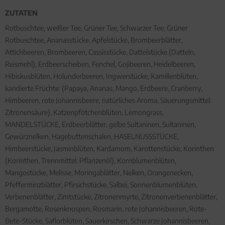
ZUTATEN
Rotbuschtee, weißer Tee, Grüner Tee, Schwarzer Tee, Grüner
Rotbuschtee, Ananasstücke, Apfelstücke, Brombeerblätter,
Attichbeeren, Brombeeren, Cassisstücke, Dattelstücke (Datteln,
Reismehl), Erdbeerscheiben, Fenchel, Gojibeeren, Heidelbeeren,
Hibiskusblüten, Holunderbeeren, Ingwerstücke, Kamillenblüten,
kandierte Früchte: (Papaya, Ananas, Mango, Erdbeere, Cranberry,
Himbeeren, rote Johannisbeere, natürliches Aroma, Säuerungsmittel:
Zitronensäure), Katzenpfötchenblüten, Lemongrass,
MANDELSTÜCKE, Erdbeerblätter, gelbe Sultaninen, Sultaninen,
Gewürznelken, Hagebuttenschalen, HASELNUSSSTÜCKE,
Himbeerstücke, Jasminblüten, Kardamom, Karottenstücke, Korinthen
(Korinthen, Trennmittel: Pflanzenöl), Kornblumenblüten,
Mangostücke, Melisse, Moringablätter, Nelken, Orangenecken,
Pfefferminzblätter, Pfirsichstücke, Salbei, Sonnenblumenblüten,
Verbenenblätter, Zimtstücke, Zitronenmyrte, Zitronenverbenenblätter,
Bergamotte, Rosenknospen, Rosmarin, rote Johannisbeeren, Rote-
Bete-Stücke, Saflorblüten, Sauerkirschen, Schwarze Johannisbeeren,