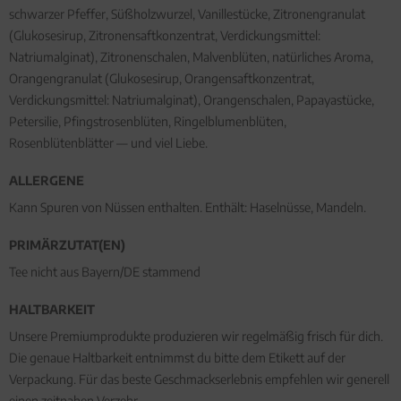
schwarzer Pfeffer, Süßholzwurzel, Vanillestücke, Zitronengranulat
(Glukosesirup, Zitronensaftkonzentrat, Verdickungsmittel:
Natriumalginat), Zitronenschalen, Malvenblüten, natürliches Aroma,
Orangengranulat (Glukosesirup, Orangensaftkonzentrat,
Verdickungsmittel: Natriumalginat), Orangenschalen, Papayastücke,
Petersilie, Pfingstrosenblüten, Ringelblumenblüten,
Rosenblütenblätter — und viel Liebe.
ALLERGENE
Kann Spuren von Nüssen enthalten. Enthält: Haselnüsse, Mandeln.
PRIMÄRZUTAT(EN)
Tee nicht aus Bayern/DE stammend
HALTBARKEIT
Unsere Premiumprodukte produzieren wir regelmäßig frisch für dich.
Die genaue Haltbarkeit entnimmst du bitte dem Etikett auf der
Verpackung. Für das beste Geschmackserlebnis empfehlen wir generell
einen zeitnahen Verzehr.