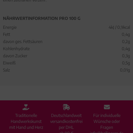
NÄHRWERTINFORMATION PRO 100 G
Energie
4kJ / 0,9kcal
Fett
0,4g
davon ges. Fettsäuren
0,2g
Kohlenhydrate
0,4g
davon Zucker
0,3g
Eiweiß
0,5g
Salz
0,01g
Traditionelle
Deutschlandweit
Für individuelle
Handwerkskunst
versandkostenfrei
Wünsche oder
mit Hand und Herz
per DHL
Fragen