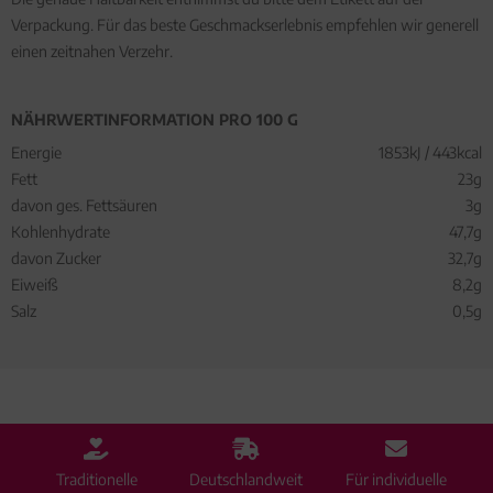
Verpackung. Für das beste Geschmackserlebnis empfehlen wir generell
einen zeitnahen Verzehr.
NÄHRWERTINFORMATION PRO 100 G
Energie
1853kJ / 443kcal
Fett
23g
davon ges. Fettsäuren
3g
Kohlenhydrate
47,7g
davon Zucker
32,7g
Eiweiß
8,2g
Salz
0,5g
Traditionelle
Deutschlandweit
Für individuelle