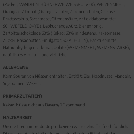
(Zucker, MANDELN, HÜHNERWEIWEISSPULVER), WEIZENMEHL,
Orangeat-Zitronat (Orangenschalen, Zitronenschalen, Glucose-
Fructosesirup, Saccharose, Citronensäure, Antioxidationsmittel:
SCHWEFELDIOXYD), Lebkuchengewürz, Bienenhonig,
Zartbitterschokolade 63% (Kakao: 63% mindestens, Kakaomasse,
Zucker, Kakaobutter, Emulgator: SOJALECITIN), Backtriebmittel:
Natriumhydrogencarbonat, Oblate (WEIZENMEHL, WEIZENSTÄRKE),
natürliches Aroma — und viel Liebe.
ALLERGENE
Kann Spuren von Nüssen enthalten. Enthält: Eier, Haselnüsse, Mandeln,
Sojabohnen, Weizen.
PRIMÄRZUTAT(EN)
Kakao, Nüsse nicht aus Bayern/DE stammend
HALTBARKEIT
Unsere Premiumprodukte produzieren wir regelmäßig frisch für dich.
Die genaue Haltbarkeit entnimmst du bitte dem Etikett auf der