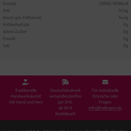
Energie
3381kJ / 808kcal
Fett
91,4g
davon ges. Fettsäuren
14,4g
Kohlenhydrate
0g
davon Zucker
0g
Eiweiß
0g
Salz
0g
Traditionelle
Deutschlandweit
Für individuelle
Handwerkskunst
versandkostenfrei
Wünsche oder
mit Hand und Herz
per DHL
Fragen
ab 90 €
info@hallingers.de
Bestellwert