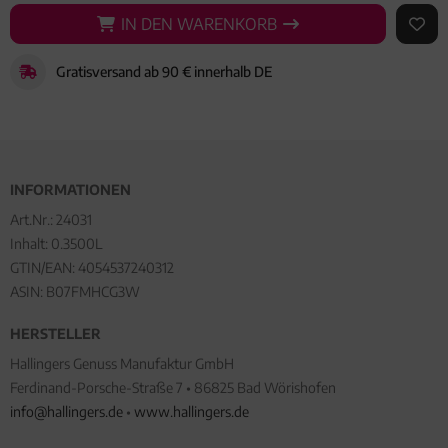
IN DEN WARENKORB
IN DEN WARENKORB
AUF 
Gratisversand ab 90 € innerhalb DE
INFORMATIONEN
Art.Nr.:
24031
Inhalt: 0.3500L
GTIN/EAN:
4054537240312
ASIN: B07FMHCG3W
HERSTELLER
Hallingers Genuss Manufaktur GmbH
Ferdinand-Porsche-Straße 7 • 86825 Bad Wörishofen
info@hallingers.de
•
www.hallingers.de