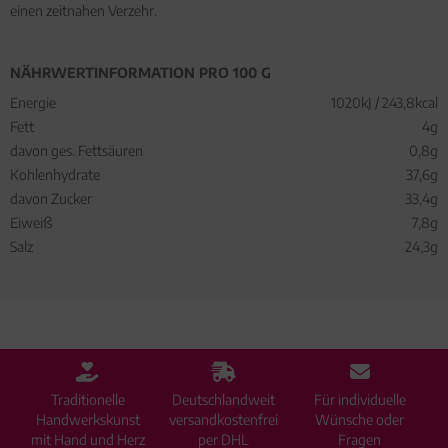
einen zeitnahen Verzehr.
NÄHRWERTINFORMATION PRO 100 G
Energie
1020kJ / 243,8kcal
Fett
4g
davon ges. Fettsäuren
0,8g
Kohlenhydrate
37,6g
davon Zucker
33,4g
Eiweiß
7,8g
Salz
24,3g
Traditionelle
Deutschlandweit
Für individuelle
Handwerkskunst
versandkostenfrei
Wünsche oder
mit Hand und Herz
per DHL
Fragen