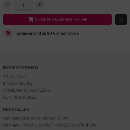
IN DEN WARENKORB
IN DEN WARENKORB
AUF 
Gratisversand ab 90 € innerhalb DE
INFORMATIONEN
Art.Nr.:
72254
Inhalt: 0.0830kg
GTIN/EAN:
4054537722542
ASIN: B0191R0KES
HERSTELLER
Hallingers Genuss Manufaktur GmbH
Ferdinand-Porsche-Straße 7 • 86825 Bad Wörishofen