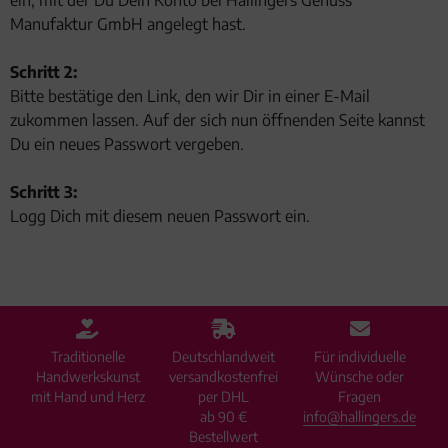
ein, mit der Du Dein Konto bei Hallingers Genuss
Manufaktur GmbH angelegt hast.
Schritt 2:
Bitte bestätige den Link, den wir Dir in einer E-Mail
zukommen lassen. Auf der sich nun öffnenden Seite kannst
Du ein neues Passwort vergeben.
Schritt 3:
Logg Dich mit diesem neuen Passwort ein.
Traditionelle
Deutschlandweit
Für individuelle
Handwerkskunst
versandkostenfrei
Wünsche oder
mit Hand und Herz
per DHL
Fragen
ab 90 €
info@hallingers.de
Bestellwert