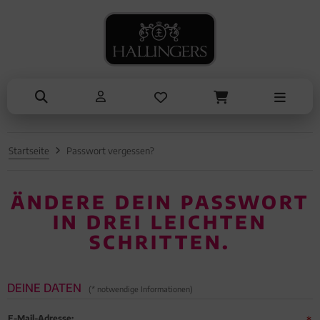
NASCHEN
ANLÄSSE
SOMMER
TRINKEN
KOCHEN
ALLES ANZEIGEN AUS SOMMER
ALLES ANZEIGEN AUS TRINKEN
ALLES ANZEIGEN AUS NASCHEN
ALLES ANZEIGEN AUS KOCHEN
ALLES ANZEIGEN AUS ANLÄSSE
Eistee
Tee
Schokolade
Einzelgewürz
Entschuldigung
Genüsse
Kaffee
Pralinen
Essig & Öl
Kleine Aufmerksamkeiten
Grillen
Liköre, Gin & mehr
Genüsse
Sets
Muttertag & Vatertag
Startseite
Passwort vergessen?
Liköre
Müsli
Brot & Pasta
Ostern
Honig & Konfitüren
Sommer
ÄNDERE DEIN PASSWORT
IN DREI LEICHTEN
Valentinstag
SCHRITTEN.
Weihnachten
Liebe & Hochzeit
DEINE DATEN
(* notwendige Informationen)
Danke
E-Mail-Adresse: