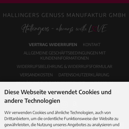
HALLINGERS GENUSS MANUFAKTUR GMBH
VERTRAG WIDERRUFEN
KONTAKT
ALLGEMEINE GESCHÄFTSBEDINGUNGEN MIT
KUNDENINFORMATIONEN
WIDERRUFSBELEHRUNG & WIDERRUFSFORMULAR
VERSANDKOSTEN
DATENSCHUTZERKLÄRUNG
ERKLÄRUNG ZUR BARRIEREFREIHEIT
IMPRESSUM
Diese Webseite verwendet Cookies und
COOKIE EINSTELLUNGEN
PDF-KATALOG
NEWSLETTER
andere Technologien
Wir verwenden Cookies und ähnliche Technologien, auch von
Drittanbietern, um die ordentliche Funktionsweise der Website zu
gewährleisten, die Nutzung unseres Angebotes zu analysieren und