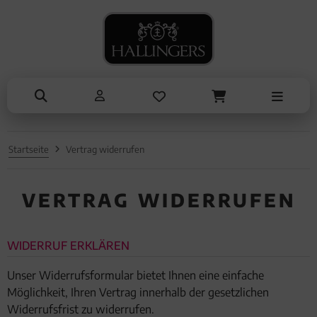
NASCHEN
ANLÄSSE
SOMMER
TRINKEN
KOCHEN
ALLES ANZEIGEN AUS SOMMER
ALLES ANZEIGEN AUS TRINKEN
ALLES ANZEIGEN AUS NASCHEN
ALLES ANZEIGEN AUS KOCHEN
ALLES ANZEIGEN AUS ANLÄSSE
Eistee
Tee
Schokolade
Einzelgewürz
Entschuldigung
Genüsse
Kaffee
Pralinen
Essig & Öl
Kleine Aufmerksamkeiten
Grillen
Liköre, Gin & mehr
Genüsse
Sets
Muttertag & Vatertag
Startseite
Vertrag widerrufen
Liköre
Müsli
Brot & Pasta
Ostern
Honig & Konfitüren
Sommer
VERTRAG WIDERRUFEN
Valentinstag
WIDERRUF ERKLÄREN
Weihnachten
Unser Widerrufsformular bietet Ihnen eine einfache
Liebe & Hochzeit
Möglichkeit, Ihren Vertrag innerhalb der gesetzlichen
Widerrufsfrist zu widerrufen.
Danke