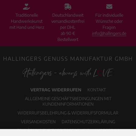
Traditionelle
Deutschlandweit
Für individuelle
Handwerkskunst
versandkostenfrei
Wünsche oder
mit Hand und Herz
per DHL
Fragen
ab 90 €
info@hallingers.de
Bestellwert
HALLINGERS GENUSS MANUFAKTUR GMBH
VERTRAG WIDERRUFEN
KONTAKT
ALLGEMEINE GESCHÄFTSBEDINGUNGEN MIT
KUNDENINFORMATIONEN
WIDERRUFSBELEHRUNG & WIDERRUFSFORMULAR
VERSANDKOSTEN
DATENSCHUTZERKLÄRUNG
ERKLÄRUNG ZUR BARRIEREFREIHEIT
IMPRESSUM