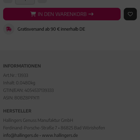
IN DEN WARENKORB
IN DEN WARENKORB
AUF 
Gratisversand ab 90 € innerhalb DE
INFORMATIONEN
Art.Nr.:
13933
Inhalt: 0.0480kg
GTIN/EAN:
4054537139333
ASIN: B0BZ8PPX11
HERSTELLER
Hallingers Genuss Manufaktur GmbH
Ferdinand-Porsche-Straße 7 • 86825 Bad Wörishofen
info@hallingers.de
•
www.hallingers.de