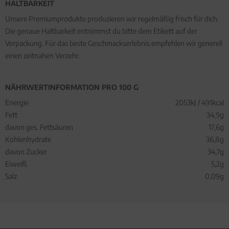
HALTBARKEIT
Unsere Premiumprodukte produzieren wir regelmäßig frisch für dich.
Die genaue Haltbarkeit entnimmst du bitte dem Etikett auf der
Verpackung. Für das beste Geschmackserlebnis empfehlen wir generell
einen zeitnahen Verzehr.
NÄHRWERTINFORMATION PRO 100 G
Energie
2053kJ / 491kcal
Fett
34,9g
davon ges. Fettsäuren
17,6g
Kohlenhydrate
36,8g
davon Zucker
34,7g
Eiweiß
5,2g
Salz
0,09g