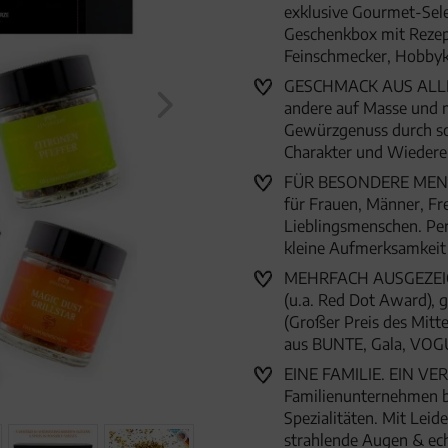
exklusive Gourmet-Selek
Geschenkbox mit Rezep
Feinschmecker, Hobb
GESCHMACK AUS ALLER 
andere auf Masse und m
Gewürzgenuss durch so
Charakter und Wieder
FÜR BESONDERE MENSC
für Frauen, Männer, Fr
Lieblingsmenschen. Per
kleine Aufmerksamkei
MEHRFACH AUSGEZEICHN
(u.a. Red Dot Award),
(Großer Preis des Mitte
aus BUNTE, Gala, VOG
EINE FAMILIE. EIN VER
Familienunternehmen 
Spezialitäten. Mit Lei
strahlende Augen & ec