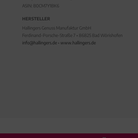
ASIN: B0CM7Y1BK6
HERSTELLER
Hallingers Genuss Manufaktur GmbH
Ferdinand-Porsche-Straße 7 • 86825 Bad Wörishofen
info@hallingers.de
•
www.hallingers.de