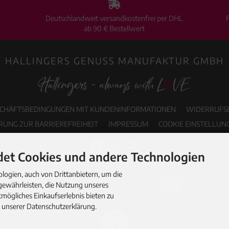
Deutschlandweit versandkostenfrei per DHL
ab 90 € Bestellwert
HALLINGERS GENUSS MANUFAKTUR GMBH
SCHÄFTSBEDINGUNGEN MIT KUNDENINFORMATIONEN
WIDERRUFS
RUNG ZUR BARRIEREFREIHEIT
IMPRESSUM
COOKIE EINSTELLUN
et Cookies und andere Technologien
ogien, auch von Drittanbietern, um die
gewährleisten, die Nutzung unseres
mögliches Einkaufserlebnis bieten zu
n unserer Datenschutzerklärung.