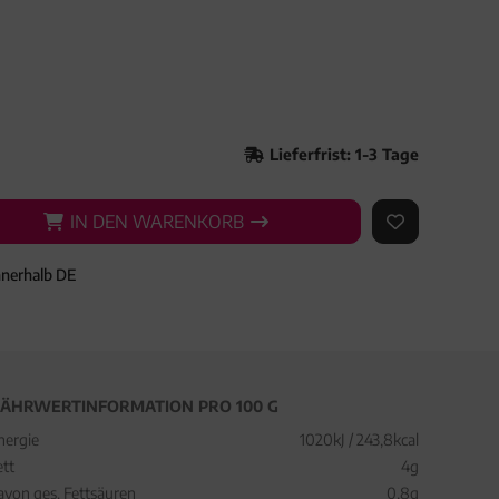
Lieferfrist: 1-3 Tage
IN DEN WARENKORB
IN DEN WARENKORB
AUF DEN ME
nnerhalb DE
ÄHRWERTINFORMATION PRO 100 G
nergie
1020kJ / 243,8kcal
ett
4g
avon ges. Fettsäuren
0,8g