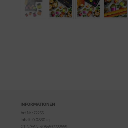
INFORMATIONEN
Art.Nr.:
72255
Inhalt: 0.0830kg
GTIN/EAN:
4054537722559