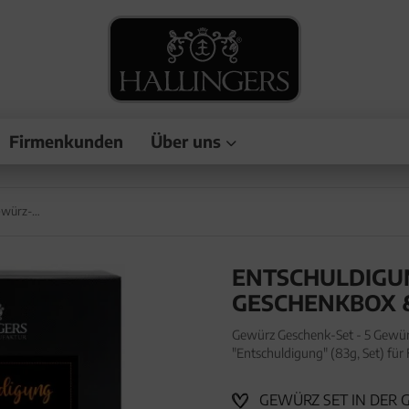
Firmenkunden
Über uns
Entschuldigung - Gewürz-Set, 5er Geschenkbox & Booklet
ENTSCHULDIGUN
GESCHENKBOX 
Gewürz Geschenk-Set - 5 Gewürz
"Entschuldigung" (83g, Set) fü
Welt in wertiger Geschenkbox m
GEWÜRZ SET IN DER GE