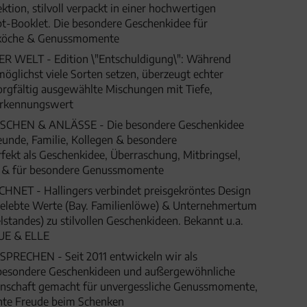
tion, stilvoll verpackt in einer hochwertigen
t-Booklet. Die besondere Geschenkidee für
yköche & Genussmomente
WELT - Edition \"Entschuldigung\": Während
öglichst viele Sorten setzen, überzeugt echter
rgfältig ausgewählte Mischungen mit Tiefe,
erkennungswert
HEN & ANLÄSSE - Die besondere Geschenkidee
eunde, Familie, Kollegen & besondere
fekt als Geschenkidee, Überraschung, Mitbringsel,
t & für besondere Genussmomente
ET - Hallingers verbindet preisgekröntes Design
 gelebte Werte (Bay. Familienlöwe) & Unternehmertum
lstandes) zu stilvollen Geschenkideen. Bekannt u.a.
UE & ELLE
SPRECHEN - Seit 2011 entwickeln wir als
besondere Geschenkideen und außergewöhnliche
denschaft gemacht für unvergessliche Genussmomente,
hte Freude beim Schenken