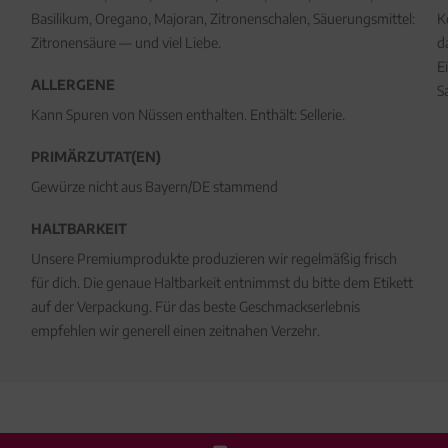
Basilikum, Oregano, Majoran, Zitronenschalen, Säuerungsmittel:
K
Zitronensäure — und viel Liebe.
d
E
ALLERGENE
S
Kann Spuren von Nüssen enthalten. Enthält: Sellerie.
PRIMÄRZUTAT(EN)
Gewürze nicht aus Bayern/DE stammend
HALTBARKEIT
Unsere Premiumprodukte produzieren wir regelmäßig frisch
für dich. Die genaue Haltbarkeit entnimmst du bitte dem Etikett
auf der Verpackung. Für das beste Geschmackserlebnis
empfehlen wir generell einen zeitnahen Verzehr.