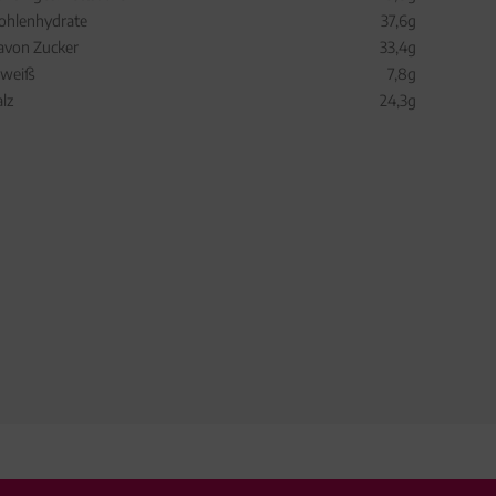
ohlenhydrate
37,6g
avon Zucker
33,4g
iweiß
7,8g
alz
24,3g