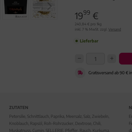
99
19
€
240,84 € pro 1kg
inkl. 7 % MwSt. zzgl.
Versand
Lieferbar
Gratisversand ab 90 € i
ZUTATEN
N
Petersilie, Schnittlauch, Paprika, Meersalz, Salz, Zwiebeln,
E
Knoblauch, Rapsöl, Roh-Rohrzucker, Dextrose, Chili,
F
Muskatnuss, Cumin, SELLERIE, Pfeffer, Rauch, Kurkuma,
d