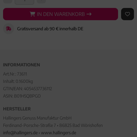
IN DEN WARENKORB
IN DEN WARENKORB
AUF 
Gratisversand ab 90 € innerhalb DE
INFORMATIONEN
Art.Nr.:
73611
Inhalt: 0.1600kg
GTIN/EAN:
4054537736112
ASIN: B01H5QBPGO
HERSTELLER
Hallingers Genuss Manufaktur GmbH
Ferdinand-Porsche-Straße 7 • 86825 Bad Wörishofen
info@hallingers.de
•
www.hallingers.de