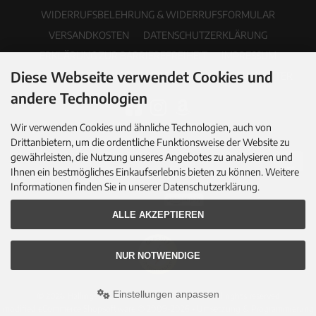
WIDERRUFSBELEHRUNG & WIDERRUFSFORMULAR
VERSANDKOSTEN
DATENSCHUTZERKLÄRUNG
ERKLÄRUNG ZUR BARRIEREFREIHEIT
IMPRESSUM
Diese Webseite verwendet Cookies und
COOKIE EINSTELLUNGEN
PDF-KATALOG
NEWSLETTER
andere Technologien
Wir verwenden Cookies und ähnliche Technologien, auch von
Drittanbietern, um die ordentliche Funktionsweise der Website zu
gewährleisten, die Nutzung unseres Angebotes zu analysieren und
Ihnen ein bestmögliches Einkaufserlebnis bieten zu können. Weitere
Informationen finden Sie in unserer Datenschutzerklärung.
ALLE AKZEPTIEREN
NUR NOTWENDIGE
Einstellungen anpassen
© 2026 Hallingers Genuss Manufaktur GmbH • All rights reserved
modified eCommerce Shopsoftware © 2009-2026 • Umsetzung & Programmierung