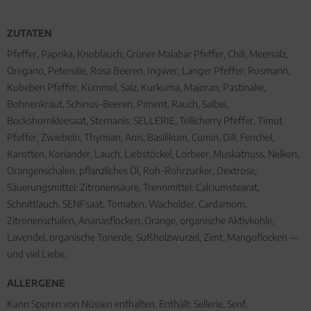
ZUTATEN
Pfeffer, Paprika, Knoblauch, Grüner Malabar Pfeffer, Chili, Meersalz,
Oregano, Petersilie, Rosa Beeren, Ingwer, Langer Pfeffer, Rosmarin,
Kubeben Pfeffer, Kümmel, Salz, Kurkuma, Majoran, Pastinake,
Bohnenkraut, Schinus-Beeren, Piment, Rauch, Salbei,
Bockshornkleesaat, Sternanis, SELLERIE, Tellicherry Pfeffer, Timut
Pfeffer, Zwiebeln, Thymian, Anis, Basilikum, Cumin, Dill, Fenchel,
Karotten, Koriander, Lauch, Liebstöckel, Lorbeer, Muskatnuss, Nelken,
Orangenschalen, pflanzliches Öl, Roh-Rohrzucker, Dextrose,
Säuerungsmittel: Zitronensäure, Trennmittel: Calciumstearat,
Schnittlauch, SENFsaat, Tomaten, Wacholder, Cardamom,
Zitronenschalen, Ananasflocken, Orange, organische Aktivkohle,
Lavendel, organische Tonerde, Süßholzwurzel, Zimt, Mangoflocken —
und viel Liebe.
ALLERGENE
Kann Spuren von Nüssen enthalten. Enthält: Sellerie, Senf.