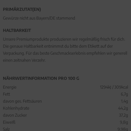
PRIMÄRZUTAT(EN)
Gewürze nicht aus Bayern/DE stammend
HALTBARKEIT
Unsere Premiumprodukte produzieren wir regelmäßig frisch für dich.
Die genaue Haltbarkeit entnimmst du bitte dem Etikett auf der
Verpackung. Für das beste Geschmackserlebnis empfehlen wir generell
einen zeitnahen Verzehr.
NÄHRWERTINFORMATION PRO 100 G
Energie
1294kJ / 309kcal
Fett
6,7g
davon ges. Fettsäuren
1,4g
Kohlenhydrate
44,2g
davon Zucker
37,2g
Eiweiß
9,8g
Salz
9,98g