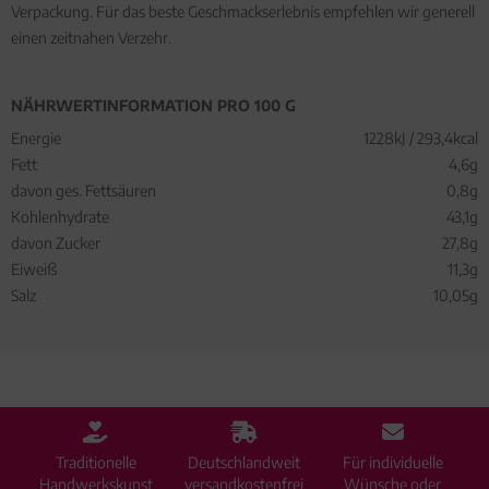
Verpackung. Für das beste Geschmackserlebnis empfehlen wir generell
einen zeitnahen Verzehr.
NÄHRWERTINFORMATION PRO 100 G
Energie
1228kJ / 293,4kcal
Fett
4,6g
davon ges. Fettsäuren
0,8g
Kohlenhydrate
43,1g
davon Zucker
27,8g
Eiweiß
11,3g
Salz
10,05g
Traditionelle
Deutschlandweit
Für individuelle
Handwerkskunst
versandkostenfrei
Wünsche oder