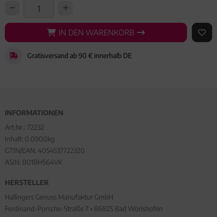
IN DEN WARENKORB
IN DEN WARENKORB
AUF 
Gratisversand ab 90 € innerhalb DE
INFORMATIONEN
Art.Nr.:
72232
Inhalt: 0.0900kg
GTIN/EAN:
4054537722320
ASIN: B01BH564VK
HERSTELLER
Hallingers Genuss Manufaktur GmbH
Ferdinand-Porsche-Straße 7 • 86825 Bad Wörishofen