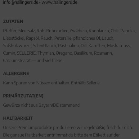
info@hallingers.de
•
www.hallingers.de
ZUTATEN
Pfeffer, Meersalz, Roh-Rohrzucker, Zwiebeln, Knoblauch, Chili, Paprika,
Liebstöckel, Rapsöl, Rauch, Petersilie, pflanzliches Öl, Lauch,
Süßholzwurzel, Schnittlauch, Pastinaken, Dill, Karotten, Muskatnuss,
Cumin, SELLERIE, Thymian, Oregano, Basilikum, Rosmarin,
Calciumstearat — und viel Liebe.
ALLERGENE
Kann Spuren von Nüssen enthalten. Enthält: Sellerie.
PRIMÄRZUTAT(EN)
Gewürze nicht aus Bayern/DE stammend
HALTBARKEIT
Unsere Premiumprodukte produzieren wir regelmäßig frisch für dich.
Die genaue Haltbarkeit entnimmst du bitte dem Etikett auf der