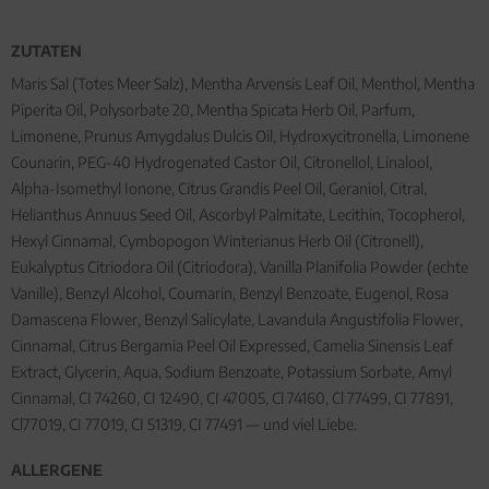
ZUTATEN
Maris Sal (Totes Meer Salz), Mentha Arvensis Leaf Oil, Menthol, Mentha
Piperita Oil, Polysorbate 20, Mentha Spicata Herb Oil, Parfum,
Limonene, Prunus Amygdalus Dulcis Oil, Hydroxycitronella, Limonene
Counarin, PEG-40 Hydrogenated Castor Oil, Citronellol, Linalool,
Alpha-Isomethyl Ionone, Citrus Grandis Peel Oil, Geraniol, Citral,
Helianthus Annuus Seed Oil, Ascorbyl Palmitate, Lecithin, Tocopherol,
Hexyl Cinnamal, Cymbopogon Winterianus Herb Oil (Citronell),
Eukalyptus Citriodora Oil (Citriodora), Vanilla Planifolia Powder (echte
Vanille), Benzyl Alcohol, Coumarin, Benzyl Benzoate, Eugenol, Rosa
Damascena Flower, Benzyl Salicylate, Lavandula Angustifolia Flower,
Cinnamal, Citrus Bergamia Peel Oil Expressed, Camelia Sinensis Leaf
Extract, Glycerin, Aqua, Sodium Benzoate, Potassium Sorbate, Amyl
Cinnamal, CI 74260, CI 12490, CI 47005, Cl 74160, Cl 77499, CI 77891,
Cl77019, CI 77019, CI 51319, CI 77491 — und viel Liebe.
ALLERGENE