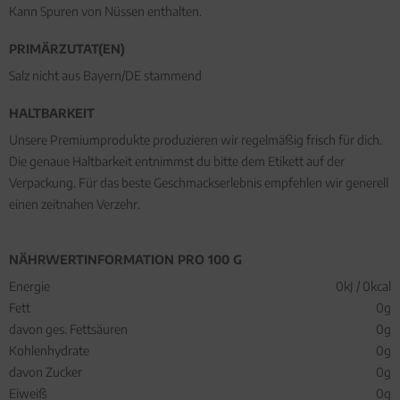
Kann Spuren von Nüssen enthalten.
PRIMÄRZUTAT(EN)
Salz nicht aus Bayern/DE stammend
HALTBARKEIT
Unsere Premiumprodukte produzieren wir regelmäßig frisch für dich.
Die genaue Haltbarkeit entnimmst du bitte dem Etikett auf der
Verpackung. Für das beste Geschmackserlebnis empfehlen wir generell
einen zeitnahen Verzehr.
NÄHRWERTINFORMATION PRO 100 G
Energie
0kJ / 0kcal
Fett
0g
davon ges. Fettsäuren
0g
Kohlenhydrate
0g
davon Zucker
0g
Eiweiß
0g