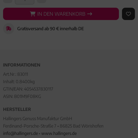
IN DEN WARENKORB
IN DEN WARENKORB
AUF 
Gratisversand ab 90 € innerhalb DE
INFORMATIONEN
Art.Nr.:
83011
Inhalt: 0.8400kg
GTIN/EAN:
4054537830117
ASIN: B01M9F08KG
HERSTELLER
Hallingers Genuss Manufaktur GmbH
Ferdinand-Porsche-Straße 7 • 86825 Bad Wörishofen
info@hallingers.de
•
www.hallingers.de