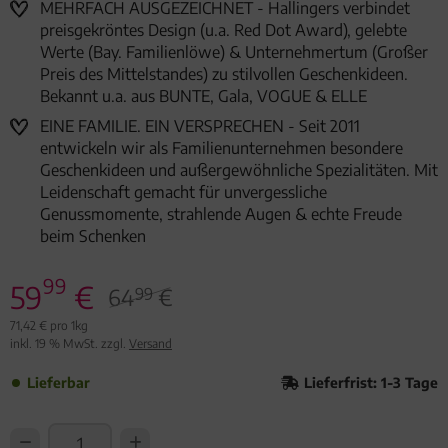
MEHRFACH AUSGEZEICHNET - Hallingers verbindet
preisgekröntes Design (u.a. Red Dot Award), gelebte
Werte (Bay. Familienlöwe) & Unternehmertum (Großer
Preis des Mittelstandes) zu stilvollen Geschenkideen.
Bekannt u.a. aus BUNTE, Gala, VOGUE & ELLE
EINE FAMILIE. EIN VERSPRECHEN - Seit 2011
entwickeln wir als Familienunternehmen besondere
Geschenkideen und außergewöhnliche Spezialitäten. Mit
Leidenschaft gemacht für unvergessliche
Genussmomente, strahlende Augen & echte Freude
beim Schenken
99
59
€
64
€
99
71,42 € pro 1kg
inkl. 19 % MwSt. zzgl.
Versand
Lieferbar
Lieferfrist: 1-3 Tage