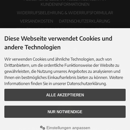
KUNDENINFORMATIONEN
WIDERRUFSBELEHRUNG & WIDERRUFSFORMULAR
VERSANDKOSTEN
DATENSCHUTZERKLÄRUNG
ERKLÄRUNG ZUR BARRIEREFREIHEIT
IMPRESSUM
Diese Webseite verwendet Cookies und
COOKIE EINSTELLUNGEN
PDF-KATALOG
NEWSLETTER
andere Technologien
Wir verwenden Cookies und ähnliche Technologien, auch von
Drittanbietern, um die ordentliche Funktionsweise der Website zu
gewährleisten, die Nutzung unseres Angebotes zu analysieren und
Ihnen ein bestmögliches Einkaufserlebnis bieten zu können. Weitere
Informationen finden Sie in unserer Datenschutzerklärung.
ALLE AKZEPTIEREN
NUR NOTWENDIGE
Einstellungen anpassen
© 2026 Hallingers Genuss Manufaktur GmbH • All rights reserved