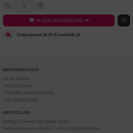
IN DEN WARENKORB
IN DEN WARENKORB
AUF 
Gratisversand ab 90 € innerhalb DE
INFORMATIONEN
Art.Nr.:
60404
Inhalt: 0.1200kg
GTIN/EAN:
4054537604046
ASIN: B00J02VOOK
HERSTELLER
Hallingers Genuss Manufaktur GmbH
Ferdinand-Porsche-Straße 7 • 86825 Bad Wörishofen