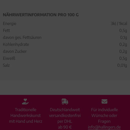
NÄHRWERTINFORMATION PRO 100 G
Energie
3kJ / 1kcal
Fett
0,5g
davon ges. Fettsäuren
0,1g
Kohlenhydrate
0,2g
davon Zucker
0,2g
Eiweiß
0,5g
Salz
0,01g
Traditionelle
Deutschlandweit
Für individuelle
Handwerkskunst
versandkostenfrei
Wünsche oder
mit Hand und Herz
per DHL
Fragen
ab 90 €
info@hallingers.de