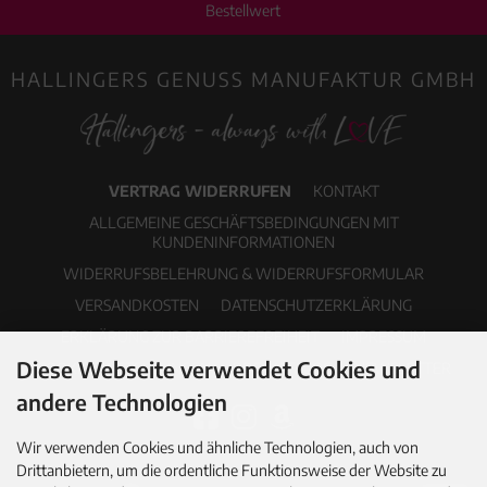
Bestellwert
HALLINGERS GENUSS MANUFAKTUR GMBH
VERTRAG WIDERRUFEN
KONTAKT
ALLGEMEINE GESCHÄFTSBEDINGUNGEN MIT
KUNDENINFORMATIONEN
WIDERRUFSBELEHRUNG & WIDERRUFSFORMULAR
VERSANDKOSTEN
DATENSCHUTZERKLÄRUNG
ERKLÄRUNG ZUR BARRIEREFREIHEIT
IMPRESSUM
Diese Webseite verwendet Cookies und
COOKIE EINSTELLUNGEN
PDF-KATALOG
NEWSLETTER
andere Technologien
Wir verwenden Cookies und ähnliche Technologien, auch von
Drittanbietern, um die ordentliche Funktionsweise der Website zu