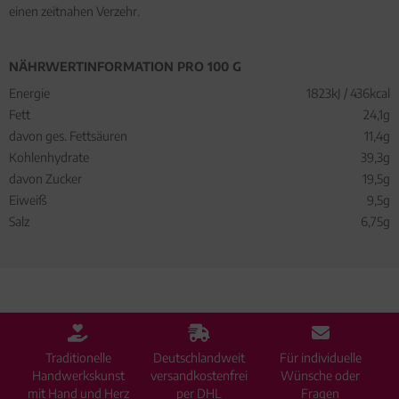
einen zeitnahen Verzehr.
NÄHRWERTINFORMATION PRO 100 G
Energie
1823kJ / 436kcal
Fett
24,1g
davon ges. Fettsäuren
11,4g
Kohlenhydrate
39,3g
davon Zucker
19,5g
Eiweiß
9,5g
Salz
6,75g
Traditionelle
Deutschlandweit
Für individuelle
Handwerkskunst
versandkostenfrei
Wünsche oder
mit Hand und Herz
per DHL
Fragen