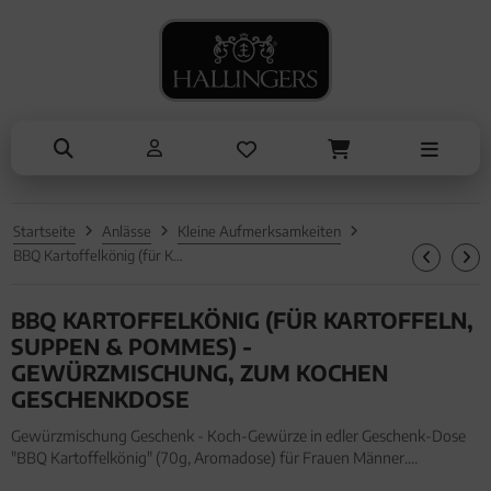
NASCHEN
SOMMER
TRINKEN
KOCHEN
ALLES ANZEIGEN AUS SOMMER
ALLES ANZEIGEN AUS TRINKEN
ALLES ANZEIGEN AUS NASCHEN
ALLES ANZEIGEN AUS KOCHEN
Eistee
Tee
Schokolade
Einzelgewürz
Genüsse
Kaffee
Pralinen
Essig & Öl
Grillen
Liköre, Gin & mehr
Genüsse
Sets
Startseite
Anlässe
Kleine Aufmerksamkeiten
Liköre
Müsli
Brot & Pasta
BBQ Kartoffelkönig (für Kartoffeln, Suppen & Pommes) - Gewürzmischung, zum Kochen Geschenkdose
Honig & Konfitüren
BBQ KARTOFFELKÖNIG (FÜR KARTOFFELN,
SUPPEN & POMMES) -
GEWÜRZMISCHUNG, ZUM KOCHEN
GESCHENKDOSE
Gewürzmischung Geschenk - Koch-Gewürze in edler Geschenk-Dose
"BBQ Kartoffelkönig" (70g, Aromadose) für Frauen Männer.
Gewürzmischung Geschenk - Koch-Gewürze in edler Geschenk-Dose