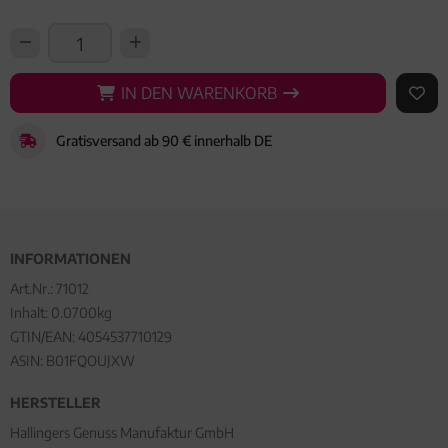
IN DEN WARENKORB
IN DEN WARENKORB
AUF 
Gratisversand ab 90 € innerhalb DE
INFORMATIONEN
Art.Nr.:
71012
Inhalt: 0.0700kg
GTIN/EAN:
4054537710129
ASIN: B01FQOUJXW
HERSTELLER
Hallingers Genuss Manufaktur GmbH