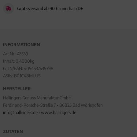
Gratisversand ab 90 € innerhalb DE
INFORMATIONEN
Art.Nr.:
43539
Inhalt: 0.4000kg
GTIN/EAN:
4054537435398
ASIN: B01CX8MLUS
HERSTELLER
Hallingers Genuss Manufaktur GmbH
Ferdinand-Porsche-Straße 7 • 86825 Bad Wörishofen
info@hallingers.de
•
www.hallingers.de
ZUTATEN