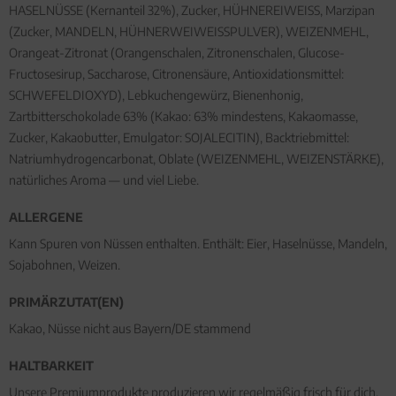
HASELNÜSSE (Kernanteil 32%), Zucker, HÜHNEREIWEISS, Marzipan
(Zucker, MANDELN, HÜHNERWEIWEISSPULVER), WEIZENMEHL,
Orangeat-Zitronat (Orangenschalen, Zitronenschalen, Glucose-
Fructosesirup, Saccharose, Citronensäure, Antioxidationsmittel:
SCHWEFELDIOXYD), Lebkuchengewürz, Bienenhonig,
Zartbitterschokolade 63% (Kakao: 63% mindestens, Kakaomasse,
Zucker, Kakaobutter, Emulgator: SOJALECITIN), Backtriebmittel:
Natriumhydrogencarbonat, Oblate (WEIZENMEHL, WEIZENSTÄRKE),
natürliches Aroma — und viel Liebe.
ALLERGENE
Kann Spuren von Nüssen enthalten. Enthält: Eier, Haselnüsse, Mandeln,
Sojabohnen, Weizen.
PRIMÄRZUTAT(EN)
Kakao, Nüsse nicht aus Bayern/DE stammend
HALTBARKEIT
Unsere Premiumprodukte produzieren wir regelmäßig frisch für dich.