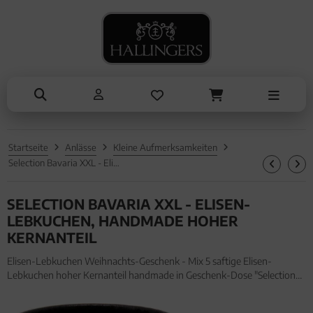
NASCHEN
SOMMER
TRINKEN
KOCHEN
ALLES ANZEIGEN AUS SOMMER
ALLES ANZEIGEN AUS TRINKEN
ALLES ANZEIGEN AUS NASCHEN
ALLES ANZEIGEN AUS KOCHEN
Eistee
Tee
Schokolade
Einzelgewürz
Genüsse
Kaffee
Pralinen
Essig & Öl
Grillen
Liköre, Gin & mehr
Genüsse
Sets
Startseite
Anlässe
Kleine Aufmerksamkeiten
Liköre
Müsli
Brot & Pasta
Selection Bavaria XXL - Elisen-Lebkuchen, handmade hoher Kernanteil
Honig & Konfitüren
SELECTION BAVARIA XXL - ELISEN-
LEBKUCHEN, HANDMADE HOHER
KERNANTEIL
Elisen-Lebkuchen Weihnachts-Geschenk - Mix 5 saftige Elisen-
Lebkuchen hoher Kernanteil handmade in Geschenk-Dose "Selection
Bavaria" (400g, Naschdose) für Frauen Männer. Elisen-Lebkuchen
Weihnachts-Geschenk - Mix 5 saftige Elisen-Lebkuchen hoher