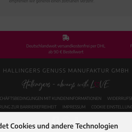
empfehlen wir generell einen zeitnahen Verzehr.
Deutschlandweit versandkostenfrei per DHL
ab 90 € Bestellwert
HALLINGERS GENUSS MANUFAKTUR GMBH
SCHÄFTSBEDINGUNGEN MIT KUNDENINFORMATIONEN
WIDERRUFS
RUNG ZUR BARRIEREFREIHEIT
IMPRESSUM
COOKIE EINSTELLUN
et Cookies und andere Technologien