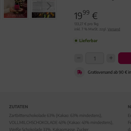
99
19
€
133,27 € pro 1kg
inkl. 7 % MwSt. zzgl.
Versand
Lieferbar
Gratisversand ab 90 € i
ZUTATEN
N
Zartbitterschokolade 63% (Kakao: 63% mindestens),
E
VOLLMILCHSCHOKOLADE 43% (Kakao: 43% mindestens),
F
Weiße Schokolade 33%, Kakaomasse, Zucker,
d