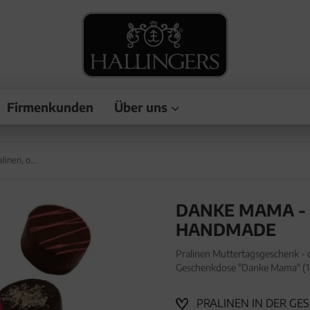
Firmenkunden
Über uns
Danke Mama - Pralinen, ohne Alkohol handmade
DANKE MAMA -
HANDMADE
Pralinen Muttertagsgeschenk - 
Geschenkdose "Danke Mama" (1
Muttertagsgeschenk - ohne Alko
Geschenkdose "D
PRALINEN IN DER GE