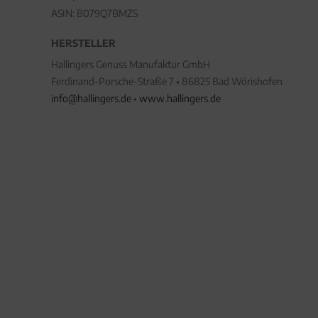
ASIN: B079Q7BMZS
HERSTELLER
Hallingers Genuss Manufaktur GmbH
Ferdinand-Porsche-Straße 7 • 86825 Bad Wörishofen
info@hallingers.de
•
www.hallingers.de