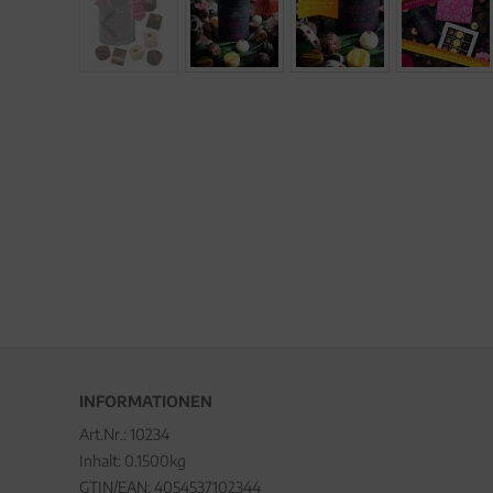
INFORMATIONEN
Art.Nr.:
10234
Inhalt: 0.1500kg
GTIN/EAN:
4054537102344