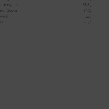
ohlenhydrate
36,8g
avon Zucker
34,7g
iweiß
5,2g
alz
0,09g