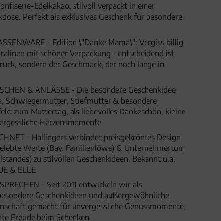
nfiserie-Edelkakao, stilvoll verpackt in einer
ose. Perfekt als exklusives Geschenk für besondere
NWARE - Edition \"Danke Mama\": Vergiss billig
ralinen mit schöner Verpackung - entscheidend ist
druck, sondern der Geschmack, der noch lange in
HEN & ANLÄSSE - Die besondere Geschenkidee
, Schwiegermutter, Stiefmutter & besondere
kt zum Muttertag, als liebevolles Dankeschön, kleine
ergessliche Herzensmomente
ET - Hallingers verbindet preisgekröntes Design
 gelebte Werte (Bay. Familienlöwe) & Unternehmertum
lstandes) zu stilvollen Geschenkideen. Bekannt u.a.
UE & ELLE
SPRECHEN - Seit 2011 entwickeln wir als
besondere Geschenkideen und außergewöhnliche
denschaft gemacht für unvergessliche Genussmomente,
hte Freude beim Schenken