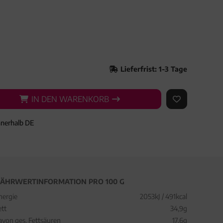
Lieferfrist: 1-3 Tage
IN DEN WARENKORB
IN DEN WARENKORB
AUF DEN ME
nnerhalb DE
ÄHRWERTINFORMATION PRO 100 G
nergie
2053kJ / 491kcal
ett
34,9g
avon ges. Fettsäuren
17,6g