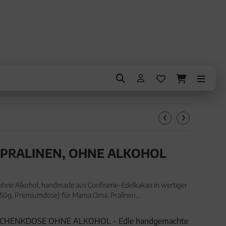
 PRALINEN, OHNE ALKOHOL
ohne Alkohol, handmade aus Confiserie-Edelkakao in wertiger
50g, Premiumdose) für Mama Oma. Pralinen
hol, handmade aus Confiserie-Edelkakao in wertiger
SCHENKDOSE OHNE ALKOHOL - Edle handgemachte