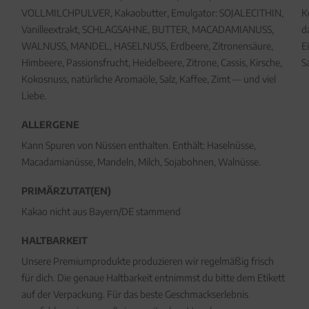
VOLLMILCHPULVER, Kakaobutter, Emulgator: SOJALECITHIN,
K
Vanilleextrakt, SCHLAGSAHNE, BUTTER, MACADAMIANUSS,
d
WALNUSS, MANDEL, HASELNUSS, Erdbeere, Zitronensäure,
E
Himbeere, Passionsfrucht, Heidelbeere, Zitrone, Cassis, Kirsche,
S
Kokosnuss, natürliche Aromaöle, Salz, Kaffee, Zimt — und viel
Liebe.
ALLERGENE
Kann Spuren von Nüssen enthalten. Enthält: Haselnüsse,
Macadamianüsse, Mandeln, Milch, Sojabohnen, Walnüsse.
PRIMÄRZUTAT(EN)
Kakao nicht aus Bayern/DE stammend
HALTBARKEIT
Unsere Premiumprodukte produzieren wir regelmäßig frisch
für dich. Die genaue Haltbarkeit entnimmst du bitte dem Etikett
auf der Verpackung. Für das beste Geschmackserlebnis