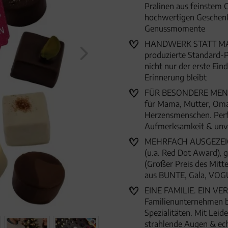
Pralinen aus feinstem Co
hochwertigen Geschenkd
Genussmomente
HANDWERK STATT MASSE
produzierte Standard-P
nicht nur der erste Ein
Erinnerung bleibt
FÜR BESONDERE MENSC
für Mama, Mutter, Oma
Herzensmenschen. Perfe
Aufmerksamkeit & unv
MEHRFACH AUSGEZEICHN
(u.a. Red Dot Award),
(Großer Preis des Mitte
aus BUNTE, Gala, VOG
EINE FAMILIE. EIN VER
Familienunternehmen 
Spezialitäten. Mit Lei
strahlende Augen & ec