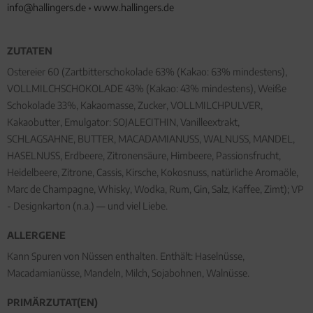
info@hallingers.de
•
www.hallingers.de
ZUTATEN
Ostereier 60 (Zartbitterschokolade 63% (Kakao: 63% mindestens),
VOLLMILCHSCHOKOLADE 43% (Kakao: 43% mindestens), Weiße
Schokolade 33%, Kakaomasse, Zucker, VOLLMILCHPULVER,
Kakaobutter, Emulgator: SOJALECITHIN, Vanilleextrakt,
SCHLAGSAHNE, BUTTER, MACADAMIANUSS, WALNUSS, MANDEL,
HASELNUSS, Erdbeere, Zitronensäure, Himbeere, Passionsfrucht,
Heidelbeere, Zitrone, Cassis, Kirsche, Kokosnuss, natürliche Aromaöle,
Marc de Champagne, Whisky, Wodka, Rum, Gin, Salz, Kaffee, Zimt); VP
- Designkarton (n.a.) — und viel Liebe.
ALLERGENE
Kann Spuren von Nüssen enthalten. Enthält: Haselnüsse,
Macadamianüsse, Mandeln, Milch, Sojabohnen, Walnüsse.
PRIMÄRZUTAT(EN)