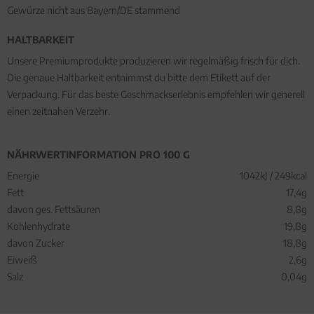
Gewürze nicht aus Bayern/DE stammend
HALTBARKEIT
Unsere Premiumprodukte produzieren wir regelmäßig frisch für dich.
Die genaue Haltbarkeit entnimmst du bitte dem Etikett auf der
Verpackung. Für das beste Geschmackserlebnis empfehlen wir generell
einen zeitnahen Verzehr.
NÄHRWERTINFORMATION PRO 100 G
Energie
1042kJ / 249kcal
Fett
17,4g
davon ges. Fettsäuren
8,8g
Kohlenhydrate
19,8g
davon Zucker
18,8g
Eiweiß
2,6g
Salz
0,04g