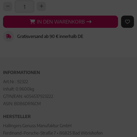
IN DEN WARENKORB
IN DEN WARENKORB
AUF 
Gratisversand ab 90 € innerhalb DE
INFORMATIONEN
Art.Nr.:
92322
Inhalt: 0.9600kg
GTIN/EAN:
4054537923222
ASIN: B086DR16CM
HERSTELLER
Hallingers Genuss Manufaktur GmbH
Ferdinand-Porsche-Straße 7 • 86825 Bad Wörishofen