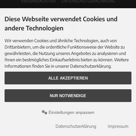
VERSANDKOSTEN
DATENSCHUTZERKLÄRUNG
ERKLÄRUNG ZUR BARRIEREFREIHEIT
IMPRESSUM
Diese Webseite verwendet Cookies und
COOKIE EINSTELLUNGEN
PDF-KATALOG
NEWSLETTER
andere Technologien
Wir verwenden Cookies und ähnliche Technologien, auch von
Drittanbietern, um die ordentliche Funktionsweise der Website zu
gewährleisten, die Nutzung unseres Angebotes zu analysieren und
Ihnen ein bestmögliches Einkaufserlebnis bieten zu können. Weitere
Informationen finden Sie in unserer Datenschutzerklärung.
ALLE AKZEPTIEREN
NUR NOTWENDIGE
Einstellungen anpassen
© 2026 Hallingers Genuss Manufaktur GmbH • All rights reserved
modified eCommerce Shopsoftware © 2009-2026 • Umsetzung & Programmierung
Rehm Webdesign
Datenschutzerklärung
Impressum