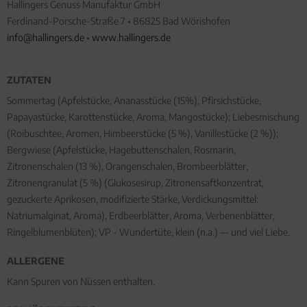
Hallingers Genuss Manufaktur GmbH
Ferdinand-Porsche-Straße 7 • 86825 Bad Wörishofen
info@hallingers.de
•
www.hallingers.de
ZUTATEN
Sommertag (Apfelstücke, Ananasstücke (15%), Pfirsichstücke,
Papayastücke, Karottenstücke, Aroma, Mangostücke); Liebesmischung
(Roibuschtee, Aromen, Himbeerstücke (5 %), Vanillestücke (2 %));
Bergwiese (Apfelstücke, Hagebuttenschalen, Rosmarin,
Zitronenschalen (13 %), Orangenschalen, Brombeerblätter,
Zitronengranulat (5 %) (Glukosesirup, Zitronensaftkonzentrat,
gezuckerte Aprikosen, modifizierte Stärke, Verdickungsmittel:
Natriumalginat, Aroma), Erdbeerblätter, Aroma, Verbenenblätter,
Ringelblumenblüten); VP - Wundertüte, klein (n.a.) — und viel Liebe.
ALLERGENE
Kann Spuren von Nüssen enthalten.