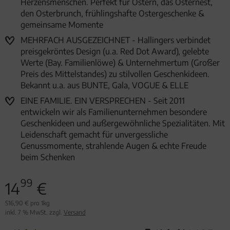
Herzensmenschen. Perfekt für Ostern, das Osternest,
den Osterbrunch, frühlingshafte Ostergeschenke &
gemeinsame Momente
MEHRFACH AUSGEZEICHNET - Hallingers verbindet
preisgekröntes Design (u.a. Red Dot Award), gelebte
Werte (Bay. Familienlöwe) & Unternehmertum (Großer
Preis des Mittelstandes) zu stilvollen Geschenkideen.
Bekannt u.a. aus BUNTE, Gala, VOGUE & ELLE
EINE FAMILIE. EIN VERSPRECHEN - Seit 2011
entwickeln wir als Familienunternehmen besondere
Geschenkideen und außergewöhnliche Spezialitäten. Mit
Leidenschaft gemacht für unvergessliche
Genussmomente, strahlende Augen & echte Freude
beim Schenken
99
14
€
516,90 € pro 1kg
inkl. 7 % MwSt. zzgl.
Versand