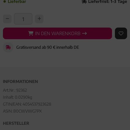
Lieferbar
Lieferfrist: 1-3 Tage
IN DEN WARENKORB
IN DEN WARENKORB
AUF 
Gratisversand ab 90 € innerhalb DE
INFORMATIONEN
Art.Nr.:
92362
Inhalt: 0.0290kg
GTIN/EAN:
4054537923628
ASIN: B0CWVWG7PX
HERSTELLER