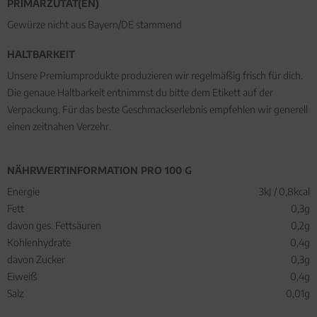
PRIMÄRZUTAT(EN)
Gewürze nicht aus Bayern/DE stammend
HALTBARKEIT
Unsere Premiumprodukte produzieren wir regelmäßig frisch für dich.
Die genaue Haltbarkeit entnimmst du bitte dem Etikett auf der
Verpackung. Für das beste Geschmackserlebnis empfehlen wir generell
einen zeitnahen Verzehr.
NÄHRWERTINFORMATION PRO 100 G
Energie
3kJ / 0,8kcal
Fett
0,3g
davon ges. Fettsäuren
0,2g
Kohlenhydrate
0,4g
davon Zucker
0,3g
Eiweiß
0,4g
Salz
0,01g