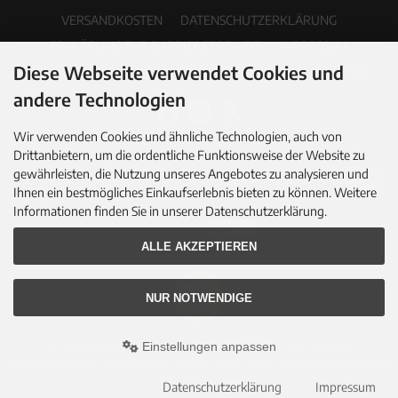
VERSANDKOSTEN
DATENSCHUTZERKLÄRUNG
ERKLÄRUNG ZUR BARRIEREFREIHEIT
IMPRESSUM
Diese Webseite verwendet Cookies und
COOKIE EINSTELLUNGEN
PDF-KATALOG
NEWSLETTER
andere Technologien
Wir verwenden Cookies und ähnliche Technologien, auch von
Drittanbietern, um die ordentliche Funktionsweise der Website zu
gewährleisten, die Nutzung unseres Angebotes zu analysieren und
Ihnen ein bestmögliches Einkaufserlebnis bieten zu können. Weitere
Informationen finden Sie in unserer Datenschutzerklärung.
ALLE AKZEPTIEREN
NUR NOTWENDIGE
Einstellungen anpassen
© 2026 Hallingers Genuss Manufaktur GmbH • All rights reserved
modified eCommerce Shopsoftware © 2009-2026 • Umsetzung & Programmierung
Rehm Webdesign
Datenschutzerklärung
Impressum