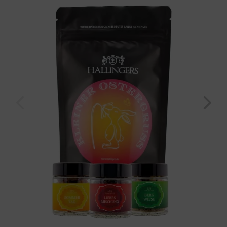
pink" (29g, Wundertüte) für Frauen Mädchen