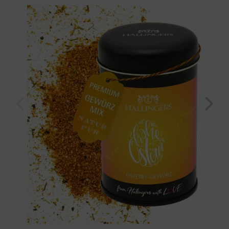
Geschenk-Dose "Oster Eigewürz Frohe Ostern" (125g, Aromadose) für