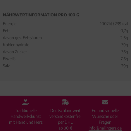
NÄHRWERTINFORMATION PRO 100 G
Energie
1002kJ / 239kcal
Fett
0,7g
davon ges. Fettsäuren
2,6g
Kohlenhydrate
39g
davon Zucker
36g
Eiweiß
7,6g
Salz
29g
Traditionelle
Deutschlandweit
Für individuelle
Handwerkskunst
versandkostenfrei
Wünsche oder
mit Hand und Herz
per DHL
Fragen
ab 90 €
info@hallingers.de