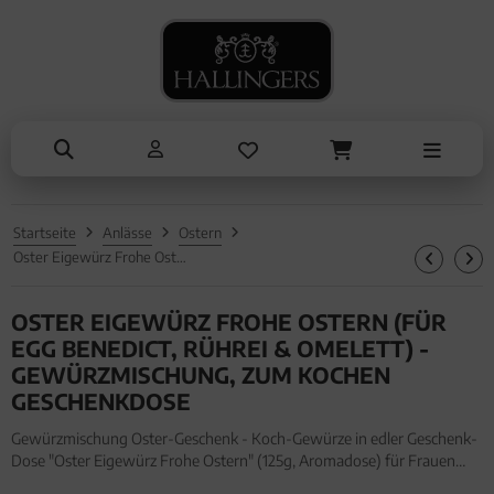
NASCHEN
SOMMER
TRINKEN
KOCHEN
ALLES ANZEIGEN AUS SOMMER
ALLES ANZEIGEN AUS TRINKEN
ALLES ANZEIGEN AUS NASCHEN
ALLES ANZEIGEN AUS KOCHEN
Eistee
Tee
Schokolade
Einzelgewürz
Genüsse
Kaffee
Pralinen
Essig & Öl
Grillen
Liköre, Gin & mehr
Genüsse
Sets
Startseite
Anlässe
Ostern
Liköre
Müsli
Brot & Pasta
Oster Eigewürz Frohe Ostern (für Egg Benedict, Rührei & Omelett) - Gewürzmischung, zum Kochen Geschenkdose
Honig & Konfitüren
OSTER EIGEWÜRZ FROHE OSTERN (FÜR
EGG BENEDICT, RÜHREI & OMELETT) -
GEWÜRZMISCHUNG, ZUM KOCHEN
GESCHENKDOSE
Gewürzmischung Oster-Geschenk - Koch-Gewürze in edler Geschenk-
Dose "Oster Eigewürz Frohe Ostern" (125g, Aromadose) für Frauen
Männer. Gewürzmischung Oster-Geschenk - Koch-Gewürze in edler