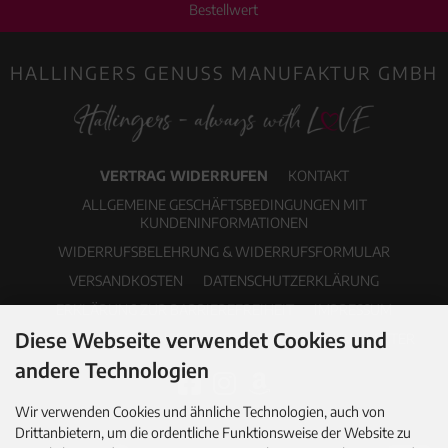
Bestellwert
HALLINGERS GENUSS MANUFAKTUR GMBH
VERTRAG WIDERRUFEN
KONTAKT
ALLGEMEINE GESCHÄFTSBEDINGUNGEN MIT
KUNDENINFORMATIONEN
WIDERRUFSBELEHRUNG & WIDERRUFSFORMULAR
VERSANDKOSTEN
DATENSCHUTZERKLÄRUNG
ERKLÄRUNG ZUR BARRIEREFREIHEIT
IMPRESSUM
Diese Webseite verwendet Cookies und
COOKIE EINSTELLUNGEN
PDF-KATALOG
NEWSLETTER
andere Technologien
Wir verwenden Cookies und ähnliche Technologien, auch von
Drittanbietern, um die ordentliche Funktionsweise der Website zu