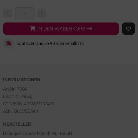
IN DEN WARENKORB
IN DEN WARENKORB
AUF 
Gratisversand ab 90 € innerhalb DE
INFORMATIONEN
Art.Nr.:
70841
Inhalt: 0.1250kg
GTIN/EAN:
4054537708416
ASIN: B0CVS3S961
HERSTELLER
Hallingers Genuss Manufaktur GmbH