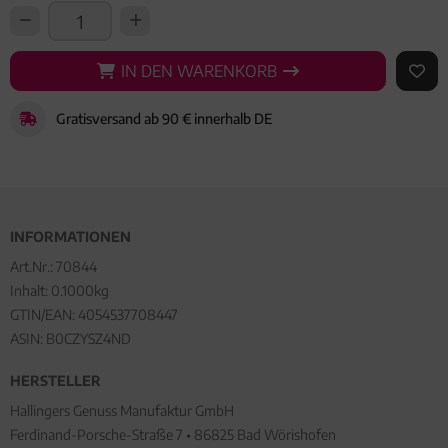
IN DEN WARENKORB
IN DEN WARENKORB
AUF 
Gratisversand ab 90 € innerhalb DE
INFORMATIONEN
Art.Nr.:
70844
Inhalt: 0.1000kg
GTIN/EAN:
4054537708447
ASIN: B0CZYSZ4ND
HERSTELLER
Hallingers Genuss Manufaktur GmbH
Ferdinand-Porsche-Straße 7 • 86825 Bad Wörishofen