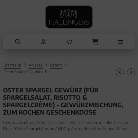
NASCHEN
SOMMER
TRINKEN
KOCHEN
ALLES ANZEIGEN AUS SOMMER
ALLES ANZEIGEN AUS TRINKEN
ALLES ANZEIGEN AUS NASCHEN
ALLES ANZEIGEN AUS KOCHEN
Eistee
Tee
Schokolade
Einzelgewürz
Genüsse
Kaffee
Pralinen
Essig & Öl
Grillen
Liköre, Gin & mehr
Genüsse
Sets
Startseite
Anlässe
Ostern
Liköre
Müsli
Brot & Pasta
Oster Spargel Gewürz (für Spargelsalat, Risotto & Spargelcrème) - Gewürzmischung, zum Kochen Geschenkdose
Honig & Konfitüren
OSTER SPARGEL GEWÜRZ (FÜR
SPARGELSALAT, RISOTTO &
SPARGELCRÈME) - GEWÜRZMISCHUNG,
ZUM KOCHEN GESCHENKDOSE
Gewürzmischung Oster-Geschenk - Koch-Gewürze in edler Geschenk-
Dose "Oster Spargel Gewürz" (100g, Aromadose) für Frauen Männer.
Gewürzmischung Oster-Geschenk - Koch-Gewürze in edler Geschenk-