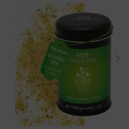
Dose "Oster Spargel Gewürz" (100g, Aromadose) für Frauen Männer