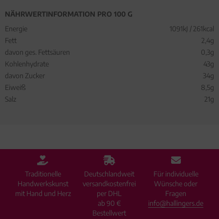
NÄHRWERTINFORMATION PRO 100 G
Energie
1091kJ / 261kcal
Fett
2,4g
davon ges. Fettsäuren
0,3g
Kohlenhydrate
43g
davon Zucker
34g
Eiweiß
8,5g
Salz
21g
Traditionelle
Deutschlandweit
Für individuelle
Handwerkskunst
versandkostenfrei
Wünsche oder
mit Hand und Herz
per DHL
Fragen
ab 90 €
info@hallingers.de
Bestellwert