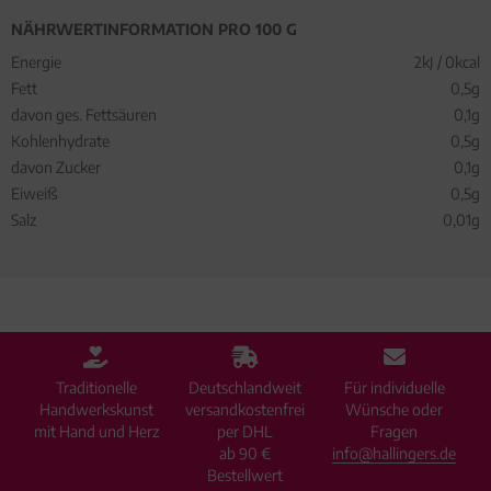
NÄHRWERTINFORMATION PRO 100 G
Energie
2kJ / 0kcal
Fett
0,5g
davon ges. Fettsäuren
0,1g
Kohlenhydrate
0,5g
davon Zucker
0,1g
Eiweiß
0,5g
Salz
0,01g
Traditionelle
Deutschlandweit
Für individuelle
Handwerkskunst
versandkostenfrei
Wünsche oder
mit Hand und Herz
per DHL
Fragen
ab 90 €
info@hallingers.de
Bestellwert