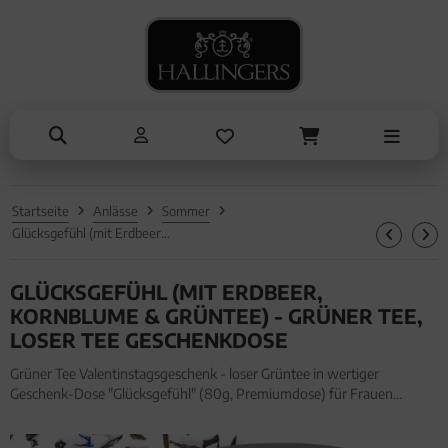
NASCHEN
SOMMER
TRINKEN
KOCHEN
ALLES ANZEIGEN AUS SOMMER
ALLES ANZEIGEN AUS TRINKEN
ALLES ANZEIGEN AUS NASCHEN
ALLES ANZEIGEN AUS KOCHEN
Eistee
Tee
Schokolade
Einzelgewürz
Genüsse
Kaffee
Pralinen
Essig & Öl
Grillen
Liköre, Gin & mehr
Genüsse
Sets
Startseite
Anlässe
Sommer
Liköre
Müsli
Brot & Pasta
Glücksgefühl (mit Erdbeer, Kornblume & Grüntee) - Grüner Tee, loser Tee Geschenkdose
Honig & Konfitüren
GLÜCKSGEFÜHL (MIT ERDBEER,
KORNBLUME & GRÜNTEE) - GRÜNER TEE,
LOSER TEE GESCHENKDOSE
Grüner Tee Valentinstagsgeschenk - loser Grüntee in wertiger
Geschenk-Dose "Glücksgefühl" (80g, Premiumdose) für Frauen
Freundin. Grüner Tee Valentinstagsgeschenk - loser Grüntee in
wertiger Geschenk-Dose "Glücksgefühl" (80g, Premiumdose) für