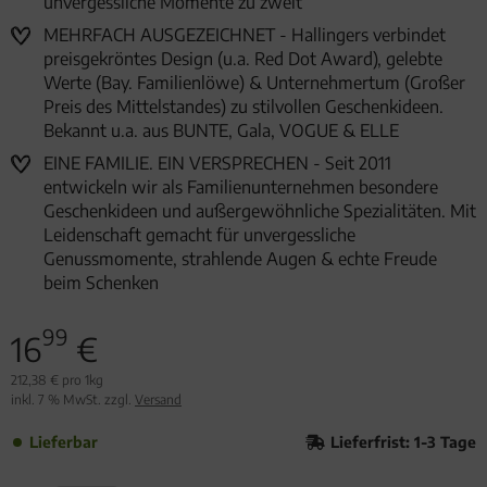
unvergessliche Momente zu zweit
MEHRFACH AUSGEZEICHNET - Hallingers verbindet
preisgekröntes Design (u.a. Red Dot Award), gelebte
Werte (Bay. Familienlöwe) & Unternehmertum (Großer
Preis des Mittelstandes) zu stilvollen Geschenkideen.
Bekannt u.a. aus BUNTE, Gala, VOGUE & ELLE
EINE FAMILIE. EIN VERSPRECHEN - Seit 2011
entwickeln wir als Familienunternehmen besondere
Geschenkideen und außergewöhnliche Spezialitäten. Mit
Leidenschaft gemacht für unvergessliche
Genussmomente, strahlende Augen & echte Freude
beim Schenken
99
16
€
212,38 € pro 1kg
inkl. 7 % MwSt. zzgl.
Versand
Lieferbar
Lieferfrist: 1-3 Tage