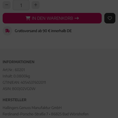
IN DEN WARENKORB
IN DEN WARENKORB
AUF 
Gratisversand ab 90 € innerhalb DE
INFORMATIONEN
Art.Nr.:
60201
Inhalt: 0.0800kg
GTIN/EAN:
4054537602011
ASIN: B00J02VG0W
HERSTELLER
Hallingers Genuss Manufaktur GmbH
Ferdinand-Porsche-Straße 7 • 86825 Bad Wörishofen