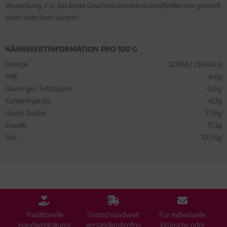
Verpackung. Für das beste Geschmackserlebnis empfehlen wir generell
einen zeitnahen Verzehr.
NÄHRWERTINFORMATION PRO 100 G
Energie
1228kJ / 293,4kcal
Fett
4,6g
davon ges. Fettsäuren
0,8g
Kohlenhydrate
43,1g
davon Zucker
27,8g
Eiweiß
11,3g
Salz
10,05g
Traditionelle
Deutschlandweit
Für individuelle
Handwerkskunst
versandkostenfrei
Wünsche oder