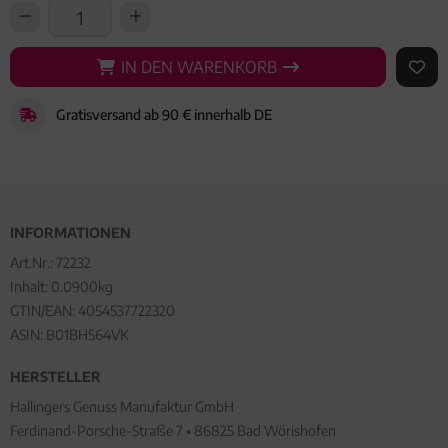
IN DEN WARENKORB
IN DEN WARENKORB
AUF 
Gratisversand ab 90 € innerhalb DE
INFORMATIONEN
Art.Nr.:
72232
Inhalt: 0.0900kg
GTIN/EAN:
4054537722320
ASIN: B01BH564VK
HERSTELLER
Hallingers Genuss Manufaktur GmbH
Ferdinand-Porsche-Straße 7 • 86825 Bad Wörishofen