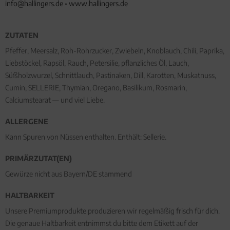
info@hallingers.de
•
www.hallingers.de
ZUTATEN
Pfeffer, Meersalz, Roh-Rohrzucker, Zwiebeln, Knoblauch, Chili, Paprika,
Liebstöckel, Rapsöl, Rauch, Petersilie, pflanzliches Öl, Lauch,
Süßholzwurzel, Schnittlauch, Pastinaken, Dill, Karotten, Muskatnuss,
Cumin, SELLERIE, Thymian, Oregano, Basilikum, Rosmarin,
Calciumstearat — und viel Liebe.
ALLERGENE
Kann Spuren von Nüssen enthalten. Enthält: Sellerie.
PRIMÄRZUTAT(EN)
Gewürze nicht aus Bayern/DE stammend
HALTBARKEIT
Unsere Premiumprodukte produzieren wir regelmäßig frisch für dich.
Die genaue Haltbarkeit entnimmst du bitte dem Etikett auf der