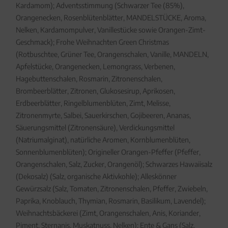
Kardamom); Adventsstimmung (Schwarzer Tee (85%),
Orangenecken, Rosenblütenblätter, MANDELSTÜCKE, Aroma,
Nelken, Kardamompulver, Vanillestücke sowie Orangen-Zimt-
Geschmack); Frohe Weihnachten Green Christmas
(Rotbuschtee, Grüner Tee, Orangenschalen, Vanille, MANDELN,
Apfelstücke, Orangenecken, Lemongrass, Verbenen,
Hagebuttenschalen, Rosmarin, Zitronenschalen,
Brombeerblätter, Zitronen, Glukosesirup, Aprikosen,
Erdbeerblätter, Ringelblumenblüten, Zimt, Melisse,
Zitronenmyrte, Salbei, Sauerkirschen, Gojibeeren, Ananas,
Säuerungsmittel (Zitronensäure), Verdickungsmittel
(Natriumalginat), natürliche Aromen, Kornblumenblüten,
Sonnenblumenblüten); Origineller Orangen-Pfeffer (Pfeffer,
Orangenschalen, Salz, Zucker, Orangenöl); Schwarzes Hawaiisalz
(Dekosalz) (Salz, organische Aktivkohle); Alleskönner
Gewürzsalz (Salz, Tomaten, Zitronenschalen, Pfeffer, Zwiebeln,
Paprika, Knoblauch, Thymian, Rosmarin, Basilikum, Lavendel);
Weihnachtsbäckerei (Zimt, Orangenschalen, Anis, Koriander,
Piment, Sternanis, Muskatnuss, Nelken); Ente & Gans (Salz,