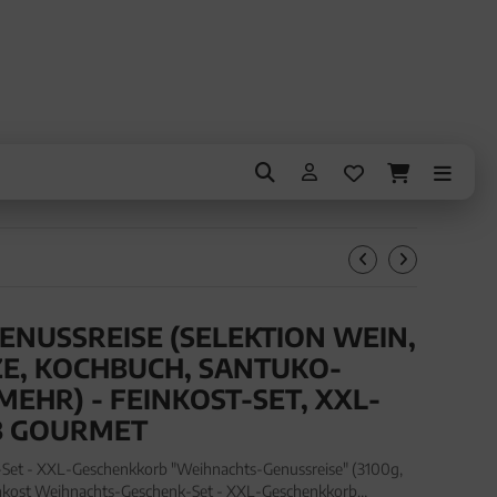
NUSSREISE (SELEKTION WEIN,
E, KOCHBUCH, SANTUKO-
MEHR) - FEINKOST-SET, XXL-
B GOURMET
Set - XXL-Geschenkkorb "Weihnachts-Genussreise" (3100g,
inkost Weihnachts-Geschenk-Set - XXL-Geschenkkorb