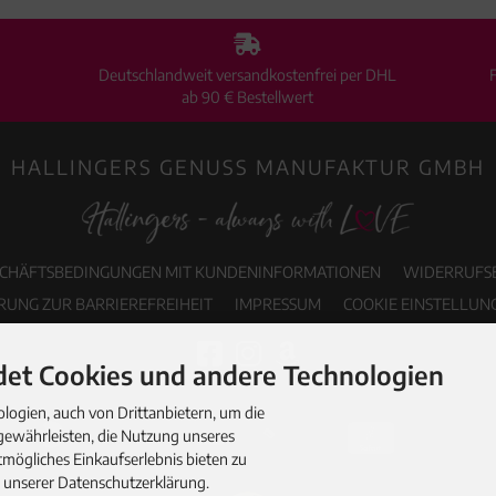
Deutschlandweit versandkostenfrei per DHL
ab 90 € Bestellwert
HALLINGERS GENUSS MANUFAKTUR GMBH
SCHÄFTSBEDINGUNGEN MIT KUNDENINFORMATIONEN
WIDERRUFS
RUNG ZUR BARRIEREFREIHEIT
IMPRESSUM
COOKIE EINSTELLUN
et Cookies und andere Technologien
ogien, auch von Drittanbietern, um die
gewährleisten, die Nutzung unseres
mögliches Einkaufserlebnis bieten zu
n unserer Datenschutzerklärung.