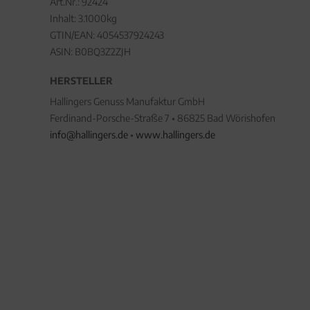
Art.Nr.:
92424
Inhalt: 3.1000kg
GTIN/EAN:
4054537924243
ASIN: B0BQ3Z2ZJH
HERSTELLER
Hallingers Genuss Manufaktur GmbH
Ferdinand-Porsche-Straße 7 • 86825 Bad Wörishofen
info@hallingers.de
•
www.hallingers.de