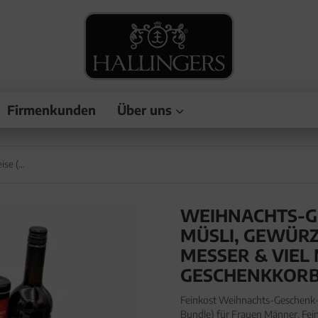
Firmenkunden
Über uns
Weihnachts-Genussreise (Selektion Wein, Müsli, Gewürze, Kochbuch, Santuko-Messer & viel mehr) - Feinkost-Set, XXL-Geschenkkorb Gourmet
WEIHNACHTS-GE
MÜSLI, GEWÜRZ
MESSER & VIEL 
GESCHENKKOR
Feinkost Weihnachts-Geschenk-
Bundle) für Frauen Männer. Fe