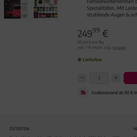
Familienunternehmen 
Spezialitäten. Mit Lei
strahlende Augen & ec
99
249
€
80,64 € pro 1kg
inkl. 7 % MwSt. zzgl.
Versand
Lieferbar
Gratisversand ab 90 € i
ZUTATEN
N