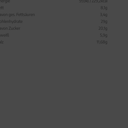
nergie
959kJ / 229,2kcal
ett
8,1g
avon ges. Fettsäuren
3,4g
ohlenhydrate
29g
avon Zucker
20,1g
iweiß
5,9g
alz
11,68g