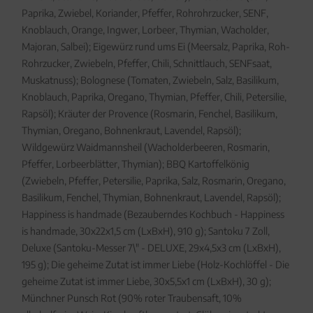
Paprika, Zwiebel, Koriander, Pfeffer, Rohrohrzucker, SENF,
Knoblauch, Orange, Ingwer, Lorbeer, Thymian, Wacholder,
Majoran, Salbei); Eigewürz rund ums Ei (Meersalz, Paprika, Roh-
Rohrzucker, Zwiebeln, Pfeffer, Chili, Schnittlauch, SENFsaat,
Muskatnuss); Bolognese (Tomaten, Zwiebeln, Salz, Basilikum,
Knoblauch, Paprika, Oregano, Thymian, Pfeffer, Chili, Petersilie,
Rapsöl); Kräuter der Provence (Rosmarin, Fenchel, Basilikum,
Thymian, Oregano, Bohnenkraut, Lavendel, Rapsöl);
Wildgewürz Waidmannsheil (Wacholderbeeren, Rosmarin,
Pfeffer, Lorbeerblätter, Thymian); BBQ Kartoffelkönig
(Zwiebeln, Pfeffer, Petersilie, Paprika, Salz, Rosmarin, Oregano,
Basilikum, Fenchel, Thymian, Bohnenkraut, Lavendel, Rapsöl);
Happiness is handmade (Bezauberndes Kochbuch - Happiness
is handmade, 30x22x1,5 cm (LxBxH), 910 g); Santoku 7 Zoll,
Deluxe (Santoku-Messer 7\" - DELUXE, 29x4,5x3 cm (LxBxH),
195 g); Die geheime Zutat ist immer Liebe (Holz-Kochlöffel - Die
geheime Zutat ist immer Liebe, 30x5,5x1 cm (LxBxH), 30 g);
Münchner Punsch Rot (90% roter Traubensaft, 10%