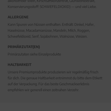
alkoholfreier Wein, Kirschsaftkonzentrat, Glühweinextrakt,
Konservierungsstoff: SCHWEFELDIOXID) — und viel Liebe.
ALLERGENE
Kann Spuren von Nüssen enthalten. Enthält: Dinkel, Hafer,
Haselnüsse, Macadamianüsse, Mandeln, Milch, Roggen,
Schwefeldioxid, Senf, Sojabohnen, Walnüsse, Weizen.
PRIMÄRZUTAT(EN)
Primärzutaten siehe Einzelprodukte
HALTBARKEIT
Unsere Premiumprodukte produzieren wir regelmäßig frisch
für dich. Die genaue Haltbarkeit entnimmst du bitte dem Etikett
auf der Verpackung. Für das beste Geschmackserlebnis
empfehlen wir generell einen zeitnahen Verzehr.