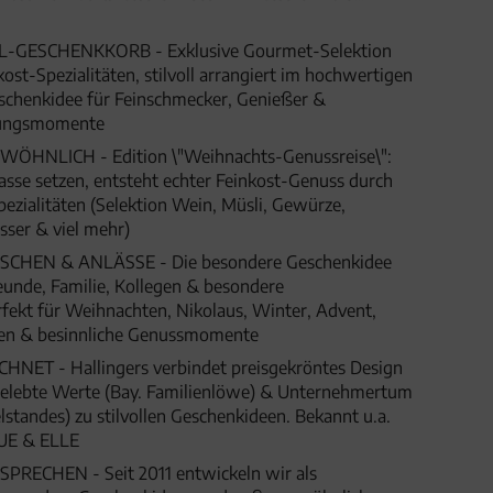
0g, Bundle) für Frauen Männer
L-GESCHENKKORB - Exklusive Gourmet-Selektion
st-Spezialitäten, stilvoll arrangiert im hochwertigen
chenkidee für Feinschmecker, Genießer &
hungsmomente
HNLICH - Edition \"Weihnachts-Genussreise\":
se setzen, entsteht echter Feinkost-Genuss durch
ezialitäten (Selektion Wein, Müsli, Gewürze,
ser & viel mehr)
HEN & ANLÄSSE - Die besondere Geschenkidee
eunde, Familie, Kollegen & besondere
fekt für Weihnachten, Nikolaus, Winter, Advent,
gen & besinnliche Genussmomente
ET - Hallingers verbindet preisgekröntes Design
 gelebte Werte (Bay. Familienlöwe) & Unternehmertum
lstandes) zu stilvollen Geschenkideen. Bekannt u.a.
UE & ELLE
SPRECHEN - Seit 2011 entwickeln wir als