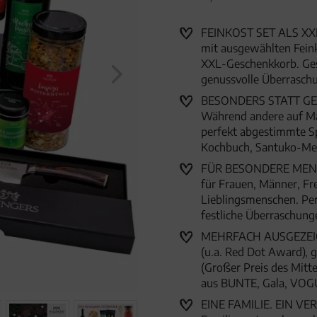
"Weihnachts-Genussreise" (310
FEINKOST SET ALS XX
mit ausgewählten Feinko
XXL-Geschenkkorb. Ges
genussvolle Überrasc
BESONDERS STATT GEWÖ
Während andere auf Mas
perfekt abgestimmte Sp
Kochbuch, Santuko-Mes
FÜR BESONDERE MENSC
für Frauen, Männer, Fr
Lieblingsmenschen. Per
festliche Überraschun
MEHRFACH AUSGEZEICHN
(u.a. Red Dot Award),
(Großer Preis des Mitte
aus BUNTE, Gala, VOG
EINE FAMILIE. EIN VER