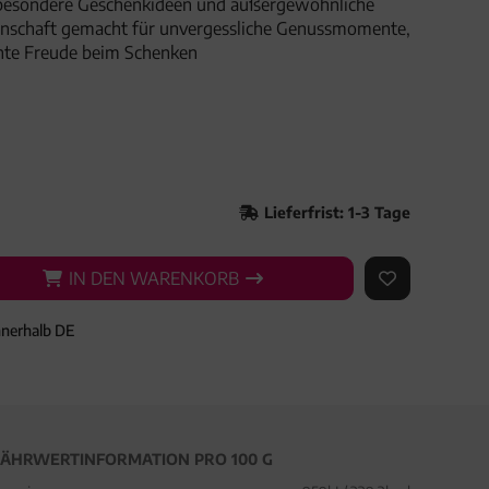
besondere Geschenkideen und außergewöhnliche
denschaft gemacht für unvergessliche Genussmomente,
hte Freude beim Schenken
Lieferfrist: 1-3 Tage
IN DEN WARENKORB
IN DEN WARENKORB
AUF DEN ME
nnerhalb DE
ÄHRWERTINFORMATION PRO 100 G