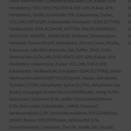
Frohe Weihnachten (Zartbitterschokolade 63% (Kakao: 63%
E
mindestens), VOLLMILCHSCHOKOLADE 43% (Kakao: 43%
F
mindestens), Weiße Schokolade 33%, Kakaomasse, Zucker,
d
VOLLMILCHPULVER, Kakaobutter, Emulgator: SOJALECITHIN,
K
Vanilleextrakt, SCHLAGSAHNE, BUTTER, MACADAMIANUSS,
d
WALNUSS, MANDEL, HASELNUSS, Erdbeere, Zitronensäure,
E
Himbeere, Passionsfrucht, Heidelbeere, Zitrone, Cassis, Kirsche,
S
Kokosnuss, natürliche Aromaöle, Salz, Kaffee, Zimt); Frohe
Weihnachten (VOLLMILCHSCHOKOLADE 43% (Kakao: 43%
mindestens, Kakaomasse, Zucker, VOLLMILCHPULVER,
Kakaobutter, Vanilleextrakt, Emulgator: SOJALECITHIN)); Bunte
Weihnachtsnudeln (HARTWEIZENgrieß, Wasser, dehydrierte
Tomaten (1,75%), dehydrierter Spinat (0,27%), dehydrierte rote
Beete); Knuspriges Winter Müsli (HAFERflocken, Honig 14,5%,
Reiscrispies, Sultaninen 8,1%, weiße Schokoladenplättchen
6,5% (Rohrzucker, Kakaobutter, VollMILCHpulver),
Aprikosenstücke 6,5%, Sonnenblumenkerne, ROGGENflocken,
DINKELflocken, WEIZENflocken, Apfelwürfel 3,2%,
Sonnenblumenöl, Leinsamen, Zimt 1%, Vanille, Salz, Muskat,