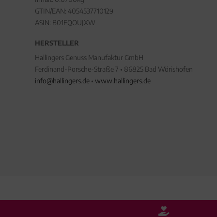
GTIN/EAN:
4054537710129
ASIN: B01FQOUJXW
HERSTELLER
Hallingers Genuss Manufaktur GmbH
Ferdinand-Porsche-Straße 7 • 86825 Bad Wörishofen
info@hallingers.de
•
www.hallingers.de