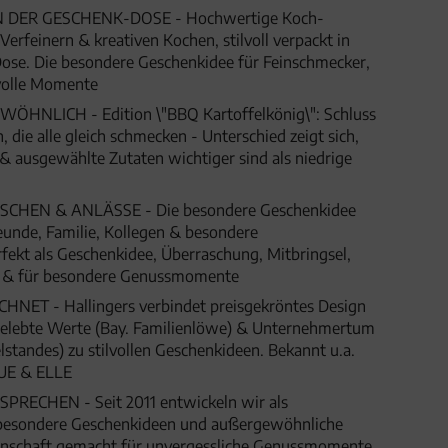
DER GESCHENK-DOSE - Hochwertige Koch-
rfeinern & kreativen Kochen, stilvoll verpackt in
ose. Die besondere Geschenkidee für Feinschmecker,
olle Momente
HNLICH - Edition \"BBQ Kartoffelkönig\": Schluss
die alle gleich schmecken - Unterschied zeigt sich,
 & ausgewählte Zutaten wichtiger sind als niedrige
HEN & ANLÄSSE - Die besondere Geschenkidee
eunde, Familie, Kollegen & besondere
fekt als Geschenkidee, Überraschung, Mitbringsel,
t & für besondere Genussmomente
ET - Hallingers verbindet preisgekröntes Design
 gelebte Werte (Bay. Familienlöwe) & Unternehmertum
lstandes) zu stilvollen Geschenkideen. Bekannt u.a.
UE & ELLE
SPRECHEN - Seit 2011 entwickeln wir als
besondere Geschenkideen und außergewöhnliche
denschaft gemacht für unvergessliche Genussmomente,