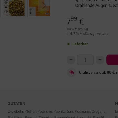
strahlende Augen & ec
99
7
€
114,14 € pro 1kg
inkl. 7 % MwSt. zzgl.
Versand
Lieferbar
Gratisversand ab 90 € i
ZUTATEN
N
Zwiebeln, Pfeffer, Petersilie, Paprika, Salz, Rosmarin, Oregano,
E
Basilikum, Fenchel, Thymian, Bohnenkraut, Lavendel, Rapsöl —
F