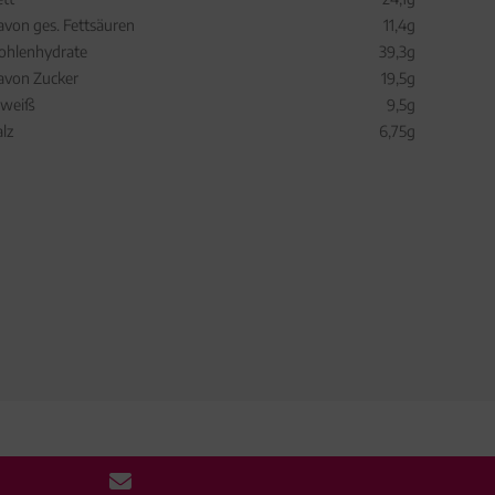
avon ges. Fettsäuren
11,4g
ohlenhydrate
39,3g
avon Zucker
19,5g
iweiß
9,5g
alz
6,75g