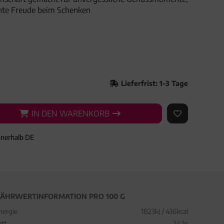
hte Freude beim Schenken
Lieferfrist: 1-3 Tage
IN DEN WARENKORB
IN DEN WARENKORB
AUF DEN ME
nnerhalb DE
ÄHRWERTINFORMATION PRO 100 G
nergie
1823kJ / 436kcal
ett
24,1g