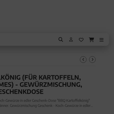
KÖNIG (FÜR KARTOFFELN,
MES) - GEWÜRZMISCHUNG,
ESCHENKDOSE
h-Gewürze in edler Geschenk-Dose "BBQ Kartoffelkönig"
änner. Gewürzmischung Geschenk - Koch-Gewürze in edler
önig" (70g, Aromadose) für Frauen Männer