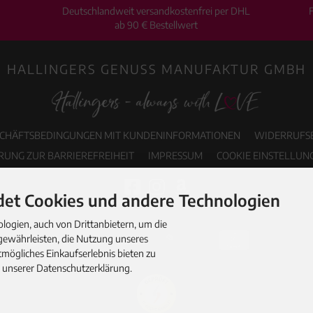
Deutschlandweit versandkostenfrei per DHL
ab 90 € Bestellwert
HALLINGERS GENUSS MANUFAKTUR GMBH
SCHÄFTSBEDINGUNGEN MIT KUNDENINFORMATIONEN
WIDERRUFS
RUNG ZUR BARRIEREFREIHEIT
IMPRESSUM
COOKIE EINSTELLUN
et Cookies und andere Technologien
ogien, auch von Drittanbietern, um die
gewährleisten, die Nutzung unseres
mögliches Einkaufserlebnis bieten zu
n unserer Datenschutzerklärung.