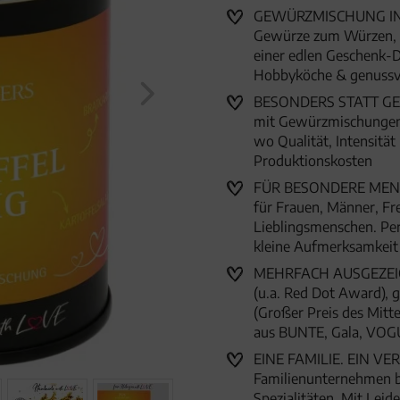
GEWÜRZMISCHUNG IN 
Gewürze zum Würzen, Ve
einer edlen Geschenk-D
Hobbyköche & genussv
BESONDERS STATT GEWÖ
mit Gewürzmischungen, 
wo Qualität, Intensität
Produktionskosten
FÜR BESONDERE MENSC
für Frauen, Männer, Fr
Lieblingsmenschen. Per
kleine Aufmerksamkei
MEHRFACH AUSGEZEICHN
(u.a. Red Dot Award),
(Großer Preis des Mitte
aus BUNTE, Gala, VOG
EINE FAMILIE. EIN VER
Familienunternehmen 
Spezialitäten. Mit Lei