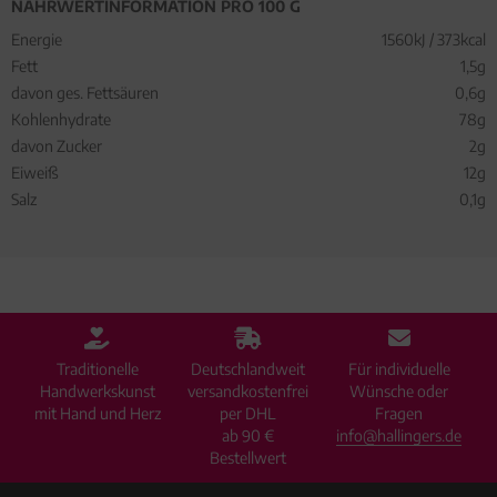
NÄHRWERTINFORMATION PRO 100 G
Energie
1560kJ / 373kcal
Fett
1,5g
davon ges. Fettsäuren
0,6g
Kohlenhydrate
78g
davon Zucker
2g
Eiweiß
12g
Salz
0,1g
Traditionelle
Deutschlandweit
Für individuelle
Handwerkskunst
versandkostenfrei
Wünsche oder
mit Hand und Herz
per DHL
Fragen
ab 90 €
info@hallingers.de
Bestellwert