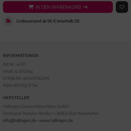
IN DEN WARENKORB
IN DEN WARENKORB
AUF 
Gratisversand ab 90 € innerhalb DE
INFORMATIONEN
Art.Nr.:
42511
Inhalt: 0.5000kg
GTIN/EAN:
4054537425115
ASIN: B07ZQL8TS4
HERSTELLER
Hallingers Genuss Manufaktur GmbH
Ferdinand-Porsche-Straße 7 • 86825 Bad Wörishofen
info@hallingers.de
•
www.hallingers.de