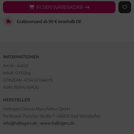
IN DEN WARENKORB
IN DEN WARENKORB
AUF 
Gratisversand ab 90 € innerhalb DE
INFORMATIONEN
Art.Nr.:
64601
Inhalt: 0.1150kg
GTIN/EAN:
4054537646015
ASIN: B01HU16AOQ
HERSTELLER
Hallingers Genuss Manufaktur GmbH
Ferdinand-Porsche-Straße 7 • 86825 Bad Wörishofen
info@hallingers.de
•
www.hallingers.de