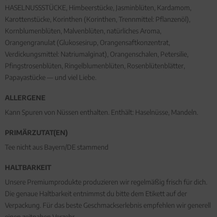
HASELNUSSSTÜCKE, Himbeerstücke, Jasminblüten, Kardamom,
Karottenstücke, Korinthen (Korinthen, Trennmittel: Pflanzenöl),
Kornblumenblüten, Malvenblüten, natürliches Aroma,
Orangengranulat (Glukosesirup, Orangensaftkonzentrat,
Verdickungsmittel: Natriumalginat), Orangenschalen, Petersilie,
Pfingstrosenblüten, Ringelblumenblüten, Rosenblütenblätter,
Papayastücke — und viel Liebe.
ALLERGENE
Kann Spuren von Nüssen enthalten. Enthält: Haselnüsse, Mandeln.
PRIMÄRZUTAT(EN)
Tee nicht aus Bayern/DE stammend
HALTBARKEIT
Unsere Premiumprodukte produzieren wir regelmäßig frisch für dich.
Die genaue Haltbarkeit entnimmst du bitte dem Etikett auf der
Verpackung. Für das beste Geschmackserlebnis empfehlen wir generell
einen zeitnahen Verzehr.