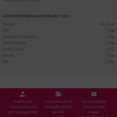
NÄHRWERTINFORMATION PRO 100 G
Energie
4kJ / 1kcal
Fett
0,4g
davon ges. Fettsäuren
0,2g
Kohlenhydrate
0,4g
davon Zucker
0,2g
Eiweiß
0,5g
Salz
0,01g
Traditionelle
Deutschlandweit
Für individuelle
Handwerkskunst
versandkostenfrei
Wünsche oder
mit Hand und Herz
per DHL
Fragen