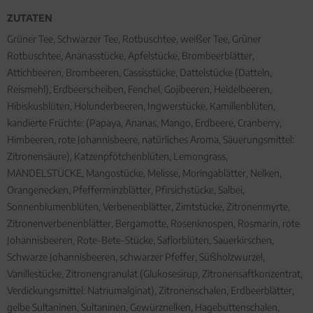
ZUTATEN
Grüner Tee, Schwarzer Tee, Rotbuschtee, weißer Tee, Grüner
Rotbuschtee, Ananasstücke, Apfelstücke, Brombeerblätter,
Attichbeeren, Brombeeren, Cassisstücke, Dattelstücke (Datteln,
Reismehl), Erdbeerscheiben, Fenchel, Gojibeeren, Heidelbeeren,
Hibiskusblüten, Holunderbeeren, Ingwerstücke, Kamillenblüten,
kandierte Früchte: (Papaya, Ananas, Mango, Erdbeere, Cranberry,
Himbeeren, rote Johannisbeere, natürliches Aroma, Säuerungsmittel:
Zitronensäure), Katzenpfötchenblüten, Lemongrass,
MANDELSTÜCKE, Mangostücke, Melisse, Moringablätter, Nelken,
Orangenecken, Pfefferminzblätter, Pfirsichstücke, Salbei,
Sonnenblumenblüten, Verbenenblätter, Zimtstücke, Zitronenmyrte,
Zitronenverbenenblätter, Bergamotte, Rosenknospen, Rosmarin, rote
Johannisbeeren, Rote-Bete-Stücke, Saflorblüten, Sauerkirschen,
Schwarze Johannisbeeren, schwarzer Pfeffer, Süßholzwurzel,
Vanillestücke, Zitronengranulat (Glukosesirup, Zitronensaftkonzentrat,
Verdickungsmittel: Natriumalginat), Zitronenschalen, Erdbeerblätter,
gelbe Sultaninen, Sultaninen, Gewürznelken, Hagebuttenschalen,