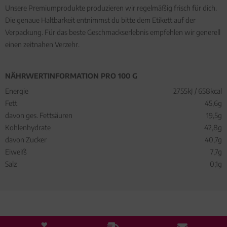
Unsere Premiumprodukte produzieren wir regelmäßig frisch für dich.
Die genaue Haltbarkeit entnimmst du bitte dem Etikett auf der
Verpackung. Für das beste Geschmackserlebnis empfehlen wir generell
einen zeitnahen Verzehr.
NÄHRWERTINFORMATION PRO 100 G
Energie
2755kJ / 658kcal
Fett
45,6g
davon ges. Fettsäuren
19,5g
Kohlenhydrate
42,8g
davon Zucker
40,7g
Eiweiß
7,7g
Salz
0,1g