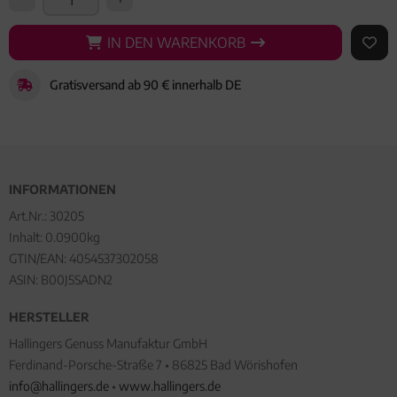
IN DEN WARENKORB
IN DEN WARENKORB
AUF 
Gratisversand ab 90 € innerhalb DE
INFORMATIONEN
Art.Nr.:
30205
Inhalt: 0.0900kg
GTIN/EAN:
4054537302058
ASIN: B00J5SADN2
HERSTELLER
Hallingers Genuss Manufaktur GmbH
Ferdinand-Porsche-Straße 7 • 86825 Bad Wörishofen
info@hallingers.de
•
www.hallingers.de