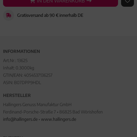
IN DEN WARENKORB
IN DEN WARENKORB
AUF 
Gratisversand ab 90 € innerhalb DE
INFORMATIONEN
Art.Nr.:
13625
Inhalt: 0.3000kg
GTIN/EAN:
4054537136257
ASIN: B07DPP9HDL
HERSTELLER
Hallingers Genuss Manufaktur GmbH
Ferdinand-Porsche-Straße 7 • 86825 Bad Wörishofen
info@hallingers.de
•
www.hallingers.de