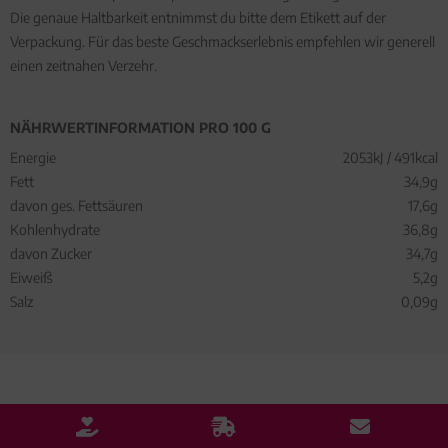
Die genaue Haltbarkeit entnimmst du bitte dem Etikett auf der
Verpackung. Für das beste Geschmackserlebnis empfehlen wir generell
einen zeitnahen Verzehr.
NÄHRWERTINFORMATION PRO 100 G
Energie
2053kJ / 491kcal
Fett
34,9g
davon ges. Fettsäuren
17,6g
Kohlenhydrate
36,8g
davon Zucker
34,7g
Eiweiß
5,2g
Salz
0,09g