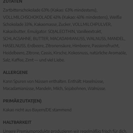
ZUTATEN
Zartbitterschokolade 63% (Kakao: 63% mindestens),
VOLLMILCHSCHOKOLADE 43% (Kakao: 43% mindestens), Weiße
Schokolade 33%, Kakaomasse, Zucker, VOLLMILCHPULVER,
Kakaobutter, Emulgator: SOJALECITHIN, Vanilleextrakt,
SCHLAGSAHNE, BUTTER, MACADAMIANUSS, WALNUSS, MANDEL,
HASELNUSS, Erdbeere, Zitronensäure, Himbeere, Passionsfrucht,
Heidelbeere, Zitrone, Cassis, Kirsche, Kokosnuss, natürliche Aromaöle,
Salz, Kaffee, Zimt — und viel Liebe.
ALLERGENE
Kann Spuren von Nüssen enthalten. Enthält: Haselnüsse,
Macadamianüsse, Mandeln, Milch, Sojabohnen, Walnüsse.
PRIMÄRZUTAT(EN)
Kakao nicht aus Bayern/DE stammend
HALTBARKEIT
Unsere Premiumprodukte produzieren wir regelmäßig frisch für dich.