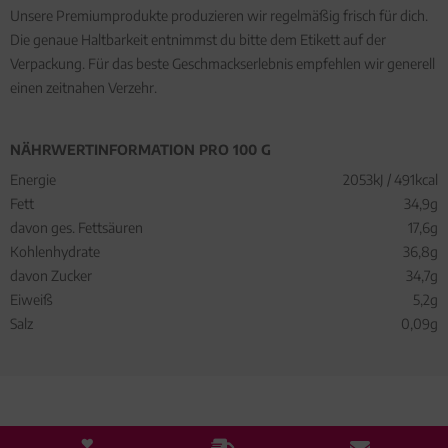
Unsere Premiumprodukte produzieren wir regelmäßig frisch für dich.
Die genaue Haltbarkeit entnimmst du bitte dem Etikett auf der
Verpackung. Für das beste Geschmackserlebnis empfehlen wir generell
einen zeitnahen Verzehr.
NÄHRWERTINFORMATION PRO 100 G
Energie
2053kJ / 491kcal
Fett
34,9g
davon ges. Fettsäuren
17,6g
Kohlenhydrate
36,8g
davon Zucker
34,7g
Eiweiß
5,2g
Salz
0,09g