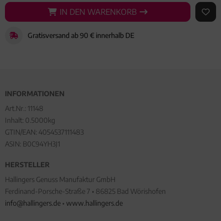
IN DEN WARENKORB
IN DEN WARENKORB
AUF 
Gratisversand ab 90 € innerhalb DE
INFORMATIONEN
Art.Nr.:
11148
Inhalt: 0.5000kg
GTIN/EAN:
4054537111483
ASIN: B0C94YH3J1
HERSTELLER
Hallingers Genuss Manufaktur GmbH
Ferdinand-Porsche-Straße 7 • 86825 Bad Wörishofen
info@hallingers.de
•
www.hallingers.de