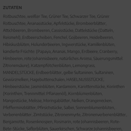
ZUTATEN
Rotbuschtee, weißer Tee, Grüner Tee, Schwarzer Tee, Grüner
Rotbuschtee, Ananasstücke, Apfelstücke, Brombeerblätter,
Attichbeeren, Brombeeren, Cassisstücke, Dattelstücke (Datteln,
Reismehl), Erdbeerscheiben, Fenchel, Gojibeeren, Heidelbeeren,
Hibiskusblüten, Holunderbeeren, Ingwerstücke, Kamillenblüten,
kandierte Früchte: (Papaya, Ananas, Mango, Erdbeere, Cranberry,
Himbeeren, rote Johannisbeere, natürliches Aroma, Säuerungsmittel:
Zitronensäure), Katzenpfötchenblüten, Lemongrass,
MANDELSTÜCKE, Erdbeerblätter, gelbe Sultaninen, Sultaninen,
Gewürznelken, Hagebuttenschalen, HASELNUSSSTÜCKE,
Himbeerstücke, Jasminblüten, Kardamom, Karottenstücke, Korinthen
(Korinthen, Trennmittel: Pflanzenöl), Kornblumenblüten,
Mangostücke, Melisse, Moringablätter, Nelken, Orangenecken,
Pfefferminzblätter, Pfirsichstücke, Salbei, Sonnenblumenblüten,
Verbenenblätter, Zimtstücke, Zitronenmyrte, Zitronenverbenenblätter,
Bergamotte, Rosenknospen, Rosmarin, rote Johannisbeeren, Rote-
Bete-Stücke, Saflorblüten, Sauerkirschen, Schwarze Johannisbeeren,