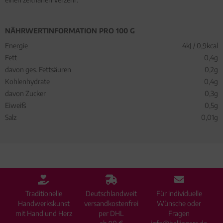
NÄHRWERTINFORMATION PRO 100 G
Energie
4kJ / 0,9kcal
Fett
0,4g
davon ges. Fettsäuren
0,2g
Kohlenhydrate
0,4g
davon Zucker
0,3g
Eiweiß
0,5g
Salz
0,01g
Traditionelle
Deutschlandweit
Für individuelle
Handwerkskunst
versandkostenfrei
Wünsche oder
mit Hand und Herz
per DHL
Fragen