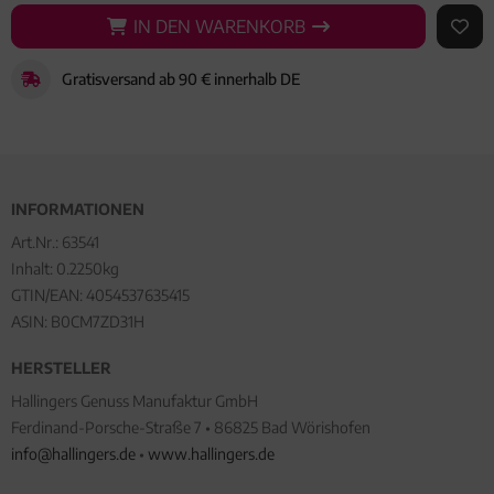
IN DEN WARENKORB
IN DEN WARENKORB
AUF 
Gratisversand ab 90 € innerhalb DE
INFORMATIONEN
Art.Nr.:
63541
Inhalt: 0.2250kg
GTIN/EAN:
4054537635415
ASIN: B0CM7ZD31H
HERSTELLER
Hallingers Genuss Manufaktur GmbH
Ferdinand-Porsche-Straße 7 • 86825 Bad Wörishofen
info@hallingers.de
•
www.hallingers.de