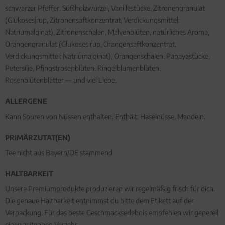
schwarzer Pfeffer, Süßholzwurzel, Vanillestücke, Zitronengranulat
(Glukosesirup, Zitronensaftkonzentrat, Verdickungsmittel:
Natriumalginat), Zitronenschalen, Malvenblüten, natürliches Aroma,
Orangengranulat (Glukosesirup, Orangensaftkonzentrat,
Verdickungsmittel: Natriumalginat), Orangenschalen, Papayastücke,
Petersilie, Pfingstrosenblüten, Ringelblumenblüten,
Rosenblütenblätter — und viel Liebe.
ALLERGENE
Kann Spuren von Nüssen enthalten. Enthält: Haselnüsse, Mandeln.
PRIMÄRZUTAT(EN)
Tee nicht aus Bayern/DE stammend
HALTBARKEIT
Unsere Premiumprodukte produzieren wir regelmäßig frisch für dich.
Die genaue Haltbarkeit entnimmst du bitte dem Etikett auf der
Verpackung. Für das beste Geschmackserlebnis empfehlen wir generell
einen zeitnahen Verzehr.