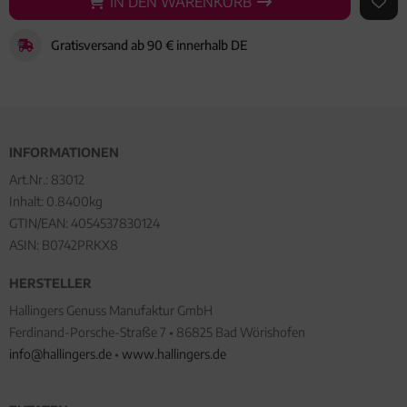
IN DEN WARENKORB
IN DEN WARENKORB
AUF 
Gratisversand ab 90 € innerhalb DE
INFORMATIONEN
Art.Nr.:
83012
Inhalt: 0.8400kg
GTIN/EAN:
4054537830124
ASIN: B0742PRKX8
HERSTELLER
Hallingers Genuss Manufaktur GmbH
Ferdinand-Porsche-Straße 7 • 86825 Bad Wörishofen
info@hallingers.de
•
www.hallingers.de