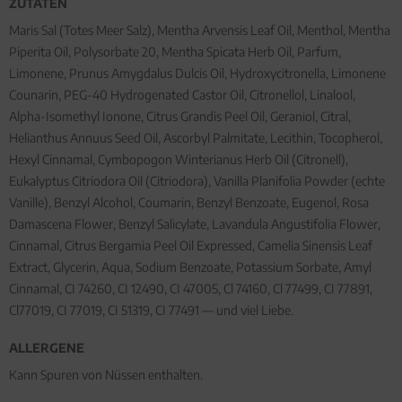
ZUTATEN
Maris Sal (Totes Meer Salz), Mentha Arvensis Leaf Oil, Menthol, Mentha
Piperita Oil, Polysorbate 20, Mentha Spicata Herb Oil, Parfum,
Limonene, Prunus Amygdalus Dulcis Oil, Hydroxycitronella, Limonene
Counarin, PEG-40 Hydrogenated Castor Oil, Citronellol, Linalool,
Alpha-Isomethyl Ionone, Citrus Grandis Peel Oil, Geraniol, Citral,
Helianthus Annuus Seed Oil, Ascorbyl Palmitate, Lecithin, Tocopherol,
Hexyl Cinnamal, Cymbopogon Winterianus Herb Oil (Citronell),
Eukalyptus Citriodora Oil (Citriodora), Vanilla Planifolia Powder (echte
Vanille), Benzyl Alcohol, Coumarin, Benzyl Benzoate, Eugenol, Rosa
Damascena Flower, Benzyl Salicylate, Lavandula Angustifolia Flower,
Cinnamal, Citrus Bergamia Peel Oil Expressed, Camelia Sinensis Leaf
Extract, Glycerin, Aqua, Sodium Benzoate, Potassium Sorbate, Amyl
Cinnamal, CI 74260, CI 12490, CI 47005, Cl 74160, Cl 77499, CI 77891,
Cl77019, CI 77019, CI 51319, CI 77491 — und viel Liebe.
ALLERGENE
Kann Spuren von Nüssen enthalten.