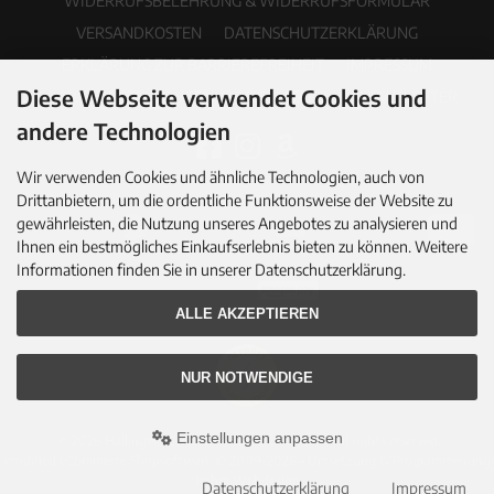
WIDERRUFSBELEHRUNG & WIDERRUFSFORMULAR
VERSANDKOSTEN
DATENSCHUTZERKLÄRUNG
ERKLÄRUNG ZUR BARRIEREFREIHEIT
IMPRESSUM
Diese Webseite verwendet Cookies und
COOKIE EINSTELLUNGEN
PDF-KATALOG
NEWSLETTER
andere Technologien
Wir verwenden Cookies und ähnliche Technologien, auch von
Drittanbietern, um die ordentliche Funktionsweise der Website zu
gewährleisten, die Nutzung unseres Angebotes zu analysieren und
Ihnen ein bestmögliches Einkaufserlebnis bieten zu können. Weitere
Informationen finden Sie in unserer Datenschutzerklärung.
ALLE AKZEPTIEREN
NUR NOTWENDIGE
Einstellungen anpassen
© 2026 Hallingers Genuss Manufaktur GmbH • All rights reserved
modified eCommerce Shopsoftware © 2009-2026 • Umsetzung & Programmierung
Rehm Webdesign
Datenschutzerklärung
Impressum