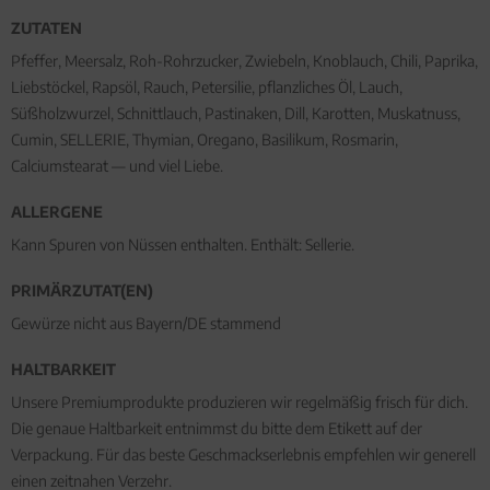
ZUTATEN
Pfeffer, Meersalz, Roh-Rohrzucker, Zwiebeln, Knoblauch, Chili, Paprika,
Liebstöckel, Rapsöl, Rauch, Petersilie, pflanzliches Öl, Lauch,
Süßholzwurzel, Schnittlauch, Pastinaken, Dill, Karotten, Muskatnuss,
Cumin, SELLERIE, Thymian, Oregano, Basilikum, Rosmarin,
Calciumstearat — und viel Liebe.
ALLERGENE
Kann Spuren von Nüssen enthalten. Enthält: Sellerie.
PRIMÄRZUTAT(EN)
Gewürze nicht aus Bayern/DE stammend
HALTBARKEIT
Unsere Premiumprodukte produzieren wir regelmäßig frisch für dich.
Die genaue Haltbarkeit entnimmst du bitte dem Etikett auf der
Verpackung. Für das beste Geschmackserlebnis empfehlen wir generell
einen zeitnahen Verzehr.