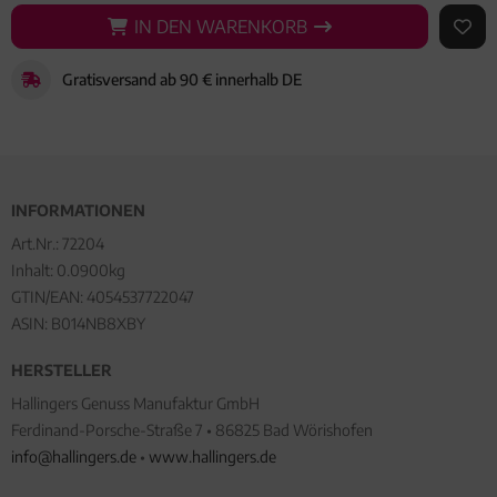
IN DEN WARENKORB
IN DEN WARENKORB
AUF 
Gratisversand ab 90 € innerhalb DE
INFORMATIONEN
Art.Nr.:
72204
Inhalt: 0.0900kg
GTIN/EAN:
4054537722047
ASIN: B014NB8XBY
HERSTELLER
Hallingers Genuss Manufaktur GmbH
Ferdinand-Porsche-Straße 7 • 86825 Bad Wörishofen
info@hallingers.de
•
www.hallingers.de