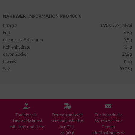
NÄHRWERTINFORMATION PRO 100 G
Energie
1228kJ / 293,4kcal
Fett
4,6g
davon ges. Fettsäuren
0,8g
Kohlenhydrate
43,1g
davon Zucker
27,8g
Eiweiß
11,3g
Salz
10,05g
Traditionelle
Deutschlandweit
Für individuelle
Handwerkskunst
versandkostenfrei
Wünsche oder
mit Hand und Herz
per DHL
Fragen
ab 90 €
info@hallingers.de