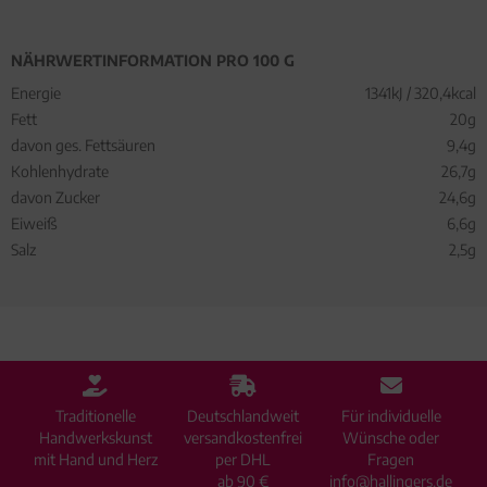
NÄHRWERTINFORMATION PRO 100 G
Energie
1341kJ / 320,4kcal
Fett
20g
davon ges. Fettsäuren
9,4g
Kohlenhydrate
26,7g
davon Zucker
24,6g
Eiweiß
6,6g
Salz
2,5g
Traditionelle
Deutschlandweit
Für individuelle
Handwerkskunst
versandkostenfrei
Wünsche oder
mit Hand und Herz
per DHL
Fragen
ab 90 €
info@hallingers.de