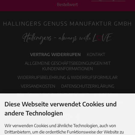
Bestellwert
HALLINGERS GENUSS MANUFAKTUR GMBH
VERTRAG WIDERRUFEN
KONTAKT
ALLGEMEINE GESCHÄFTSBEDINGUNGEN MIT
KUNDENINFORMATIONEN
WIDERRUFSBELEHRUNG & WIDERRUFSFORMULAR
VERSANDKOSTEN
DATENSCHUTZERKLÄRUNG
ERKLÄRUNG ZUR BARRIEREFREIHEIT
IMPRESSUM
Diese Webseite verwendet Cookies und
COOKIE EINSTELLUNGEN
PDF-KATALOG
NEWSLETTER
andere Technologien
Wir verwenden Cookies und ähnliche Technologien, auch von
Drittanbietern, um die ordentliche Funktionsweise der Website zu