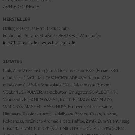
ASIN: B0FG9NF42H
HERSTELLER
Hallingers Genuss Manufaktur GmbH
Ferdinand-Porsche-Straße 7 • 86825 Bad Wörishofen
info@hallingers.de
•
www.hallingers.de
ZUTATEN
Pink, Zum Valentinstag (Zartbitterschokolade 63% (Kakao: 63%
mindestens), VOLLMILCHSCHOKOLADE 43% (Kakao: 43%
mindestens), Weiße Schokolade 33%, Kakaomasse, Zucker,
VOLLMILCHPULVER, Kakaobutter, Emulgator: SOJALECITHIN,
Vanilleextrakt, SCHLAGSAHNE, BUTTER, MACADAMIANUSS,
WALNUSS, MANDEL, HASELNUSS, Erdbeere, Zitronensäure,
Himbeere, Passionsfrucht, Heidelbeere, Zitrone, Cassis, Kirsche,
Kokosnuss, natürliche Aromaöle, Salz, Kaffee, Zimt); Zum Valentinstag
(Likör 30% vol.); Für Dich (VOLLMILCHSCHOKOLADE 43% (Kakao: