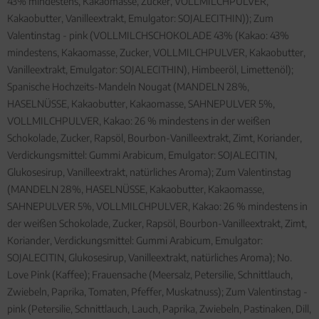
43% mindestens, Kakaomasse, Zucker, VOLLMILCHPULVER,
Kakaobutter, Vanilleextrakt, Emulgator: SOJALECITHIN)); Zum
Valentinstag - pink (VOLLMILCHSCHOKOLADE 43% (Kakao: 43%
mindestens, Kakaomasse, Zucker, VOLLMILCHPULVER, Kakaobutter,
Vanilleextrakt, Emulgator: SOJALECITHIN), Himbeeröl, Limettenöl);
Spanische Hochzeits-Mandeln Nougat (MANDELN 28%,
HASELNÜSSE, Kakaobutter, Kakaomasse, SAHNEPULVER 5%,
VOLLMILCHPULVER, Kakao: 26 % mindestens in der weißen
Schokolade, Zucker, Rapsöl, Bourbon-Vanilleextrakt, Zimt, Koriander,
Verdickungsmittel: Gummi Arabicum, Emulgator: SOJALECITIN,
Glukosesirup, Vanilleextrakt, natürliches Aroma); Zum Valentinstag
(MANDELN 28%, HASELNÜSSE, Kakaobutter, Kakaomasse,
SAHNEPULVER 5%, VOLLMILCHPULVER, Kakao: 26 % mindestens in
der weißen Schokolade, Zucker, Rapsöl, Bourbon-Vanilleextrakt, Zimt,
Koriander, Verdickungsmittel: Gummi Arabicum, Emulgator:
SOJALECITIN, Glukosesirup, Vanilleextrakt, natürliches Aroma); No.
Love Pink (Kaffee); Frauensache (Meersalz, Petersilie, Schnittlauch,
Zwiebeln, Paprika, Tomaten, Pfeffer, Muskatnuss); Zum Valentinstag -
pink (Petersilie, Schnittlauch, Lauch, Paprika, Zwiebeln, Pastinaken, Dill,