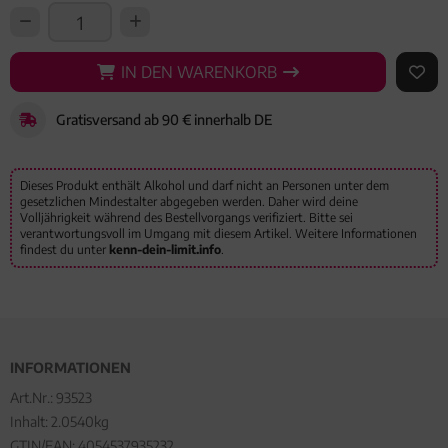
IN DEN WARENKORB
IN DEN WARENKORB
AUF 
Gratisversand ab 90 € innerhalb DE
Dieses Produkt enthält Alkohol und darf nicht an Personen unter dem
gesetzlichen Mindestalter abgegeben werden. Daher wird deine
Volljährigkeit während des Bestellvorgangs verifiziert. Bitte sei
verantwortungsvoll im Umgang mit diesem Artikel. Weitere Informationen
findest du unter
kenn-dein-limit.info
.
INFORMATIONEN
Art.Nr.:
93523
Inhalt: 2.0540kg
GTIN/EAN:
4054537935232