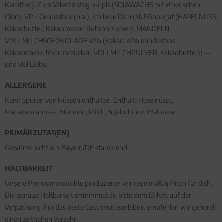
Karotten); Zum Valentinstag purple (SOJAWACHS mit etherischen
Ölen); VP - Genussbox (n.a.); Ich liebe Dich (NUSSnougat (HASELNUSS,
Kakaobutter, Kakaomasse, Rohrohrzucker), MANDELN,
VOLLMILCHSCHOKOLADE 41% (Kakao: 41% mindestens,
Kakaomasse, Rohrohrzucker, VOLLMILCHPULVER, Kakaobutter)) —
und viel Liebe.
ALLERGENE
Kann Spuren von Nüssen enthalten. Enthält: Haselnüsse,
Macadamianüsse, Mandeln, Milch, Sojabohnen, Walnüsse.
PRIMÄRZUTAT(EN)
Gewürze nicht aus Bayern/DE stammend
HALTBARKEIT
Unsere Premiumprodukte produzieren wir regelmäßig frisch für dich.
Die genaue Haltbarkeit entnimmst du bitte dem Etikett auf der
Verpackung. Für das beste Geschmackserlebnis empfehlen wir generell
einen zeitnahen Verzehr.