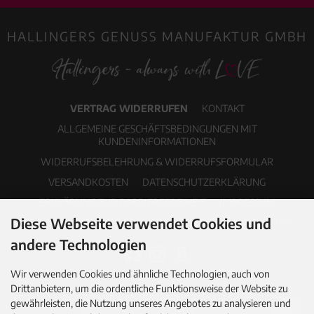
HALLINGERS GENUSS MANUFAKTUR GMBH
VERTRAG WIDERRUFEN
KONTAKT
ALLGEMEINE GESCHÄFTSBEDINGUNGEN MIT
KUNDENINFORMATIONEN
WIDERRUFSBELEHRUNG & WIDERRUFSFORMULAR
VERSANDKOSTEN
DATENSCHUTZERKLÄRUNG
ERKLÄRUNG ZUR BARRIEREFREIHEIT
IMPRESSUM
Diese Webseite verwendet Cookies und
COOKIE EINSTELLUNGEN
PDF-KATALOG
NEWSLETTER
andere Technologien
Wir verwenden Cookies und ähnliche Technologien, auch von
Drittanbietern, um die ordentliche Funktionsweise der Website zu
gewährleisten, die Nutzung unseres Angebotes zu analysieren und