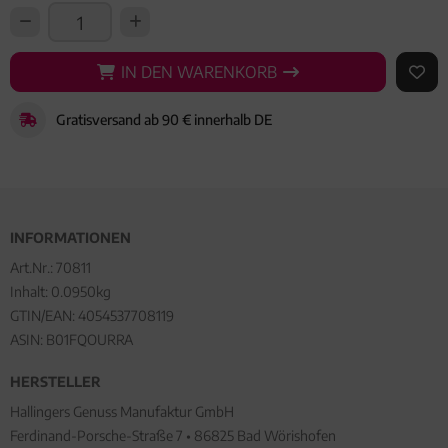
IN DEN WARENKORB
IN DEN WARENKORB
AUF 
Gratisversand ab 90 € innerhalb DE
INFORMATIONEN
Art.Nr.:
70811
Inhalt: 0.0950kg
GTIN/EAN:
4054537708119
ASIN: B01FQOURRA
HERSTELLER
Hallingers Genuss Manufaktur GmbH
Ferdinand-Porsche-Straße 7 • 86825 Bad Wörishofen