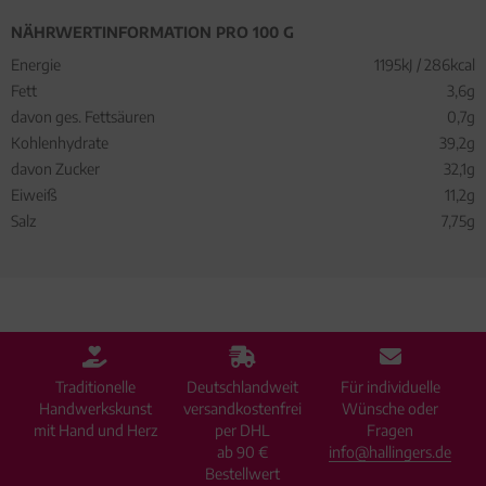
NÄHRWERTINFORMATION PRO 100 G
Energie
1195kJ / 286kcal
Fett
3,6g
davon ges. Fettsäuren
0,7g
Kohlenhydrate
39,2g
davon Zucker
32,1g
Eiweiß
11,2g
Salz
7,75g
Traditionelle
Deutschlandweit
Für individuelle
Handwerkskunst
versandkostenfrei
Wünsche oder
mit Hand und Herz
per DHL
Fragen
ab 90 €
info@hallingers.de
Bestellwert