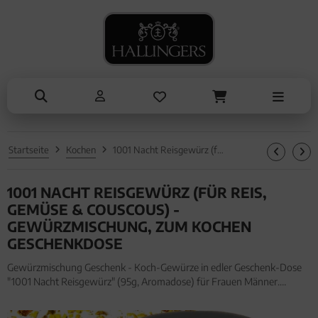
NASCHEN
ANLÄSSE
SOMMER
TRINKEN
ALLES ANZEIGEN AUS SOMMER
ALLES ANZEIGEN AUS TRINKEN
ALLES ANZEIGEN AUS NASCHEN
ALLES ANZEIGEN AUS ANLÄSSE
Eistee
Tee
Schokolade
Entschuldigung
Genüsse
Kaffee
Pralinen
Kleine Aufmerksamkeiten
Grillen
Liköre, Gin & mehr
Genüsse
Muttertag & Vatertag
Startseite
Kochen
1001 Nacht Reisgewürz (für Reis, Gemüse & Couscous) - Gewürzmischung, zum Kochen Geschenkdose
Liköre
Müsli
Ostern
1001 NACHT REISGEWÜRZ (FÜR REIS,
Honig & Konfitüren
Sommer
GEMÜSE & COUSCOUS) -
Valentinstag
GEWÜRZMISCHUNG, ZUM KOCHEN
GESCHENKDOSE
Weihnachten
Gewürzmischung Geschenk - Koch-Gewürze in edler Geschenk-Dose
Liebe & Hochzeit
"1001 Nacht Reisgewürz" (95g, Aromadose) für Frauen Männer.
Gewürzmischung Geschenk - Koch-Gewürze in edler Geschenk-Dose
"1001 Nacht Reisgewürz" (95g, Aromadose) für Frauen Männer
Danke