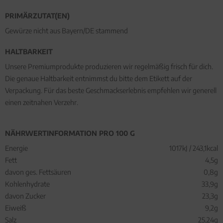
PRIMÄRZUTAT(EN)
Gewürze nicht aus Bayern/DE stammend
HALTBARKEIT
Unsere Premiumprodukte produzieren wir regelmäßig frisch für dich.
Die genaue Haltbarkeit entnimmst du bitte dem Etikett auf der
Verpackung. Für das beste Geschmackserlebnis empfehlen wir generell
einen zeitnahen Verzehr.
NÄHRWERTINFORMATION PRO 100 G
Energie
1017kJ / 243,1kcal
Fett
4,5g
davon ges. Fettsäuren
0,8g
Kohlenhydrate
33,9g
davon Zucker
23,3g
Eiweiß
9,2g
Salz
25,24g