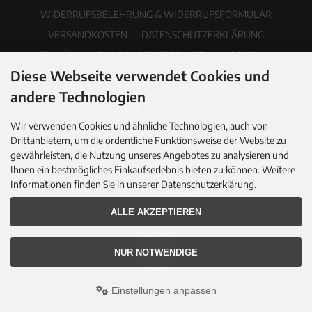
WIDERRUFSBELEHRUNG & WIDERRUFSFORMULAR
VERSANDKOSTEN
DATENSCHUTZERKLÄRUNG
ERKLÄRUNG ZUR BARRIEREFREIHEIT
IMPRESSUM
Diese Webseite verwendet Cookies und
COOKIE EINSTELLUNGEN
PDF-KATALOG
NEWSLETTER
andere Technologien
Wir verwenden Cookies und ähnliche Technologien, auch von
Drittanbietern, um die ordentliche Funktionsweise der Website zu
gewährleisten, die Nutzung unseres Angebotes zu analysieren und
Ihnen ein bestmögliches Einkaufserlebnis bieten zu können. Weitere
Informationen finden Sie in unserer Datenschutzerklärung.
ALLE AKZEPTIEREN
NUR NOTWENDIGE
Einstellungen anpassen
© 2026 Hallingers Genuss Manufaktur GmbH • All rights reserved
modified eCommerce Shopsoftware © 2009-2026 • Umsetzung & Programmierung