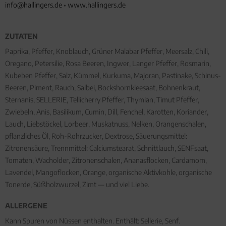
info@hallingers.de
•
www.hallingers.de
ZUTATEN
Paprika, Pfeffer, Knoblauch, Grüner Malabar Pfeffer, Meersalz, Chili,
Oregano, Petersilie, Rosa Beeren, Ingwer, Langer Pfeffer, Rosmarin,
Kubeben Pfeffer, Salz, Kümmel, Kurkuma, Majoran, Pastinake, Schinus-
Beeren, Piment, Rauch, Salbei, Bockshornkleesaat, Bohnenkraut,
Sternanis, SELLERIE, Tellicherry Pfeffer, Thymian, Timut Pfeffer,
Zwiebeln, Anis, Basilikum, Cumin, Dill, Fenchel, Karotten, Koriander,
Lauch, Liebstöckel, Lorbeer, Muskatnuss, Nelken, Orangenschalen,
pflanzliches Öl, Roh-Rohrzucker, Dextrose, Säuerungsmittel:
Zitronensäure, Trennmittel: Calciumstearat, Schnittlauch, SENFsaat,
Tomaten, Wacholder, Zitronenschalen, Ananasflocken, Cardamom,
Lavendel, Mangoflocken, Orange, organische Aktivkohle, organische
Tonerde, Süßholzwurzel, Zimt — und viel Liebe.
ALLERGENE
Kann Spuren von Nüssen enthalten. Enthält: Sellerie, Senf.