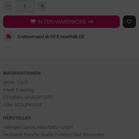
IN DEN WARENKORB
IN DEN WARENKORB
AUF 
Gratisversand ab 90 € innerhalb DE
INFORMATIONEN
Art.Nr.:
73517
Inhalt: 0.4450kg
GTIN/EAN:
4054537735177
ASIN: B0742PKKW8
HERSTELLER
Hallingers Genuss Manufaktur GmbH
Ferdinand-Porsche-Straße 7 • 86825 Bad Wörishofen