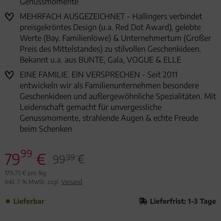
Genussmomente
MEHRFACH AUSGEZEICHNET - Hallingers verbindet
preisgekröntes Design (u.a. Red Dot Award), gelebte
Werte (Bay. Familienlöwe) & Unternehmertum (Großer
Preis des Mittelstandes) zu stilvollen Geschenkideen.
Bekannt u.a. aus BUNTE, Gala, VOGUE & ELLE
EINE FAMILIE. EIN VERSPRECHEN - Seit 2011
entwickeln wir als Familienunternehmen besondere
Geschenkideen und außergewöhnliche Spezialitäten. Mit
Leidenschaft gemacht für unvergessliche
Genussmomente, strahlende Augen & echte Freude
beim Schenken
99
79
€
99
€
99
179,75 € pro 1kg
inkl. 7 % MwSt. zzgl.
Versand
Lieferbar
Lieferfrist: 1-3 Tage