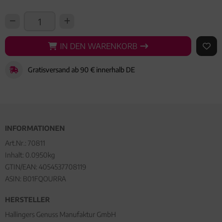
IN DEN WARENKORB
IN DEN WARENKORB
AUF 
Gratisversand ab 90 € innerhalb DE
INFORMATIONEN
Art.Nr.:
70811
Inhalt: 0.0950kg
GTIN/EAN:
4054537708119
ASIN: B01FQOURRA
HERSTELLER
Hallingers Genuss Manufaktur GmbH