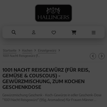
NASCHEN
ANLÄSSE
SOMMER
TRINKEN
ALLES ANZEIGEN AUS SOMMER
ALLES ANZEIGEN AUS TRINKEN
ALLES ANZEIGEN AUS NASCHEN
ALLES ANZEIGEN AUS ANLÄSSE
Eistee
Tee
Schokolade
Entschuldigung
Genüsse
Kaffee
Pralinen
Kleine Aufmerksamkeiten
Grillen
Liköre, Gin & mehr
Genüsse
Muttertag & Vatertag
Startseite
Kochen
Einzelgewürz
Liköre
Müsli
Ostern
1001 Nacht Reisgewürz (für Reis, Gemüse & Couscous) - Gewürzmischung, zum Kochen Geschenkdose
Honig & Konfitüren
Sommer
1001 NACHT REISGEWÜRZ (FÜR REIS,
Valentinstag
GEMÜSE & COUSCOUS) -
GEWÜRZMISCHUNG, ZUM KOCHEN
Weihnachten
GESCHENKDOSE
Liebe & Hochzeit
Gewürzmischung Geschenk - Koch-Gewürze in edler Geschenk-Dose
"1001 Nacht Reisgewürz" (95g, Aromadose) für Frauen Männer.
Danke
Gewürzmischung Geschenk - Koch-Gewürze in edler Geschenk-Dose