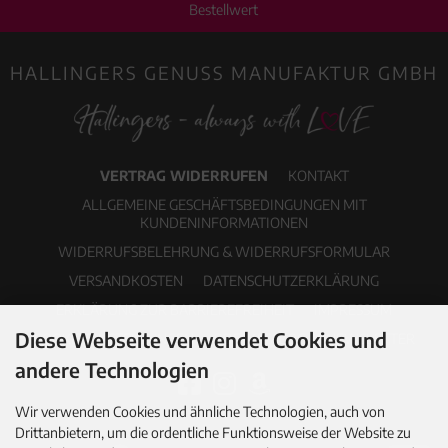
Bestellwert
HALLINGERS GENUSS MANUFAKTUR GMBH
VERTRAG WIDERRUFEN
KONTAKT
ALLGEMEINE GESCHÄFTSBEDINGUNGEN MIT
KUNDENINFORMATIONEN
WIDERRUFSBELEHRUNG & WIDERRUFSFORMULAR
VERSANDKOSTEN
DATENSCHUTZERKLÄRUNG
ERKLÄRUNG ZUR BARRIEREFREIHEIT
IMPRESSUM
Diese Webseite verwendet Cookies und
COOKIE EINSTELLUNGEN
PDF-KATALOG
NEWSLETTER
andere Technologien
Wir verwenden Cookies und ähnliche Technologien, auch von
Drittanbietern, um die ordentliche Funktionsweise der Website zu