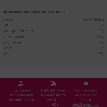
NÄHRWERTINFORMATION PRO 100 G
Energie
1195kJ / 286kcal
Fett
3,6g
davon ges. Fettsäuren
0,7g
Kohlenhydrate
39,2g
davon Zucker
32,1g
Eiweiß
11,2g
Salz
7,75g
Traditionelle
Deutschlandweit
Für individuelle
Handwerkskunst
versandkostenfrei
Wünsche oder
mit Hand und Herz
per DHL
Fragen
ab 90 €
info@hallingers.de