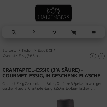
NASCHEN
ANLÄSSE
SOMMER
TRINKEN
ALLES ANZEIGEN AUS SOMMER
ALLES ANZEIGEN AUS TRINKEN
ALLES ANZEIGEN AUS NASCHEN
ALLES ANZEIGEN AUS ANLÄSSE
Eistee
Tee
Schokolade
Entschuldigung
Genüsse
Kaffee
Pralinen
Kleine Aufmerksamkeiten
Grillen
Liköre, Gin & mehr
Genüsse
Muttertag & Vatertag
Startseite
Kochen
Essig & Öl
Liköre
Müsli
Ostern
Grantapfel-Essig (3% Säure) - Gourmet-Essig, in Geschenk-Flasche
Honig & Konfitüren
Sommer
GRANTAPFEL-ESSIG (3% SÄURE) -
Valentinstag
GOURMET-ESSIG, IN GESCHENK-FLASCHE
Gourmet-Essig Geschenk - für Salate, Getränke & Speisen in wertiger
Weihnachten
Geschenkflasche "Grantapfel-Essig" (350ml, Exklusivflasche) für
Frauen Männer. Gourmet-Essig Geschenk - für Salate, Getränke &
Liebe & Hochzeit
Speisen in wertiger Geschenkflasche "Grantapfel-Essig" (350m
Danke