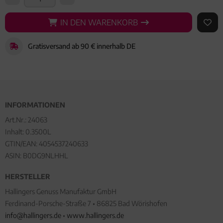
IN DEN WARENKORB
IN DEN WARENKORB
AUF 
Gratisversand ab 90 € innerhalb DE
INFORMATIONEN
Art.Nr.:
24063
Inhalt: 0.3500L
GTIN/EAN:
4054537240633
ASIN: B0DG9NLHHL
HERSTELLER
Hallingers Genuss Manufaktur GmbH
Ferdinand-Porsche-Straße 7 • 86825 Bad Wörishofen
info@hallingers.de
•
www.hallingers.de