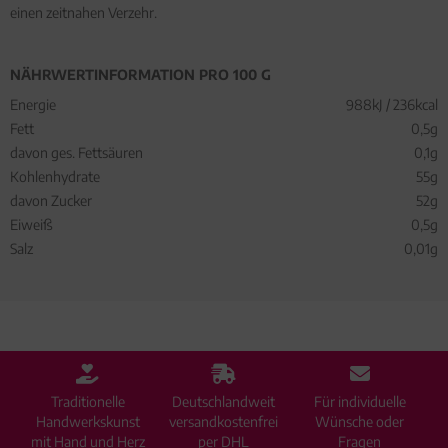
einen zeitnahen Verzehr.
NÄHRWERTINFORMATION PRO 100 G
Energie
988kJ / 236kcal
Fett
0,5g
davon ges. Fettsäuren
0,1g
Kohlenhydrate
55g
davon Zucker
52g
Eiweiß
0,5g
Salz
0,01g
Traditionelle
Deutschlandweit
Für individuelle
Handwerkskunst
versandkostenfrei
Wünsche oder
mit Hand und Herz
per DHL
Fragen