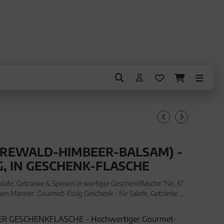
ÄUREWALD-HIMBEER-BALSAM) -
, IN GESCHENK-FLASCHE
late, Getränke & Speisen in wertiger Geschenkflasche "No. 6"
auen Männer. Gourmet-Essig Geschenk - für Salate, Getränke &
che "No. 6" (350ml, Exklusivflasche) fü
ER GESCHENKFLASCHE - Hochwertiger Gourmet-