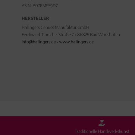
ASIN: B07FMSS9D7
HERSTELLER
Hallingers Genuss Manufaktur GmbH
Ferdinand-Porsche-Straße 7 • 86825 Bad Wörishofen
info@hallingers.de
•
www.hallingers.de
Traditionelle Handwerkskunst