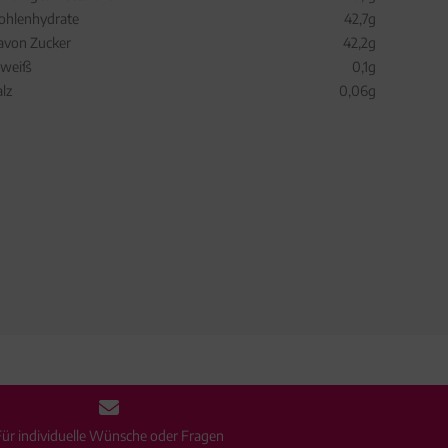
ohlenhydrate
42,7g
avon Zucker
42,2g
iweiß
0,1g
alz
0,06g
Für individuelle Wünsche oder Fragen