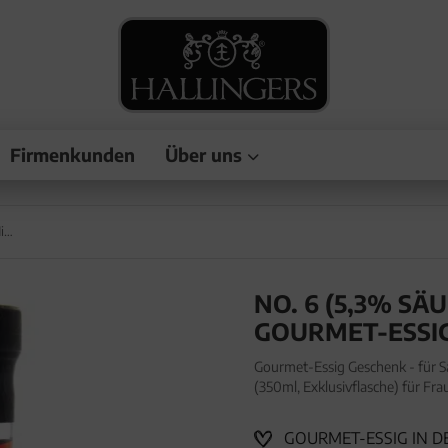
Firmenkunden
Über uns
No. 6 (5,3% SäureWald-Himbeer-Balsam) - Gourmet-Essig, in Geschenk-Flasche
NO. 6 (5,3% S
GOURMET-ESSIG
Gourmet-Essig Geschenk - für Sa
(350ml, Exklusivflasche) für Fr
Speisen in wertiger Geschenkflas
GOURMET-ESSIG IN D