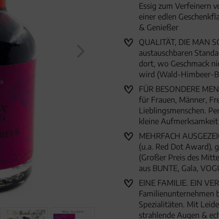
Essig zum Verfeinern vo
einer edlen Geschenkfl
& Genießer
QUALITÄT, DIE MAN SCH
austauschbaren Standar
dort, wo Geschmack nic
wird (Wald-Himbeer-B
FÜR BESONDERE MENSC
für Frauen, Männer, Fr
Lieblingsmenschen. Per
kleine Aufmerksamkei
MEHRFACH AUSGEZEICHN
(u.a. Red Dot Award),
(Großer Preis des Mitte
aus BUNTE, Gala, VOG
EINE FAMILIE. EIN VER
Familienunternehmen 
Spezialitäten. Mit Lei
strahlende Augen & ec