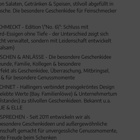
n Salaten, Getränken & Speisen, stilvoll abgefüllt in
asche. Die besondere Geschenkidee für Feinschmecker
MECKT - Edition \"No. 6\": Schluss mit
d-Essigen ohne Tiefe - der Unterschied zeigt sich
ht verwaltet, sondern mit Leidenschaft entwickelt
alsam)
HEN & ANLÄSSE - Die besondere Geschenkidee
eunde, Familie, Kollegen & besondere
fekt als Geschenkidee, Überraschung, Mitbringsel,
t & für besondere Genussmomente
ET - Hallingers verbindet preisgekröntes Design
 gelebte Werte (Bay. Familienlöwe) & Unternehmertum
lstandes) zu stilvollen Geschenkideen. Bekannt u.a.
UE & ELLE
SPRECHEN - Seit 2011 entwickeln wir als
besondere Geschenkideen und außergewöhnliche
denschaft gemacht für unvergessliche Genussmomente,
hte Freude beim Schenken