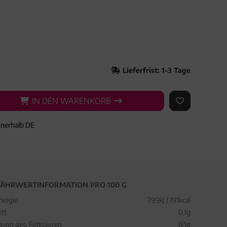
Lieferfrist: 1-3 Tage
IN DEN WARENKORB
IN DEN WARENKORB
AUF DEN ME
nnerhalb DE
ÄHRWERTINFORMATION PRO 100 G
nergie
799kJ / 191kcal
ett
0,1g
avon ges. Fettsäuren
0,1g