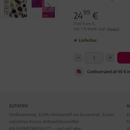
99
24
€
71,40 € pro 1L
inkl. 7 % MwSt. zzgl.
Versand
Lieferbar
Gratisversand ab 90 € i
ZUTATEN
N
Weißweinessig, 33,8% Himbeersaft aus Konzentrat , Zucker,
E
natürliches Aroma, Antioxidationsmittel:
F
KALIUMMETABISULFIT — und viel Liebe.
d