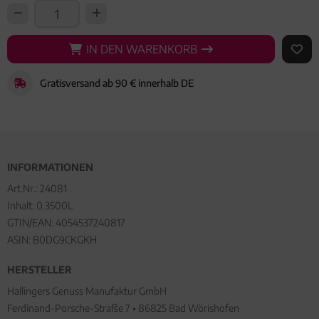
IN DEN WARENKORB
IN DEN WARENKORB
AUF 
Gratisversand ab 90 € innerhalb DE
INFORMATIONEN
Art.Nr.:
24081
Inhalt: 0.3500L
GTIN/EAN:
4054537240817
ASIN: B0DG9CKGKH
HERSTELLER
Hallingers Genuss Manufaktur GmbH
Ferdinand-Porsche-Straße 7 • 86825 Bad Wörishofen