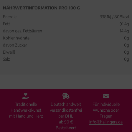
NÄHRWERTINFORMATION PRO 100 G
Energie
3381kJ / 808kcal
Fett
91,4g
davon ges. Fettsäuren
14,4g
Kohlenhydrate
0g
davon Zucker
0g
Eiweiß
0g
Salz
0g
Traditionelle
Deutschlandweit
Für individuelle
Handwerkskunst
versandkostenfrei
Wünsche oder
mit Hand und Herz
per DHL
Fragen
ab 90 €
info@hallingers.de
Bestellwert