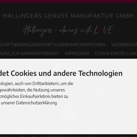
HALLINGERS GENUSS MANUFAKTUR GMBH
SCHÄFTSBEDINGUNGEN MIT KUNDENINFORMATIONEN
WIDERRUFS
RUNG ZUR BARRIEREFREIHEIT
IMPRESSUM
COOKIE EINSTELLUN
et Cookies und andere Technologien
ogien, auch von Drittanbietern, um die
gewährleisten, die Nutzung unseres
mögliches Einkaufserlebnis bieten zu
n unserer Datenschutzerklärung.
© 2026 Hallingers Genuss Manufaktur GmbH • All rights reserved