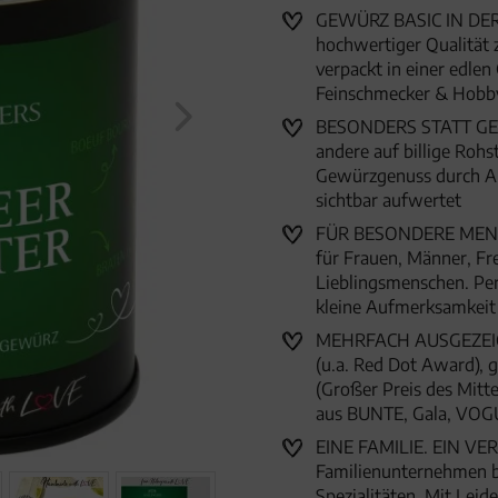
Frauen Män
GEWÜRZ BASIC IN DER
hochwertiger Qualität 
verpackt in einer edle
Feinschmecker & Hobb
BESONDERS STATT GEWÖ
andere auf billige Roh
Gewürzgenuss durch Ar
sichtbar aufwertet
FÜR BESONDERE MENSC
für Frauen, Männer, Fr
Lieblingsmenschen. Per
kleine Aufmerksamkei
MEHRFACH AUSGEZEICHN
(u.a. Red Dot Award),
(Großer Preis des Mitte
aus BUNTE, Gala, VOG
EINE FAMILIE. EIN VER
Familienunternehmen 
Spezialitäten. Mit Lei