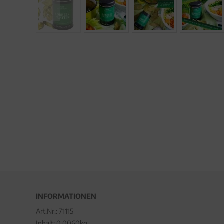
INFORMATIONEN
Art.Nr.:
71115
Inhalt: 0.0060kg