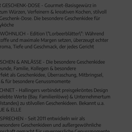
 GESCHENK-DOSE - Gourmet-Basisgewürz in
zum Würzen, Verfeinern & kreativen Kochen, stilvoll
n Geschenk-Dose. Die besondere Geschenkidee für
yköche
HNLICH - Edition \"Lorbeerblätter\": Während
stoffe und maximale Margen setzen, überzeugt echter
oma, Tiefe und Geschmack, der jedes Gericht
HEN & ANLÄSSE - Die besondere Geschenkidee
eunde, Familie, Kollegen & besondere
fekt als Geschenkidee, Überraschung, Mitbringsel,
t & für besondere Genussmomente
ET - Hallingers verbindet preisgekröntes Design
 gelebte Werte (Bay. Familienlöwe) & Unternehmertum
lstandes) zu stilvollen Geschenkideen. Bekannt u.a.
UE & ELLE
SPRECHEN - Seit 2011 entwickeln wir als
besondere Geschenkideen und außergewöhnliche
denschaft gemacht für unvergessliche Genussmomente,