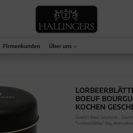
Firmenkunden
Über uns
LORBEERBLÄTTE
BOEUF BOURGUI
KOCHEN GESCH
Gewürz Basic Geschenk - Gourm
"Lorbeerblätter" (6g, Aromados
Basisgewürz zum Kochen in edle