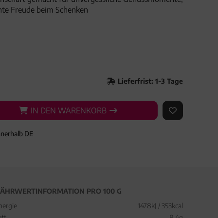
hte Freude beim Schenken
Lieferfrist: 1-3 Tage
IN DEN WARENKORB
IN DEN WARENKORB
AUF DEN ME
nnerhalb DE
ÄHRWERTINFORMATION PRO 100 G
nergie
1478kJ / 353kcal
ett
8,4g