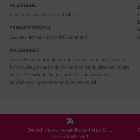
ALLERGENE
d
Kann Spuren von Nüssen enthalten.
K
d
PRIMÄRZUTAT(EN)
E
Gewürze nicht aus Bayern/DE stammend
S
HALTBARKEIT
Unsere Premiumprodukte produzieren wir regelmäßig frisch
für dich. Die genaue Haltbarkeit entnimmst du bitte dem Etikett
auf der Verpackung. Für das beste Geschmackserlebnis
empfehlen wir generell einen zeitnahen Verzehr.
Deutschlandweit versandkostenfrei per DHL
ab 90 € Bestellwert