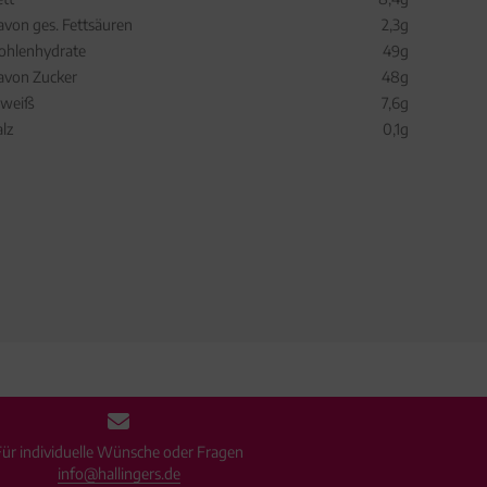
avon ges. Fettsäuren
2,3g
ohlenhydrate
49g
avon Zucker
48g
iweiß
7,6g
alz
0,1g
Für individuelle Wünsche oder Fragen
info@hallingers.de