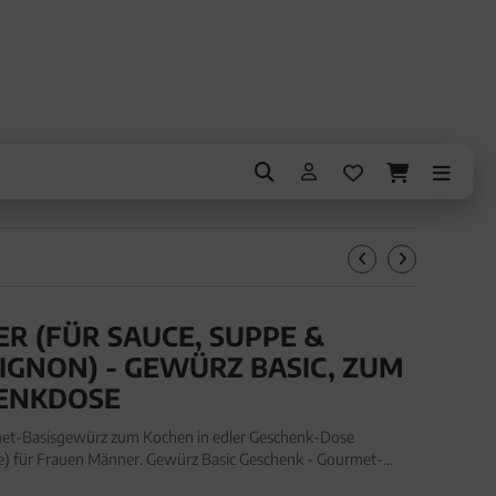
R (FÜR SAUCE, SUPPE &
GNON) - GEWÜRZ BASIC, ZUM
ENKDOSE
et-Basisgewürz zum Kochen in edler Geschenk-Dose
e) für Frauen Männer. Gewürz Basic Geschenk - Gourmet-
r Geschenk-Dose "Lorbeerblätter" (6g, Aromadose) für