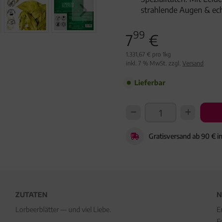
strahlende Augen & ec
99
7
€
1.331,67 € pro 1kg
inkl. 7 % MwSt. zzgl.
Versand
Lieferbar
Gratisversand ab 90 € i
ZUTATEN
N
Lorbeerblätter — und viel Liebe.
E
F