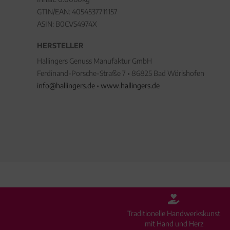
GTIN/EAN:
4054537711157
ASIN: B0CVS4974X
HERSTELLER
Hallingers Genuss Manufaktur GmbH
Ferdinand-Porsche-Straße 7 • 86825 Bad Wörishofen
info@hallingers.de
•
www.hallingers.de
Traditionelle Handwerkskunst
mit Hand und Herz