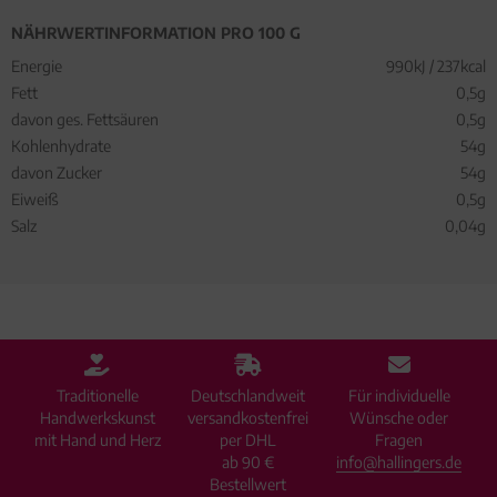
NÄHRWERTINFORMATION PRO 100 G
Energie
990kJ / 237kcal
Fett
0,5g
davon ges. Fettsäuren
0,5g
Kohlenhydrate
54g
davon Zucker
54g
Eiweiß
0,5g
Salz
0,04g
Traditionelle
Deutschlandweit
Für individuelle
Handwerkskunst
versandkostenfrei
Wünsche oder
mit Hand und Herz
per DHL
Fragen
ab 90 €
info@hallingers.de
Bestellwert