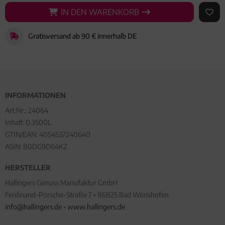
IN DEN WARENKORB
IN DEN WARENKORB
AUF 
Gratisversand ab 90 € innerhalb DE
INFORMATIONEN
Art.Nr.:
24064
Inhalt: 0.3500L
GTIN/EAN:
4054537240640
ASIN: B0DG9D64KZ
HERSTELLER
Hallingers Genuss Manufaktur GmbH
Ferdinand-Porsche-Straße 7 • 86825 Bad Wörishofen
info@hallingers.de
•
www.hallingers.de