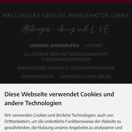
HALLINGERS GENUSS MANUFAKTUR GMBH
VERTRAG WIDERRUFEN
KONTAKT
ALLGEMEINE GESCHÄFTSBEDINGUNGEN MIT
KUNDENINFORMATIONEN
WIDERRUFSBELEHRUNG & WIDERRUFSFORMULAR
VERSANDKOSTEN
DATENSCHUTZERKLÄRUNG
ERKLÄRUNG ZUR BARRIEREFREIHEIT
IMPRESSUM
Diese Webseite verwendet Cookies und
COOKIE EINSTELLUNGEN
PDF-KATALOG
NEWSLETTER
andere Technologien
Wir verwenden Cookies und ähnliche Technologien, auch von
Drittanbietern, um die ordentliche Funktionsweise der Website zu
gewährleisten, die Nutzung unseres Angebotes zu analysieren und