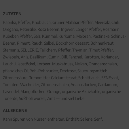
ZUTATEN
Paprika, Pfeffer, Knoblauch, Grüner Malabar Pfeffer, Meersalz, Chili,
Oregano, Petersilie, Rosa Beeren, Ingwer, Langer Pfeffer, Rosmarin,
Kubeben Pfeffer, Salz, Kümmel, Kurkuma, Majoran, Pastinake, Schinus-
Beeren, Piment, Rauch, Salbei, Bockshornkleesaat, Bohnenkraut,
Sternanis, SELLERIE, Tellicherry Pfeffer, Thymian, Timut Pfeffer,
Zwiebeln, Anis, Basilikum, Cumin, Dill, Fenchel, Karotten, Koriander,
Lauch, Liebstöckel, Lorbeer, Muskatnuss, Nelken, Orangenschalen,
pflanzliches Öl, Roh-Rohrzucker, Dextrose, Säuerungsmittel:
Zitronensäure, Trennmittel: Calciumstearat, Schnittlauch, SENFsaat,
Tomaten, Wacholder, Zitronenschalen, Ananasflocken, Cardamom,
Lavendel, Mangoflocken, Orange, organische Aktivkohle, organische
Tonerde, Süßholzwurzel, Zimt — und viel Liebe.
ALLERGENE
Kann Spuren von Nüssen enthalten. Enthält: Sellerie, Senf.