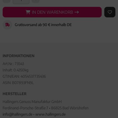
IN DEN WARENKORB
IN DEN WARENKORB
AUF 
Gratisversand ab 90 € innerhalb DE
INFORMATIONEN
Art.Nr.:
73543
Inhalt: 0.4350kg
GTIN/EAN:
4054537735436
ASIN: B07893FN9L
HERSTELLER
Hallingers Genuss Manufaktur GmbH
Ferdinand-Porsche-Straße 7 • 86825 Bad Wörishofen
info@hallingers.de
•
www.hallingers.de