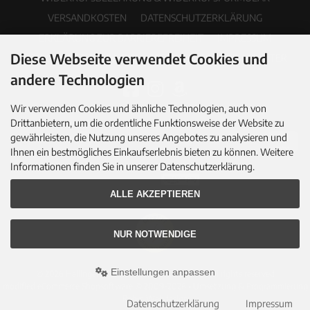
VERSANDKOSTEN
DATENSCHUTZERKLÄRUNG
ERKLÄRUNG ZUR BARRIEREFREIHEIT
IMPRESSUM
Diese Webseite verwendet Cookies und
COOKIE EINSTELLUNGEN
PDF-KATALOG
NEWSLETTER
andere Technologien
Wir verwenden Cookies und ähnliche Technologien, auch von
Drittanbietern, um die ordentliche Funktionsweise der Website zu
gewährleisten, die Nutzung unseres Angebotes zu analysieren und
Ihnen ein bestmögliches Einkaufserlebnis bieten zu können. Weitere
Informationen finden Sie in unserer Datenschutzerklärung.
ALLE AKZEPTIEREN
NUR NOTWENDIGE
Einstellungen anpassen
© 2026 Hallingers Genuss Manufaktur GmbH • All rights reserved
modified eCommerce Shopsoftware © 2009-2026 • Umsetzung & Programmierung
Rehm Webdesign
Datenschutzerklärung
Impressum