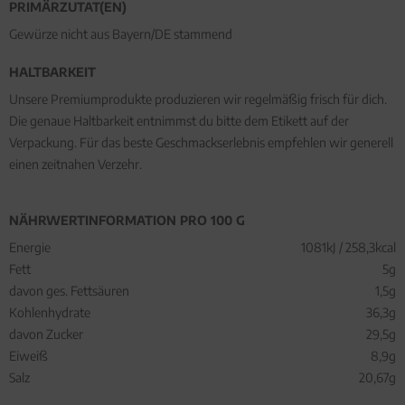
PRIMÄRZUTAT(EN)
Gewürze nicht aus Bayern/DE stammend
HALTBARKEIT
Unsere Premiumprodukte produzieren wir regelmäßig frisch für dich.
Die genaue Haltbarkeit entnimmst du bitte dem Etikett auf der
Verpackung. Für das beste Geschmackserlebnis empfehlen wir generell
einen zeitnahen Verzehr.
NÄHRWERTINFORMATION PRO 100 G
Energie
1081kJ / 258,3kcal
Fett
5g
davon ges. Fettsäuren
1,5g
Kohlenhydrate
36,3g
davon Zucker
29,5g
Eiweiß
8,9g
Salz
20,67g