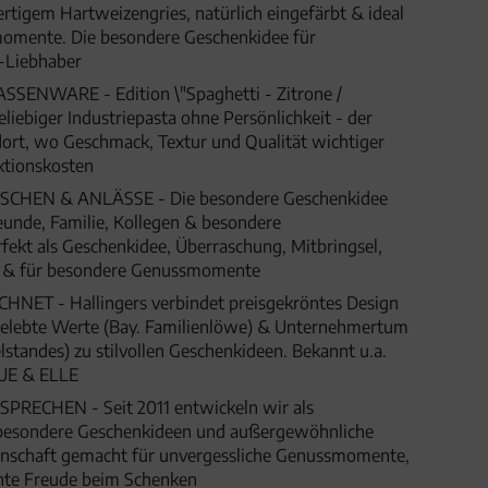
rtigem Hartweizengries, natürlich eingefärbt & ideal
omente. Die besondere Geschenkidee für
-Liebhaber
NWARE - Edition \"Spaghetti - Zitrone /
beliebiger Industriepasta ohne Persönlichkeit - der
 dort, wo Geschmack, Textur und Qualität wichtiger
uktionskosten
HEN & ANLÄSSE - Die besondere Geschenkidee
eunde, Familie, Kollegen & besondere
fekt als Geschenkidee, Überraschung, Mitbringsel,
t & für besondere Genussmomente
ET - Hallingers verbindet preisgekröntes Design
 gelebte Werte (Bay. Familienlöwe) & Unternehmertum
lstandes) zu stilvollen Geschenkideen. Bekannt u.a.
UE & ELLE
SPRECHEN - Seit 2011 entwickeln wir als
besondere Geschenkideen und außergewöhnliche
denschaft gemacht für unvergessliche Genussmomente,
hte Freude beim Schenken