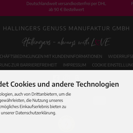
Deutschlandweit versandkostenfrei per DHL
ab 90 € Bestellwert
HALLINGERS GENUSS MANUFAKTUR GMBH
SCHÄFTSBEDINGUNGEN MIT KUNDENINFORMATIONEN
WIDERRUFS
RUNG ZUR BARRIEREFREIHEIT
IMPRESSUM
COOKIE EINSTELLUN
et Cookies und andere Technologien
ogien, auch von Drittanbietern, um die
gewährleisten, die Nutzung unseres
mögliches Einkaufserlebnis bieten zu
n unserer Datenschutzerklärung.