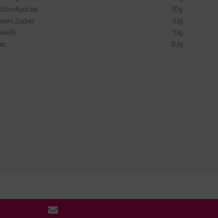
ohlenhydrate
70g
avon Zucker
3,1g
iweiß
13g
alz
0,1g