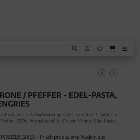
TRONE / PFEFFER - EDEL-PASTA,
ENGRIES
s Freilandeiern & Hartweizengries frisch produziert, natürlich
 / Pfeffer" (250g, Aromabeutel) für Frauen Männer. Edel-Pasta
iern & Hartweizengries frisch produzi
EIZENGRIES - Frisch produzierte Nudeln aus