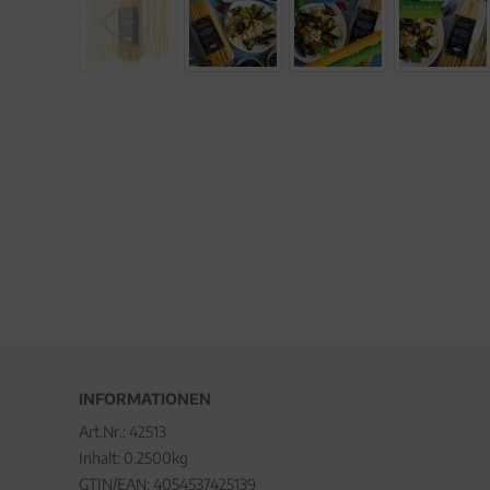
INFORMATIONEN
Art.Nr.:
42513
Inhalt: 0.2500kg
GTIN/EAN:
4054537425139