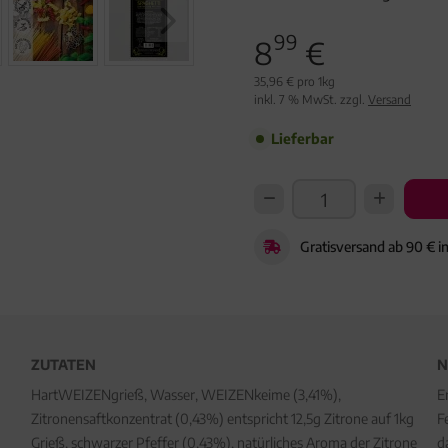
99
8
€
35,96 € pro 1kg
inkl. 7 % MwSt. zzgl.
Versand
Lieferbar
Gratisversand ab 90 € i
ZUTATEN
N
HartWEIZENgrieß, Wasser, WEIZENkeime (3,41%),
E
Zitronensaftkonzentrat (0,43%) entspricht 12,5g Zitrone auf 1kg
F
Grieß, schwarzer Pfeffer (0,43%), natürliches Aroma der Zitrone
d