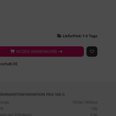
Lieferfrist: 1-3 Tage
IN DEN WARENKORB
IN DEN WARENKORB
AUF DEN ME
nnerhalb DE
ÄHRWERTINFORMATION PRO 100 G
nergie
1505kJ / 360kcal
ett
1,9g
avon ges. Fettsäuren
0,3g