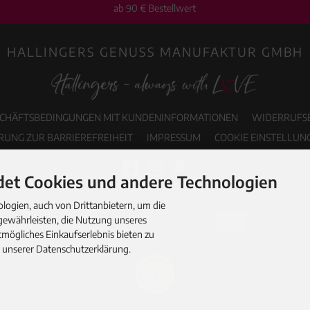
ab 90 € Bestellwert
HALLINGERS GENUSS MANUFAKTUR GMBH
SCHÄFTSBEDINGUNGEN MIT KUNDENINFORMATIONEN
WIDERRUFS
RUNG ZUR BARRIEREFREIHEIT
IMPRESSUM
COOKIE EINSTELLUN
et Cookies und andere Technologien
ogien, auch von Drittanbietern, um die
gewährleisten, die Nutzung unseres
mögliches Einkaufserlebnis bieten zu
n unserer Datenschutzerklärung.