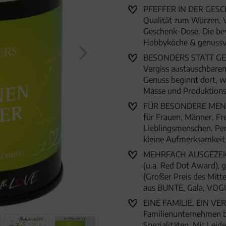
PFEFFER IN DER GESCH
Qualität zum Würzen, Ve
Geschenk-Dose. Die be
Hobbyköche & genussv
BESONDERS STATT GEWÖH
Vergiss austauschbaren
Genuss beginnt dort, w
Masse und Produktion
FÜR BESONDERE MENSC
für Frauen, Männer, Fr
Lieblingsmenschen. Per
kleine Aufmerksamkei
MEHRFACH AUSGEZEICHN
(u.a. Red Dot Award),
(Großer Preis des Mitte
aus BUNTE, Gala, VOG
EINE FAMILIE. EIN VER
Familienunternehmen 
Spezialitäten. Mit Lei