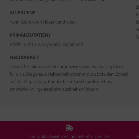
d
ALLERGENE
K
Kann Spuren von Nüssen enthalten.
d
E
PRIMÄRZUTAT(EN)
S
Pfeffer nicht aus Bayern/DE stammend
HALTBARKEIT
Unsere Premiumprodukte produzieren wir regelmäßig frisch
für dich. Die genaue Haltbarkeit entnimmst du bitte dem Etikett
auf der Verpackung. Für das beste Geschmackserlebnis
empfehlen wir generell einen zeitnahen Verzehr.
Deutschlandweit versandkostenfrei per DHL