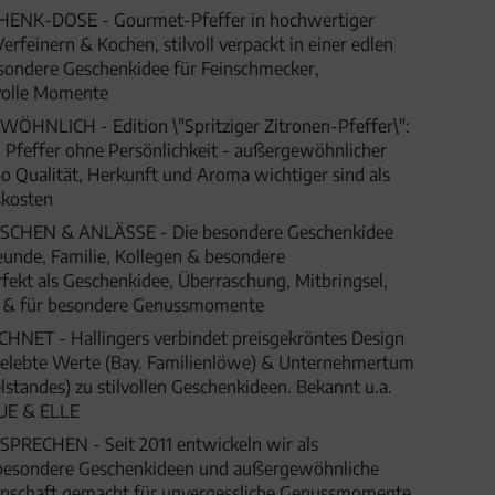
ENK-DOSE - Gourmet-Pfeffer in hochwertiger
rfeinern & Kochen, stilvoll verpackt in einer edlen
sondere Geschenkidee für Feinschmecker,
olle Momente
NLICH - Edition \"Spritziger Zitronen-Pfeffer\":
 Pfeffer ohne Persönlichkeit - außergewöhnlicher
o Qualität, Herkunft und Aroma wichtiger sind als
skosten
HEN & ANLÄSSE - Die besondere Geschenkidee
eunde, Familie, Kollegen & besondere
fekt als Geschenkidee, Überraschung, Mitbringsel,
t & für besondere Genussmomente
ET - Hallingers verbindet preisgekröntes Design
 gelebte Werte (Bay. Familienlöwe) & Unternehmertum
lstandes) zu stilvollen Geschenkideen. Bekannt u.a.
UE & ELLE
SPRECHEN - Seit 2011 entwickeln wir als
besondere Geschenkideen und außergewöhnliche
denschaft gemacht für unvergessliche Genussmomente,