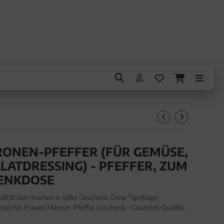
TRONEN-PFEFFER (FÜR GEMÜSE,
LATDRESSING) - PFEFFER, ZUM
ENKDOSE
lität zum Kochen in edler Geschenk-Dose "Spritziger
ose) für Frauen Männer. Pfeffer Geschenk - Gourmet-Qualität
ose "Spritziger Zitronen-Pfeffer" (95g, Aromadose) fü