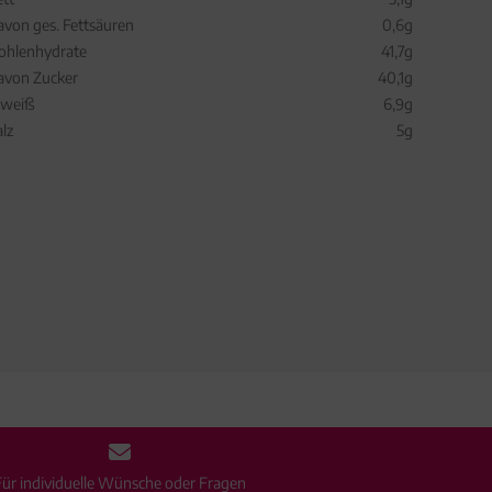
avon ges. Fettsäuren
0,6g
ohlenhydrate
41,7g
avon Zucker
40,1g
iweiß
6,9g
alz
5g
Für individuelle Wünsche oder Fragen