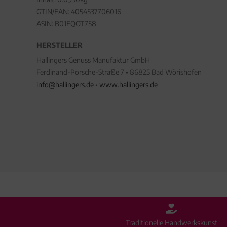
GTIN/EAN:
4054537706016
ASIN: B01FQOT758
HERSTELLER
Hallingers Genuss Manufaktur GmbH
Ferdinand-Porsche-Straße 7 • 86825 Bad Wörishofen
info@hallingers.de
•
www.hallingers.de
Traditionelle Handwerkskunst