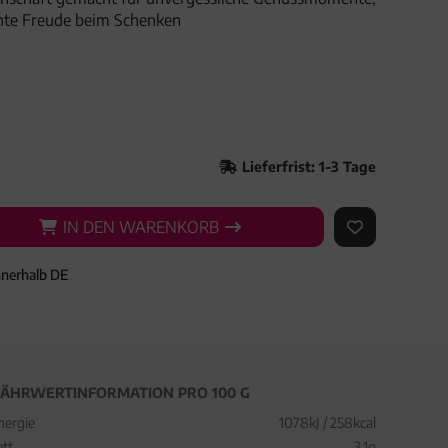
hte Freude beim Schenken
Lieferfrist: 1-3 Tage
IN DEN WARENKORB
IN DEN WARENKORB
AUF DEN ME
nnerhalb DE
ÄHRWERTINFORMATION PRO 100 G
nergie
1078kJ / 258kcal
ett
3,1g