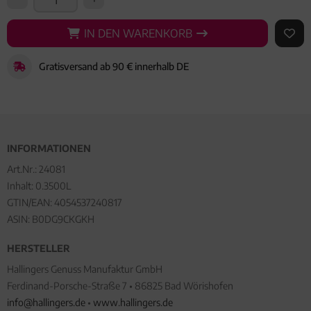
IN DEN WARENKORB
IN DEN WARENKORB
AUF 
Gratisversand ab 90 € innerhalb DE
INFORMATIONEN
Art.Nr.:
24081
Inhalt: 0.3500L
GTIN/EAN:
4054537240817
ASIN: B0DG9CKGKH
HERSTELLER
Hallingers Genuss Manufaktur GmbH
Ferdinand-Porsche-Straße 7 • 86825 Bad Wörishofen
info@hallingers.de
•
www.hallingers.de