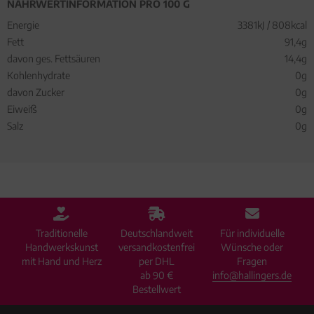
NÄHRWERTINFORMATION PRO 100 G
Energie
3381kJ / 808kcal
Fett
91,4g
davon ges. Fettsäuren
14,4g
Kohlenhydrate
0g
davon Zucker
0g
Eiweiß
0g
Salz
0g
Traditionelle
Deutschlandweit
Für individuelle
Handwerkskunst
versandkostenfrei
Wünsche oder
mit Hand und Herz
per DHL
Fragen
ab 90 €
info@hallingers.de
Bestellwert