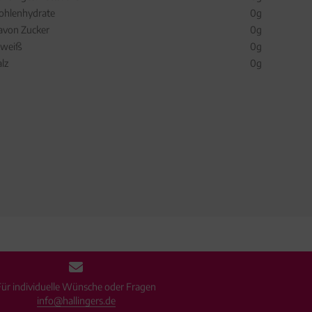
ohlenhydrate
0g
avon Zucker
0g
iweiß
0g
alz
0g
Für individuelle Wünsche oder Fragen
info@hallingers.de