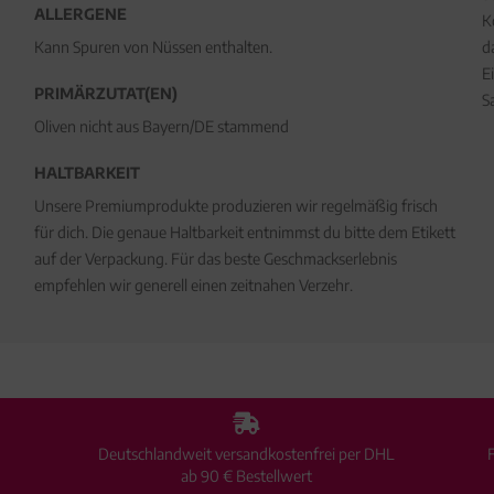
ALLERGENE
K
Kann Spuren von Nüssen enthalten.
d
E
PRIMÄRZUTAT(EN)
S
Oliven nicht aus Bayern/DE stammend
HALTBARKEIT
Unsere Premiumprodukte produzieren wir regelmäßig frisch
für dich. Die genaue Haltbarkeit entnimmst du bitte dem Etikett
auf der Verpackung. Für das beste Geschmackserlebnis
empfehlen wir generell einen zeitnahen Verzehr.
Deutschlandweit versandkostenfrei per DHL
ab 90 € Bestellwert