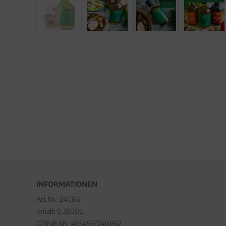
INFORMATIONEN
Art.Nr.:
24086
Inhalt: 0.3500L
GTIN/EAN:
4054537240862