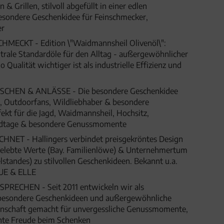
& Grillen, stilvoll abgefüllt in einer edlen
esondere Geschenkidee für Feinschmecker,
er
MECKT - Edition \"Waidmannsheil Olivenöl\":
rale Standardöle für den Alltag - außergewöhnlicher
 Qualität wichtiger ist als industrielle Effizienz und
HEN & ANLÄSSE - Die besondere Geschenkidee
e, Outdoorfans, Wildliebhaber & besondere
kt für die Jagd, Waidmannsheil, Hochsitz,
agdtage & besondere Genussmomente
ET - Hallingers verbindet preisgekröntes Design
 gelebte Werte (Bay. Familienlöwe) & Unternehmertum
lstandes) zu stilvollen Geschenkideen. Bekannt u.a.
UE & ELLE
SPRECHEN - Seit 2011 entwickeln wir als
besondere Geschenkideen und außergewöhnliche
denschaft gemacht für unvergessliche Genussmomente,
hte Freude beim Schenken