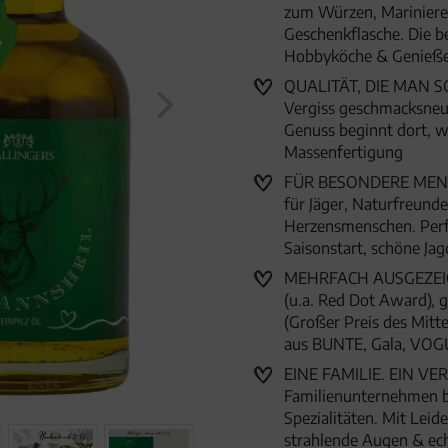
zum Würzen, Marinieren 
Geschenkflasche. Die b
Hobbyköche & Genieß
QUALITÄT, DIE MAN SCH
Vergiss geschmacksneut
Genuss beginnt dort, wo
Massenfertigung
FÜR BESONDERE MENSC
für Jäger, Naturfreund
Herzensmenschen. Perfe
Saisonstart, schöne J
MEHRFACH AUSGEZEICHN
(u.a. Red Dot Award),
(Großer Preis des Mitte
aus BUNTE, Gala, VOG
EINE FAMILIE. EIN VER
Familienunternehmen 
Spezialitäten. Mit Lei
strahlende Augen & ec