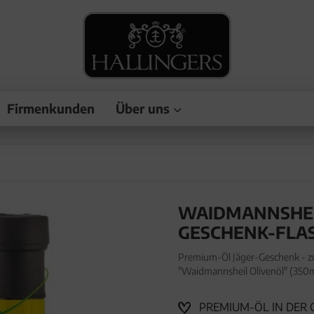
Firmenkunden
Über uns
WAIDMANNSHEIL
GESCHENK-FLA
Premium-Öl Jäger-Geschenk - zu
"Waidmannsheil Olivenöl" (350ml
zum Würzen, Marinieren & Grill
PREMIUM-ÖL IN DER 