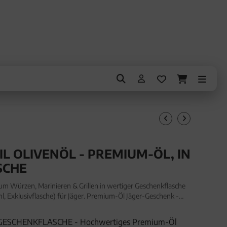
 OLIVENÖL - PREMIUM-ÖL, IN
SCHE
m Würzen, Marinieren & Grillen in wertiger Geschenkflasche
, Exklusivflasche) für Jäger. Premium-Öl Jäger-Geschenk -
en in wertiger Geschenkflasche "Waidmannsheil O
GESCHENKFLASCHE - Hochwertiges Premium-Öl