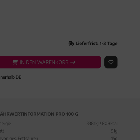
Lieferfrist: 1-3 Tage
IN DEN WARENKORB
IN DEN WARENKORB
AUF DEN ME
nnerhalb DE
ÄHRWERTINFORMATION PRO 100 G
nergie
3381kJ / 808kcal
ett
91g
avon ges. Fettsäuren
15g