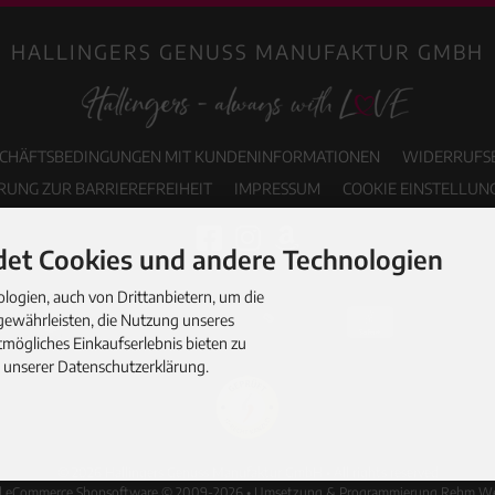
HALLINGERS GENUSS MANUFAKTUR GMBH
SCHÄFTSBEDINGUNGEN MIT KUNDENINFORMATIONEN
WIDERRUFS
RUNG ZUR BARRIEREFREIHEIT
IMPRESSUM
COOKIE EINSTELLUN
et Cookies und andere Technologien
ogien, auch von Drittanbietern, um die
gewährleisten, die Nutzung unseres
mögliches Einkaufserlebnis bieten zu
n unserer Datenschutzerklärung.
© 2026 Hallingers Genuss Manufaktur GmbH • All rights reserved
d eCommerce Shopsoftware © 2009-2026 • Umsetzung & Programmierung Rehm W