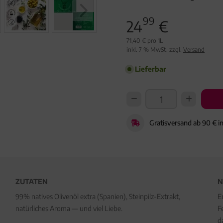
99
24
€
71,40 € pro 1L
inkl. 7 % MwSt. zzgl.
Versand
Lieferbar
Gratisversand ab 90 € i
ZUTATEN
N
99% natives Olivenöl extra (Spanien), Steinpilz-Extrakt,
E
natürliches Aroma — und viel Liebe.
F
d