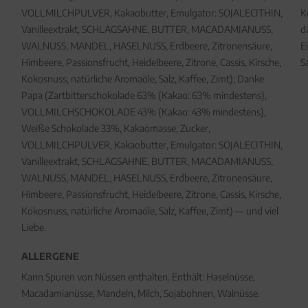
VOLLMILCHPULVER, Kakaobutter, Emulgator: SOJALECITHIN,
K
Vanilleextrakt, SCHLAGSAHNE, BUTTER, MACADAMIANUSS,
d
WALNUSS, MANDEL, HASELNUSS, Erdbeere, Zitronensäure,
E
Himbeere, Passionsfrucht, Heidelbeere, Zitrone, Cassis, Kirsche,
S
Kokosnuss, natürliche Aromaöle, Salz, Kaffee, Zimt); Danke
Papa (Zartbitterschokolade 63% (Kakao: 63% mindestens),
VOLLMILCHSCHOKOLADE 43% (Kakao: 43% mindestens),
Weiße Schokolade 33%, Kakaomasse, Zucker,
VOLLMILCHPULVER, Kakaobutter, Emulgator: SOJALECITHIN,
Vanilleextrakt, SCHLAGSAHNE, BUTTER, MACADAMIANUSS,
WALNUSS, MANDEL, HASELNUSS, Erdbeere, Zitronensäure,
Himbeere, Passionsfrucht, Heidelbeere, Zitrone, Cassis, Kirsche,
Kokosnuss, natürliche Aromaöle, Salz, Kaffee, Zimt) — und viel
Liebe.
ALLERGENE
Kann Spuren von Nüssen enthalten. Enthält: Haselnüsse,
Macadamianüsse, Mandeln, Milch, Sojabohnen, Walnüsse.