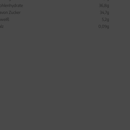
ohlenhydrate
36,8g
avon Zucker
34,7g
iweiß
5,2g
alz
0,09g