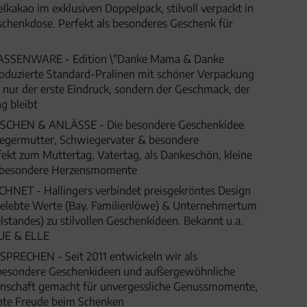
lkakao im exklusiven Doppelpack, stilvoll verpackt in
chenkdose. Perfekt als besonderes Geschenk für
SENWARE - Edition \"Danke Mama & Danke
 produzierte Standard-Pralinen mit schöner Verpackung
t nur der erste Eindruck, sondern der Geschmack, der
g bleibt
HEN & ANLÄSSE - Die besondere Geschenkidee
egermutter, Schwiegervater & besondere
kt zum Muttertag, Vatertag, als Dankeschön, kleine
 besondere Herzensmomente
ET - Hallingers verbindet preisgekröntes Design
 gelebte Werte (Bay. Familienlöwe) & Unternehmertum
lstandes) zu stilvollen Geschenkideen. Bekannt u.a.
UE & ELLE
SPRECHEN - Seit 2011 entwickeln wir als
besondere Geschenkideen und außergewöhnliche
denschaft gemacht für unvergessliche Genussmomente,
hte Freude beim Schenken