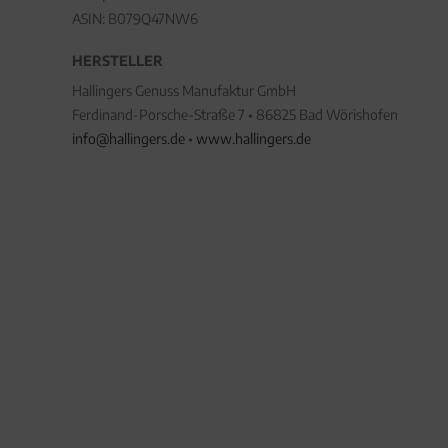
ASIN: B079Q47NW6
HERSTELLER
Hallingers Genuss Manufaktur GmbH
Ferdinand-Porsche-Straße 7 • 86825 Bad Wörishofen
info@hallingers.de
•
www.hallingers.de