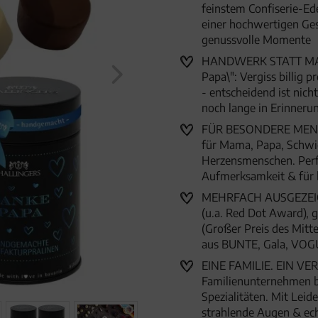
feinstem Confiserie-Ede
einer hochwertigen Ges
genussvolle Momente
HANDWERK STATT MAS
Papa\": Vergiss billig
- entscheidend ist nich
noch lange in Erinnerun
FÜR BESONDERE MENSC
für Mama, Papa, Schwi
Herzensmenschen. Perfe
Aufmerksamkeit & für
MEHRFACH AUSGEZEICHN
(u.a. Red Dot Award),
(Großer Preis des Mitte
aus BUNTE, Gala, VOG
EINE FAMILIE. EIN VER
Familienunternehmen 
Spezialitäten. Mit Lei
strahlende Augen & ec