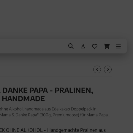
DANKE PAPA - PRALINEN,
L HANDMADE
 ohne Alkohol, handmade aus Edelkakao Doppelpack in
 Mama & Danke Papa" (300g, Premiumdose) für Mama Papa.
 ohne Alkohol, handmade aus Edelkakao Doppelpack in
K OHNE ALKOHOL - Handgemachte Pralinen aus