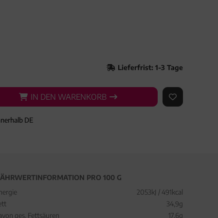
Lieferfrist: 1-3 Tage
IN DEN WARENKORB
IN DEN WARENKORB
AUF DEN ME
nnerhalb DE
ÄHRWERTINFORMATION PRO 100 G
nergie
2053kJ / 491kcal
ett
34,9g
avon ges. Fettsäuren
17,6g