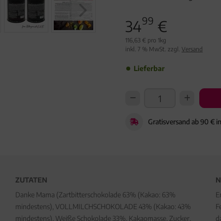
99
34
€
116,63 € pro 1kg
inkl. 7 % MwSt. zzgl.
Versand
Lieferbar
Gratisversand ab 90 € i
ZUTATEN
N
Danke Mama (Zartbitterschokolade 63% (Kakao: 63%
E
mindestens), VOLLMILCHSCHOKOLADE 43% (Kakao: 43%
F
mindestens), Weiße Schokolade 33%, Kakaomasse, Zucker,
d