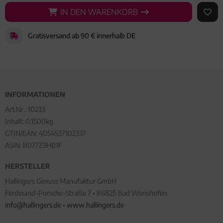
IN DEN WARENKORB
IN DEN WARENKORB
AUF 
Gratisversand ab 90 € innerhalb DE
INFORMATIONEN
Art.Nr.:
10233
Inhalt: 0.1500kg
GTIN/EAN:
4054537102337
ASIN: B077Z3HB1F
HERSTELLER
Hallingers Genuss Manufaktur GmbH
Ferdinand-Porsche-Straße 7 • 86825 Bad Wörishofen
info@hallingers.de
•
www.hallingers.de