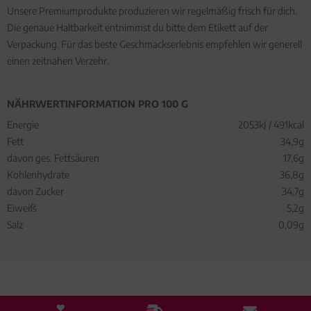
Unsere Premiumprodukte produzieren wir regelmäßig frisch für dich.
Die genaue Haltbarkeit entnimmst du bitte dem Etikett auf der
Verpackung. Für das beste Geschmackserlebnis empfehlen wir generell
einen zeitnahen Verzehr.
NÄHRWERTINFORMATION PRO 100 G
Energie
2053kJ / 491kcal
Fett
34,9g
davon ges. Fettsäuren
17,6g
Kohlenhydrate
36,8g
davon Zucker
34,7g
Eiweiß
5,2g
Salz
0,09g