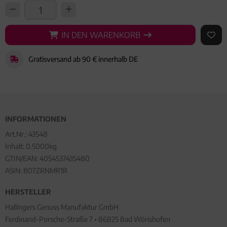
IN DEN WARENKORB
IN DEN WARENKORB
AUF 
Gratisversand ab 90 € innerhalb DE
INFORMATIONEN
Art.Nr.:
43548
Inhalt: 0.5000kg
GTIN/EAN:
4054537435480
ASIN: B07ZRNMR1R
HERSTELLER
Hallingers Genuss Manufaktur GmbH
Ferdinand-Porsche-Straße 7 • 86825 Bad Wörishofen