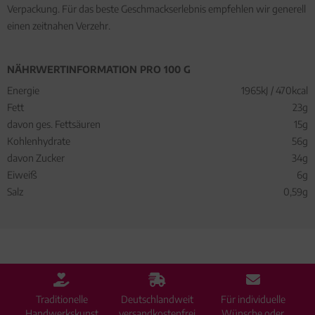
Verpackung. Für das beste Geschmackserlebnis empfehlen wir generell
einen zeitnahen Verzehr.
NÄHRWERTINFORMATION PRO 100 G
Energie
1965kJ / 470kcal
Fett
23g
davon ges. Fettsäuren
15g
Kohlenhydrate
56g
davon Zucker
34g
Eiweiß
6g
Salz
0,59g
Traditionelle
Deutschlandweit
Für individuelle
Handwerkskunst
versandkostenfrei
Wünsche oder